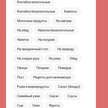
Коктейли алкогольные
Коктейли безалкогольные
Компоты
Молочные продукты
На завтрак
На обед
Напитки безалкогольные
Напиток
На полдник
На праздничный стол
На природу
На скорую руку
На ужин
Обед
Овощи
Полдник
Помидор
Пост
Рецепты для начинающих
Рыба и морепродукты
Салат (блюдо)
Семейный ужин
Смузи
Соусы
Сыр
Ужин
Фрукты