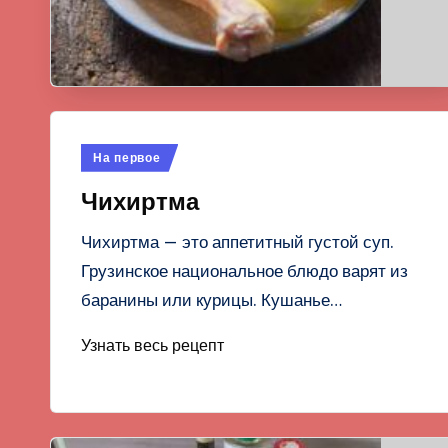
Опубликовано
На первое
в
Чихиртма
Чихиртма — это аппетитный густой суп.
Грузинское национальное блюдо варят из
баранины или курицы. Кушанье…
Узнать весь рецепт