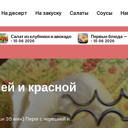
На десерт
На закуску
Салаты
Соусы
На
авокадо
Первые блюда — 10 простых и вкусных рец
10.06.2026
ги с черешней
ренга или безе - очень популярный рецепт!