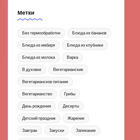
Метки
Без термообработки
Блюда из бананов
Блюда из имбиря
Блюда из клубники
Блюда из молока
Варка
В духовке
Вегетарианские
Вегетарианское питание
Вегетарианство
Грибы
День рождения
Десерты
Детский праздник
Жарение
Завтрак
Закуски
Запекание