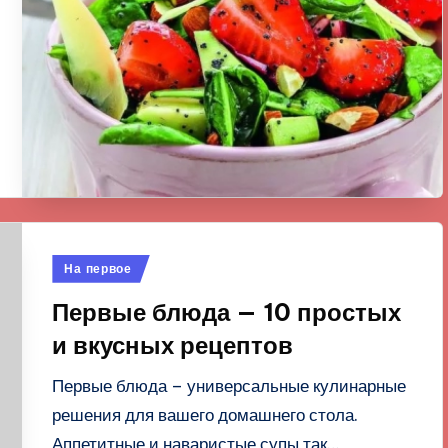
Опубликовано
На первое
в
Первые блюда — 10 простых
и вкусных рецептов
Первые блюда – универсальные кулинарные
решения для вашего домашнего стола.
Аппетитные и наваристые супы так…