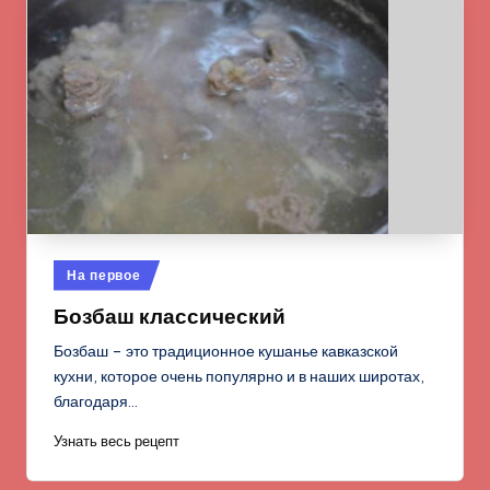
Опубликовано
На первое
в
Бозбаш классический
Бозбаш – это традиционное кушанье кавказской
кухни, которое очень популярно и в наших широтах,
благодаря…
Узнать весь рецепт