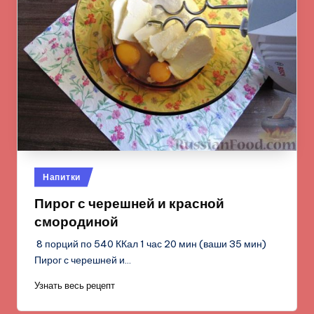
Опубликовано
Напитки
в
Пирог с черешней и красной
смородиной
8 порций по 540 ККал 1 час 20 мин (ваши 35 мин)
Пирог с черешней и…
Узнать весь рецепт