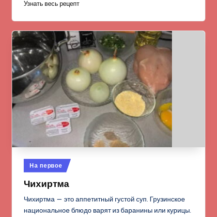
Узнать весь рецепт
Опубликовано
На первое
в
Чихиртма
Чихиртма — это аппетитный густой суп. Грузинское
национальное блюдо варят из баранины или курицы.