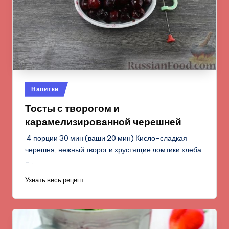
Опубликовано
Напитки
в
Тосты с творогом и
карамелизированной черешней
4 порции 30 мин (ваши 20 мин) Кисло-сладкая
черешня, нежный творог и хрустящие ломтики хлеба
–…
Узнать весь рецепт