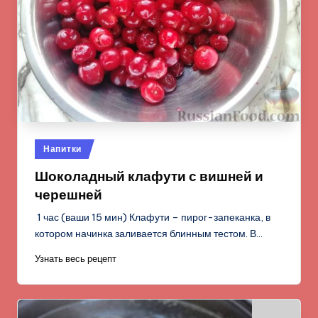
Опубликовано
Напитки
в
Шоколадный клафути с вишней и
черешней
1 час (ваши 15 мин) Клафути – пирог-запеканка, в
котором начинка заливается блинным тестом. В…
Узнать весь рецепт