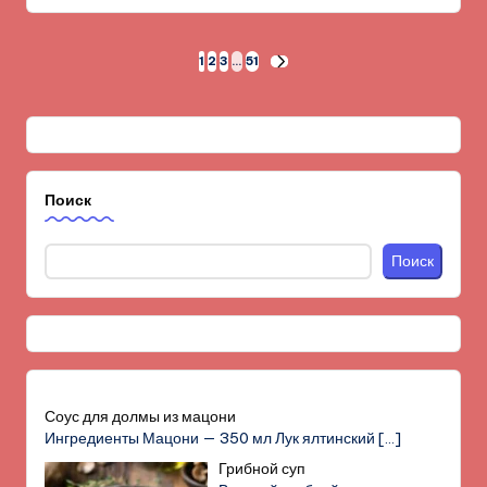
Пагинация
1
2
3
…
51
СЛЕД.
СТРАНИЦА
записей
Поиск
Поиск
Соус для долмы из мацони
Ингредиенты Мацони — 350 мл Лук ялтинский
[…]
Грибной суп