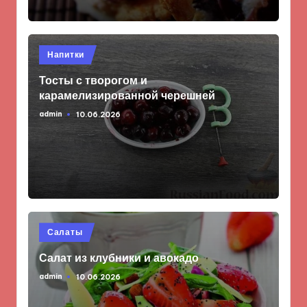
Опубликовано
Напитки
в
Тосты с творогом и
карамелизированной черешней
admin
10.06.2026
Запись
от
Опубликовано
Салаты
в
Салат из клубники и авокадо
admin
10.06.2026
Запись
от