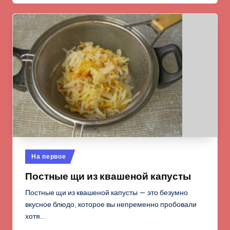
Опубликовано
На первое
в
Постные щи из квашеной капусты
Постные щи из квашеной капусты — это безумно
вкусное блюдо, которое вы непременно пробовали
хотя…