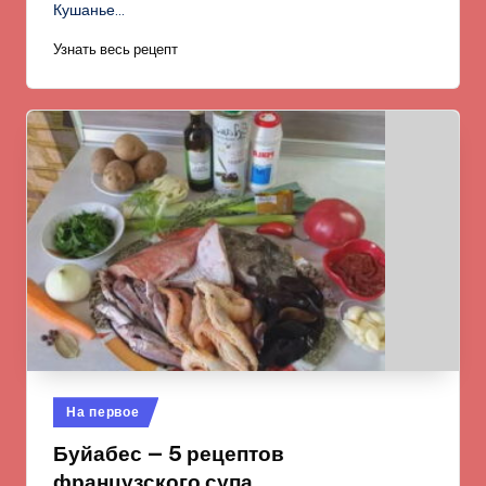
Кушанье…
Узнать весь рецепт
Опубликовано
На первое
в
Буйабес — 5 рецептов
французского супа