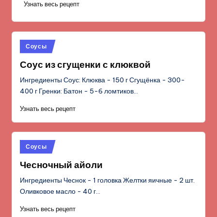
Узнать весь рецепт
Опубликовано
Соусы
в
Соус из сгущенки с клюквой
Ингредиенты Соус: Клюква - 150 г Сгущёнка - 300-
400 г Гренки: Батон - 5-6 ломтиков…
Узнать весь рецепт
Опубликовано
Соусы
в
Чесночный айоли
Ингредиенты Чеснок - 1 головка Желтки яичные - 2 шт.
Оливковое масло - 40 г…
Узнать весь рецепт