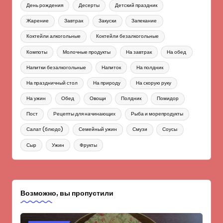
День рождения
Десерты
Детский праздник
Жарение
Завтрак
Закуски
Запекание
Коктейли алкогольные
Коктейли безалкогольные
Компоты
Молочные продукты
На завтрак
На обед
Напитки безалкогольные
Напиток
На полдник
На праздничный стол
На природу
На скорую руку
На ужин
Обед
Овощи
Полдник
Помидор
Пост
Рецепты для начинающих
Рыба и морепродукты
Салат (блюдо)
Семейный ужин
Смузи
Соусы
Сыр
Ужин
Фрукты
Возможно, вы пропустили