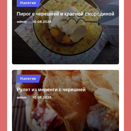
Опубликовано
Напитки
в
Пирог с черешней и красной смородиной
admin
10.06.2026
Запись
от
Опубликовано
Напитки
в
Рулет из меренги с черешней
admin
10.06.2026
Запись
от