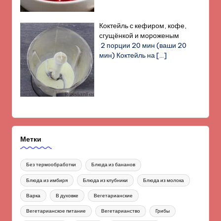
Коктейль с кефиром, кофе,
сгущёнкой и мороженым
2 порции 20 мин (ваши 20
мин) Коктейль на
[…]
Метки
Без термообработки
Блюда из бананов
Блюда из имбиря
Блюда из клубники
Блюда из молока
Варка
В духовке
Вегетарианские
Вегетарианское питание
Вегетарианство
Грибы