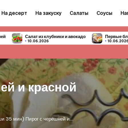
На десерт
На закуску
Салаты
Соусы
На
ики и авокадо
Первые блюда — 10 простых и вкусны
10.06.2026
ги с черешней
ренга или безе - очень популярный рецепт!