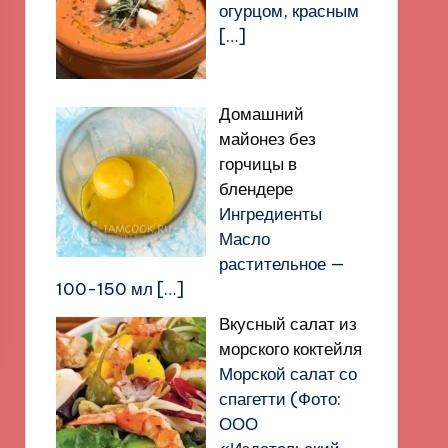
огурцом, красным
[…]
Домашний
майонез без
горчицы в
блендере
Ингредиенты
Масло
растительное —
100-150 мл
[…]
Вкусный салат из
морского коктейля
Морской салат со
спагетти (Фото:
ООО