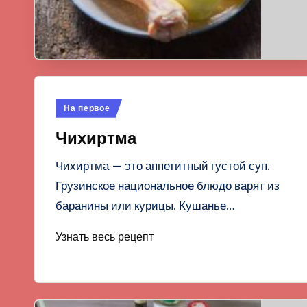
Опубликовано
На первое
в
Чихиртма
Чихиртма — это аппетитный густой суп.
Грузинское национальное блюдо варят из
баранины или курицы. Кушанье…
Узнать весь рецепт