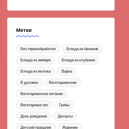
Метки
Без термообработки
Блюда из бананов
Блюда из имбиря
Блюда из клубники
Блюда из молока
Варка
В духовке
Вегетарианские
Вегетарианское питание
Вегетарианство
Грибы
День рождения
Десерты
Детский праздник
Жарение