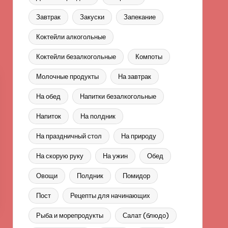
Завтрак
Закуски
Запекание
Коктейли алкогольные
Коктейли безалкогольные
Компоты
Молочные продукты
На завтрак
На обед
Напитки безалкогольные
Напиток
На полдник
На праздничный стол
На природу
На скорую руку
На ужин
Обед
Овощи
Полдник
Помидор
Пост
Рецепты для начинающих
Рыба и морепродукты
Салат (блюдо)