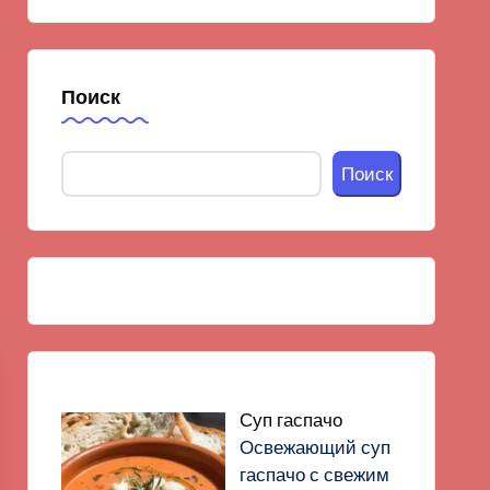
Поиск
Поиск
Суп гаспачо
Освежающий суп
гаспачо с свежим