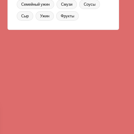
Семейный ужин
Смузи
Соусы
Сыр
Ужин
Фрукты