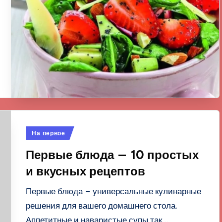
Опубликовано
На первое
в
Первые блюда — 10 простых
и вкусных рецептов
Первые блюда – универсальные кулинарные
решения для вашего домашнего стола.
Аппетитные и наваристые супы так…