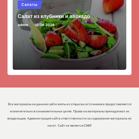
Опубликовано
Салаты
в
Салат из клубники и авокадо
admin
10.06.2026
Запись
от
Все материалы на данном сайте взяты из открытых источников и предоставляются
исключительно в ознакомительных целях. Права на материалы принадлежат их
владельцам. Администрация сайта ответственности за содержание материала не
несет. Сайт не является СМИ!