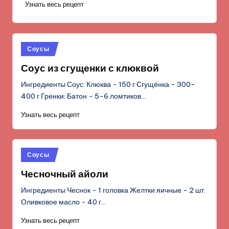
Узнать весь рецепт
Опубликовано
Соусы
в
Соус из сгущенки с клюквой
Ингредиенты Соус: Клюква - 150 г Сгущёнка - 300-
400 г Гренки: Батон - 5-6 ломтиков…
Узнать весь рецепт
Опубликовано
Соусы
в
Чесночный айоли
Ингредиенты Чеснок - 1 головка Желтки яичные - 2 шт.
Оливковое масло - 40 г…
Узнать весь рецепт