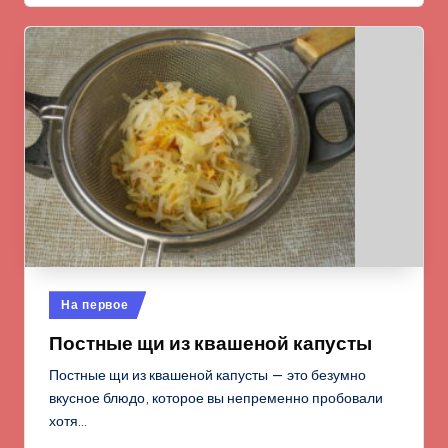
Опубликовано
На первое
в
Постные щи из квашеной капусты
Постные щи из квашеной капусты — это безумно
вкусное блюдо, которое вы непременно пробовали
хотя…