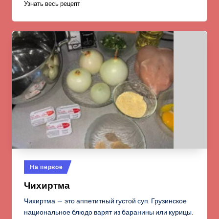
Узнать весь рецепт
Опубликовано
На первое
в
Чихиртма
Чихиртма — это аппетитный густой суп. Грузинское
национальное блюдо варят из баранины или курицы.