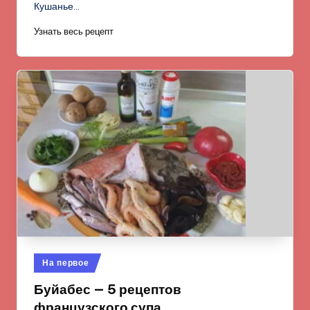
Кушанье…
Узнать весь рецепт
Опубликовано
На первое
в
Буйабес — 5 рецептов
французского супа