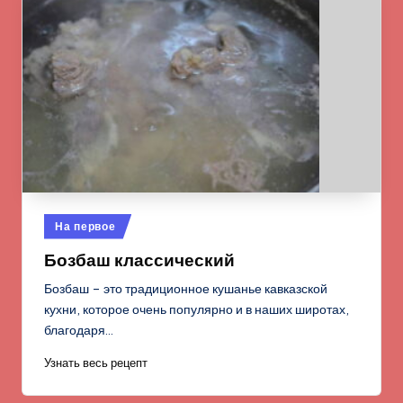
Опубликовано
На первое
в
Бозбаш классический
Бозбаш – это традиционное кушанье кавказской
кухни, которое очень популярно и в наших широтах,
благодаря…
Узнать весь рецепт