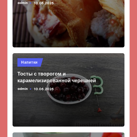
admin
10.06.2026
Запись
от
Опубликовано
Напитки
в
Тосты с творогом и
карамелизированной черешней
admin
10.06.2026
Запись
от