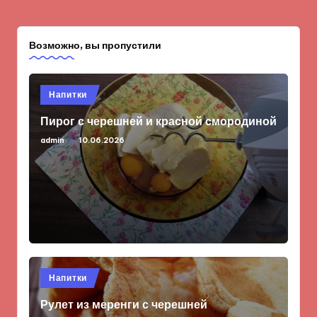
Возможно, вы пропустили
Опубликовано
Напитки
в
Пирог с черешней и красной смородиной
admin
10.06.2026
Запись
от
Опубликовано
Напитки
в
Рулет из меренги с черешней