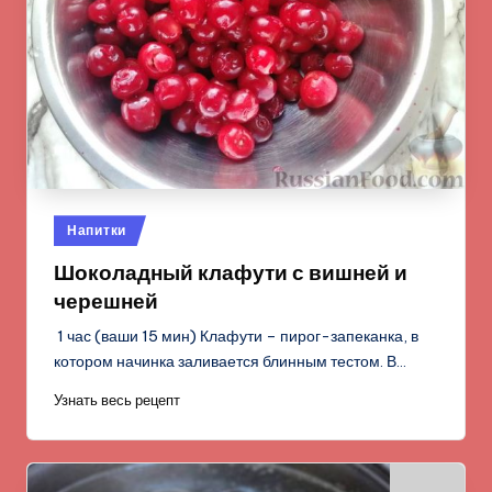
Опубликовано
Напитки
в
Шоколадный клафути с вишней и
черешней
1 час (ваши 15 мин) Клафути – пирог-запеканка, в
котором начинка заливается блинным тестом. В…
Узнать весь рецепт