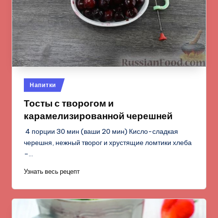
Опубликовано
Напитки
в
Тосты с творогом и
карамелизированной черешней
4 порции 30 мин (ваши 20 мин) Кисло-сладкая
черешня, нежный творог и хрустящие ломтики хлеба
–…
Узнать весь рецепт