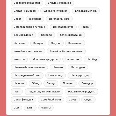
Без термообработки
Блюда из бананов
Блюда из имбиря
Блюда из клубники
Блюда из молока
Варка
В духовке
Вегетарианские
Вегетарианское питание
Вегетарианство
Грибы
День рождения
Десерты
Детский праздник
Жарение
Завтрак
Закуски
Запекание
Коктейли алкогольные
Коктейли безалкогольные
Компоты
Молочные продукты
На завтрак
На обед
Напитки безалкогольные
Напиток
На полдник
На праздничный стол
На природу
На скорую руку
На ужин
Обед
Овощи
Полдник
Помидор
Пост
Рецепты для начинающих
Рыба и морепродукты
Салат (блюдо)
Семейный ужин
Смузи
Соусы
Сыр
Ужин
Фрукты