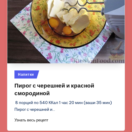
Опубликовано
Напитки
в
Пирог с черешней и красной
смородиной
8 порций по 540 ККал 1 час 20 мин (ваши 35 мин)
Пирог с черешней и…
Узнать весь рецепт