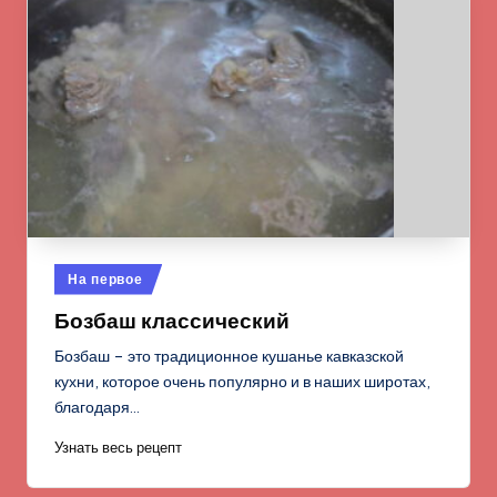
Опубликовано
На первое
в
Бозбаш классический
Бозбаш – это традиционное кушанье кавказской
кухни, которое очень популярно и в наших широтах,
благодаря…
Узнать весь рецепт