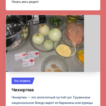
Узнать весь рецепт
Опубликовано
На первое
в
Чихиртма
Чихиртма — это аппетитный густой суп. Грузинское
национальное блюдо варят из баранины или курицы.