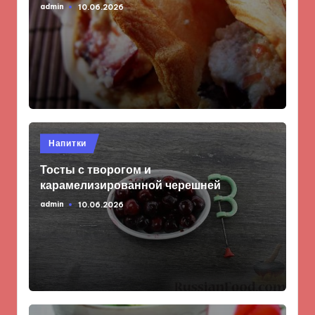
admin
10.06.2026
Запись
от
Опубликовано
Напитки
в
Тосты с творогом и
карамелизированной черешней
admin
10.06.2026
Запись
от