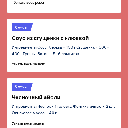
Узнать весь рецепт
Опубликовано
Соусы
в
Соус из сгущенки с клюквой
Ингредиенты Соус: Клюква - 150 г Сгущёнка - 300-
400 г Гренки: Батон - 5-6 ломтиков…
Узнать весь рецепт
Опубликовано
Соусы
в
Чесночный айоли
Ингредиенты Чеснок - 1 головка Желтки яичные - 2 шт.
Оливковое масло - 40 г…
Узнать весь рецепт