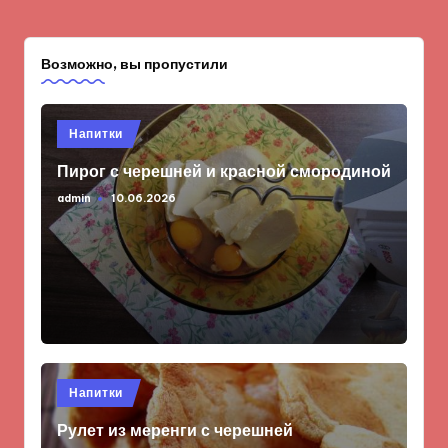
Возможно, вы пропустили
Опубликовано
Напитки
в
Пирог с черешней и красной смородиной
admin
10.06.2026
Запись
от
Опубликовано
Напитки
в
Рулет из меренги с черешней