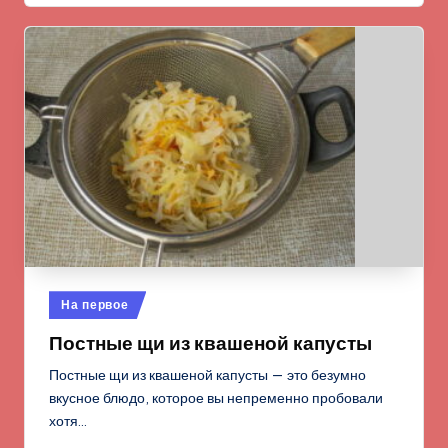
Опубликовано
На первое
в
Постные щи из квашеной капусты
Постные щи из квашеной капусты — это безумно
вкусное блюдо, которое вы непременно пробовали
хотя…