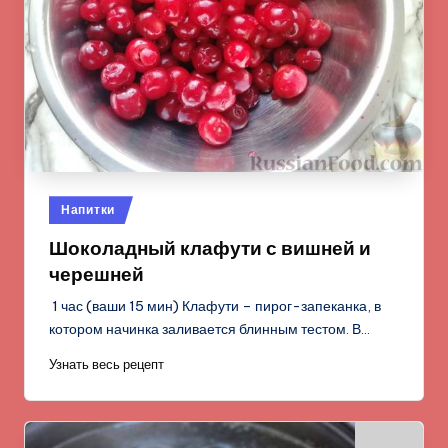
Опубликовано
Напитки
в
Шоколадный клафути с вишней и
черешней
1 час (ваши 15 мин) Клафути – пирог-запеканка, в
котором начинка заливается блинным тестом. В…
Узнать весь рецепт