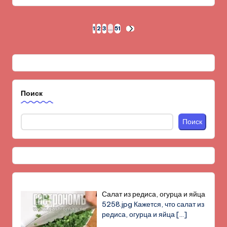
Пагинация
1
2
3
…
51
СЛЕД.
СТРАНИЦА
записей
Поиск
Поиск
Салат из редиса, огурца и яйца
5258.jpg Кажется, что салат из
редиса, огурца и яйца
[…]