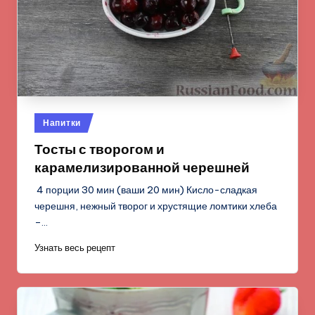
Опубликовано
Напитки
в
Тосты с творогом и
карамелизированной черешней
4 порции 30 мин (ваши 20 мин) Кисло-сладкая
черешня, нежный творог и хрустящие ломтики хлеба
–…
Узнать весь рецепт