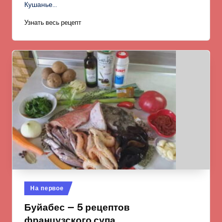
Кушанье…
Узнать весь рецепт
Опубликовано
На первое
в
Буйабес — 5 рецептов
французского супа