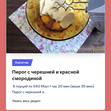
Опубликовано
Напитки
в
Пирог с черешней и красной
смородиной
8 порций по 540 ККал 1 час 20 мин (ваши 35 мин)
Пирог с черешней и…
Узнать весь рецепт