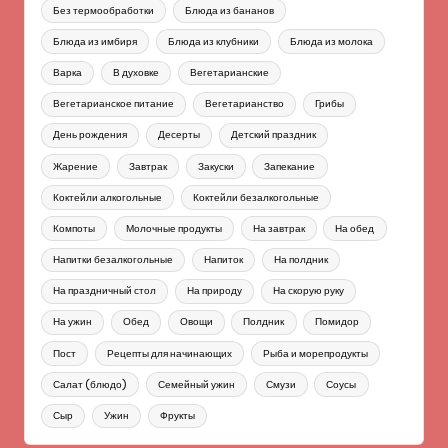
Без термообработки
Блюда из бананов
Блюда из имбиря
Блюда из клубники
Блюда из молока
Варка
В духовке
Вегетарианские
Вегетарианское питание
Вегетарианство
Грибы
День рождения
Десерты
Детский праздник
Жарение
Завтрак
Закуски
Запекание
Коктейли алкогольные
Коктейли безалкогольные
Компоты
Молочные продукты
На завтрак
На обед
Напитки безалкогольные
Напиток
На полдник
На праздничный стол
На природу
На скорую руку
На ужин
Обед
Овощи
Полдник
Помидор
Пост
Рецепты для начинающих
Рыба и морепродукты
Салат (блюдо)
Семейный ужин
Смузи
Соусы
Сыр
Ужин
Фрукты