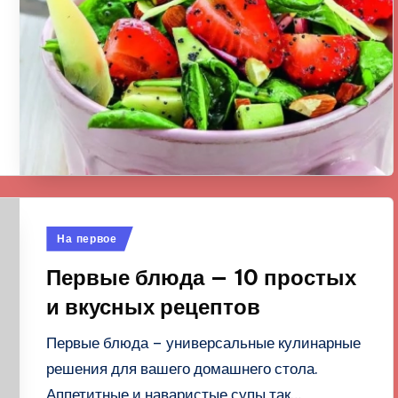
Опубликовано
На первое
в
Первые блюда — 10 простых
и вкусных рецептов
Первые блюда – универсальные кулинарные
решения для вашего домашнего стола.
Аппетитные и наваристые супы так…