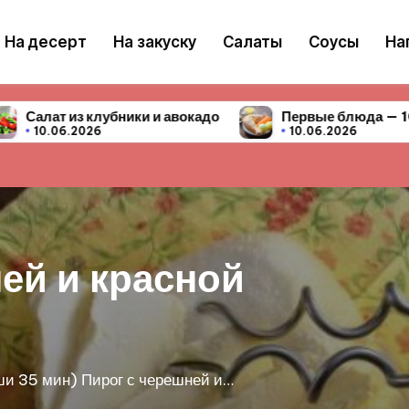
На десерт
На закуску
Салаты
Соусы
На
окадо
Первые блюда — 10 простых и вкусных рецеп
10.06.2026
ги с черешней
ренга или безе - очень популярный рецепт!