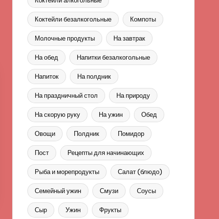
Коктейли алкогольные
Коктейли безалкогольные
Компоты
Молочные продукты
На завтрак
На обед
Напитки безалкогольные
Напиток
На полдник
На праздничный стол
На природу
На скорую руку
На ужин
Обед
Овощи
Полдник
Помидор
Пост
Рецепты для начинающих
Рыба и морепродукты
Салат (блюдо)
Семейный ужин
Смузи
Соусы
Сыр
Ужин
Фрукты