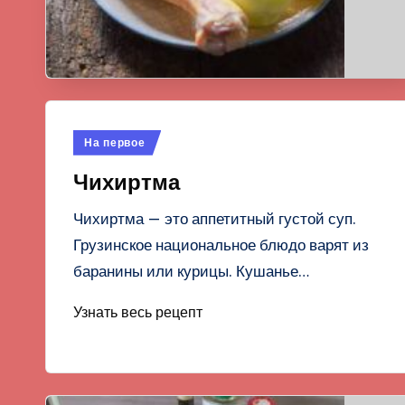
Опубликовано
На первое
в
Чихиртма
Чихиртма — это аппетитный густой суп.
Грузинское национальное блюдо варят из
баранины или курицы. Кушанье…
Узнать весь рецепт