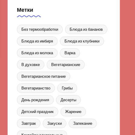
Метки
Без термообработки
Блюда из бананов
Блюда из имбиря
Блюда из клубники
Блюда из молока
Варка
В духовке
Вегетарианские
Вегетарианское питание
Вегетарианство
Грибы
День рождения
Десерты
Детский праздник
Жарение
Завтрак
Закуски
Запекание