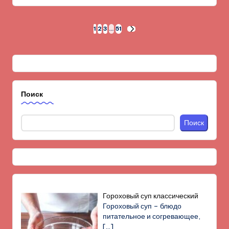
Пагинация
1
2
3
…
51
СЛЕД.
СТРАНИЦА
записей
Поиск
Поиск
Гороховый суп классический
Гороховый суп – блюдо
питательное и согревающее,
[…]