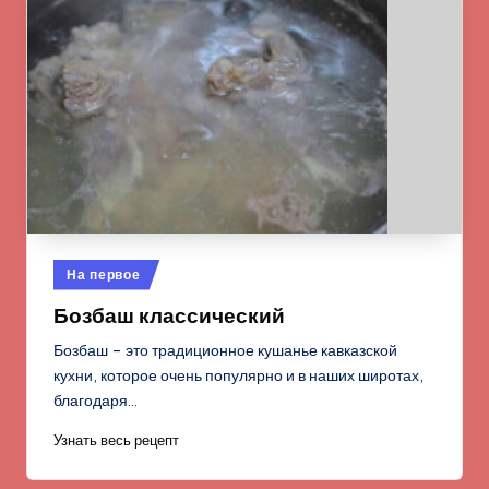
Опубликовано
На первое
в
Бозбаш классический
Бозбаш – это традиционное кушанье кавказской
кухни, которое очень популярно и в наших широтах,
благодаря…
Узнать весь рецепт