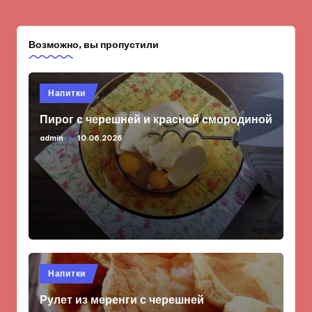
Возможно, вы пропустили
Опубликовано
Напитки
в
Пирог с черешней и красной смородиной
admin
10.06.2026
Запись
от
Опубликовано
Напитки
в
Рулет из меренги с черешней