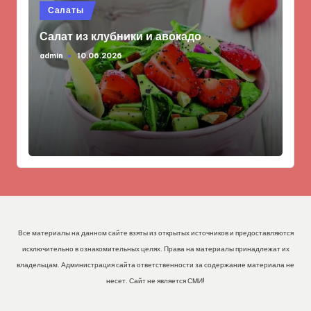
Опубликовано
Салаты
в
Салат из клубники и авокадо
admin
10.06.2026
Запись
от
Все материалы на данном сайте взяты из открытых источников и предоставляются
исключительно в ознакомительных целях. Права на материалы принадлежат их
владельцам. Администрация сайта ответственности за содержание материала не
несет. Сайт не является СМИ!