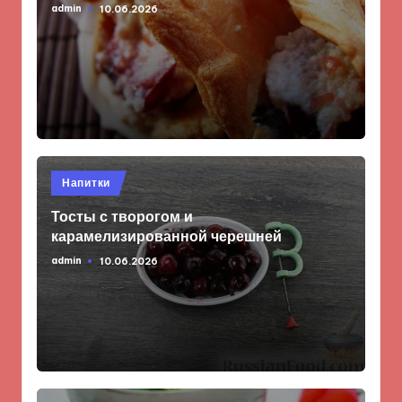
admin
10.06.2026
Запись
от
Опубликовано
Напитки
в
Тосты с творогом и
карамелизированной черешней
admin
10.06.2026
Запись
от