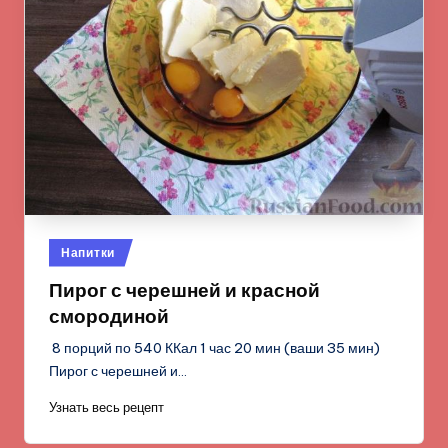
Опубликовано
Напитки
в
Пирог с черешней и красной
смородиной
8 порций по 540 ККал 1 час 20 мин (ваши 35 мин)
Пирог с черешней и…
Узнать весь рецепт