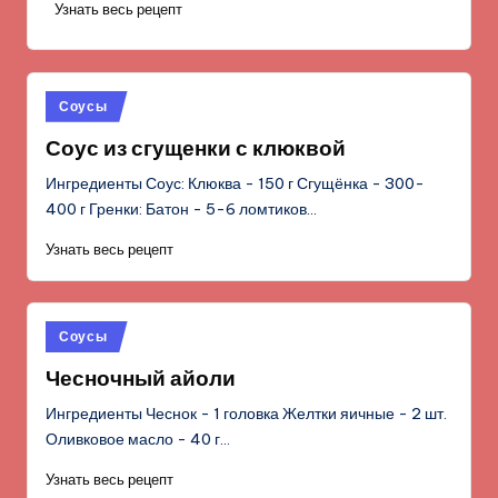
Узнать весь рецепт
Опубликовано
Соусы
в
Соус из сгущенки с клюквой
Ингредиенты Соус: Клюква - 150 г Сгущёнка - 300-
400 г Гренки: Батон - 5-6 ломтиков…
Узнать весь рецепт
Опубликовано
Соусы
в
Чесночный айоли
Ингредиенты Чеснок - 1 головка Желтки яичные - 2 шт.
Оливковое масло - 40 г…
Узнать весь рецепт