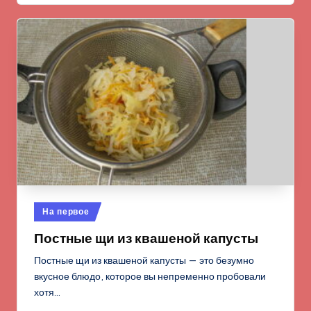
Опубликовано
На первое
в
Постные щи из квашеной капусты
Постные щи из квашеной капусты — это безумно
вкусное блюдо, которое вы непременно пробовали
хотя…