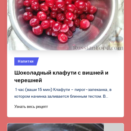
Опубликовано
Напитки
в
Шоколадный клафути с вишней и
черешней
1 час (ваши 15 мин) Клафути – пирог-запеканка, в
котором начинка заливается блинным тестом. В…
Узнать весь рецепт