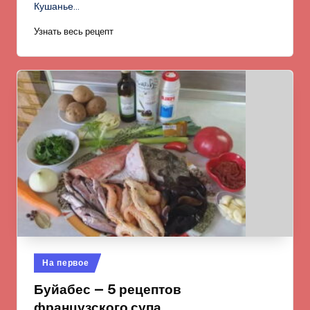
Кушанье…
Узнать весь рецепт
Опубликовано
На первое
в
Буйабес — 5 рецептов
французского супа