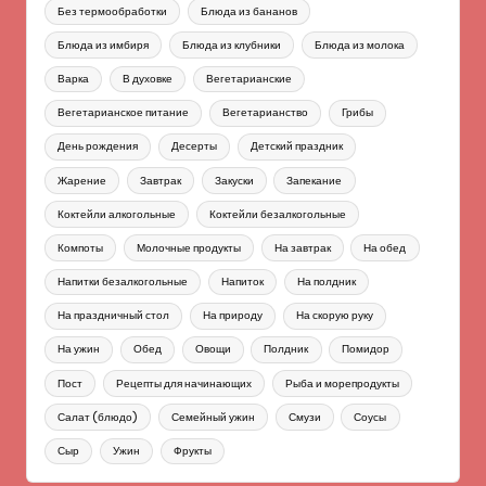
Без термообработки
Блюда из бананов
Блюда из имбиря
Блюда из клубники
Блюда из молока
Варка
В духовке
Вегетарианские
Вегетарианское питание
Вегетарианство
Грибы
День рождения
Десерты
Детский праздник
Жарение
Завтрак
Закуски
Запекание
Коктейли алкогольные
Коктейли безалкогольные
Компоты
Молочные продукты
На завтрак
На обед
Напитки безалкогольные
Напиток
На полдник
На праздничный стол
На природу
На скорую руку
На ужин
Обед
Овощи
Полдник
Помидор
Пост
Рецепты для начинающих
Рыба и морепродукты
Салат (блюдо)
Семейный ужин
Смузи
Соусы
Сыр
Ужин
Фрукты