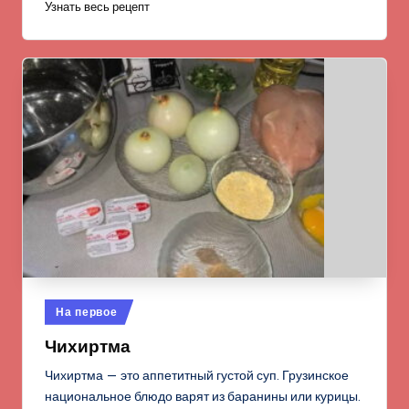
Узнать весь рецепт
Опубликовано
На первое
в
Чихиртма
Чихиртма — это аппетитный густой суп. Грузинское
национальное блюдо варят из баранины или курицы.