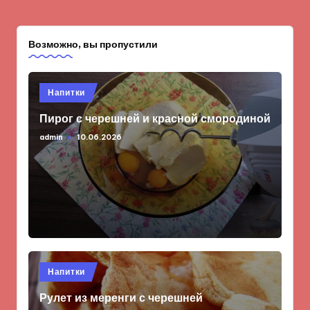
Возможно, вы пропустили
Опубликовано
Напитки
в
Пирог с черешней и красной смородиной
admin
10.06.2026
Запись
от
Опубликовано
Напитки
в
Рулет из меренги с черешней