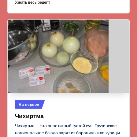
Узнать весь рецепт
Опубликовано
На первое
в
Чихиртма
Чихиртма — это аппетитный густой суп. Грузинское
национальное блюдо варят из баранины или курицы.