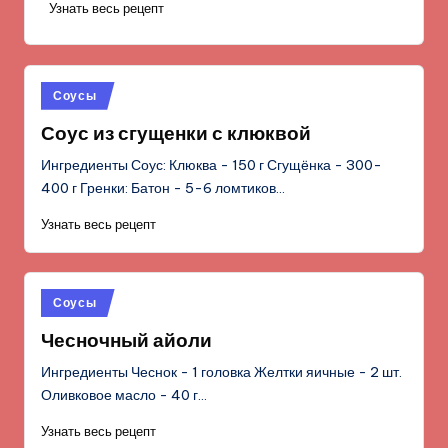
Узнать весь рецепт
Опубликовано
Соусы
в
Соус из сгущенки с клюквой
Ингредиенты Соус: Клюква - 150 г Сгущёнка - 300-
400 г Гренки: Батон - 5-6 ломтиков…
Узнать весь рецепт
Опубликовано
Соусы
в
Чесночный айоли
Ингредиенты Чеснок - 1 головка Желтки яичные - 2 шт.
Оливковое масло - 40 г…
Узнать весь рецепт