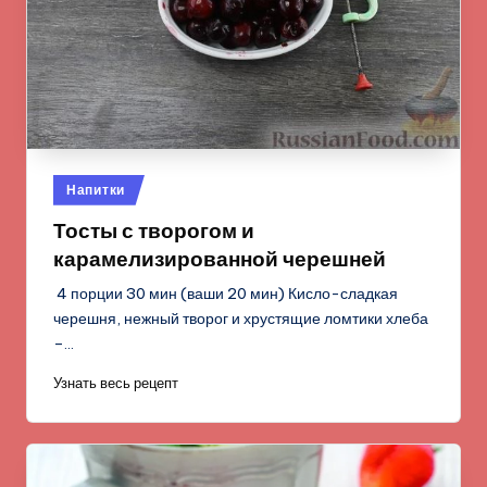
Опубликовано
Напитки
в
Тосты с творогом и
карамелизированной черешней
4 порции 30 мин (ваши 20 мин) Кисло-сладкая
черешня, нежный творог и хрустящие ломтики хлеба
–…
Узнать весь рецепт