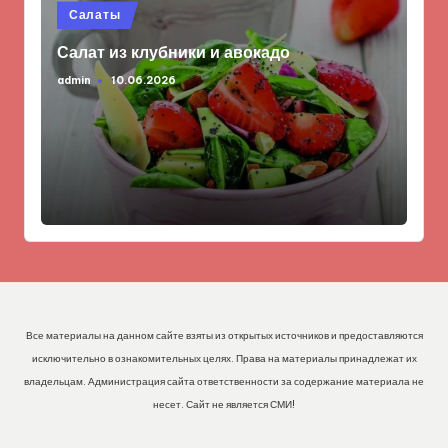
Опубликовано
Салаты
в
Салат из клубники и авокадо
admin
10.06.2026
Запись
от
Все материалы на данном сайте взяты из открытых источников и предоставляются
исключительно в ознакомительных целях. Права на материалы принадлежат их
владельцам. Администрация сайта ответственности за содержание материала не
несет. Сайт не является СМИ!