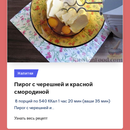
Опубликовано
Напитки
в
Пирог с черешней и красной
смородиной
8 порций по 540 ККал 1 час 20 мин (ваши 35 мин)
Пирог с черешней и…
Узнать весь рецепт