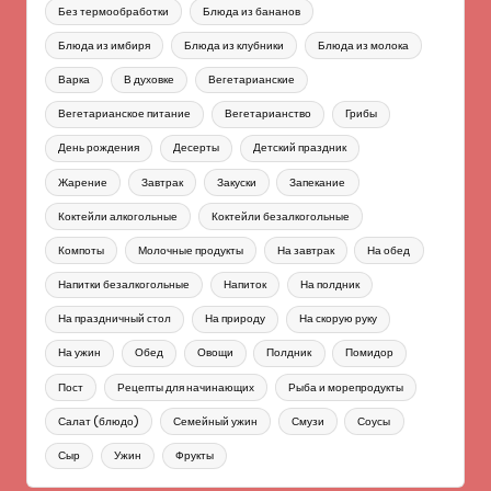
Без термообработки
Блюда из бананов
Блюда из имбиря
Блюда из клубники
Блюда из молока
Варка
В духовке
Вегетарианские
Вегетарианское питание
Вегетарианство
Грибы
День рождения
Десерты
Детский праздник
Жарение
Завтрак
Закуски
Запекание
Коктейли алкогольные
Коктейли безалкогольные
Компоты
Молочные продукты
На завтрак
На обед
Напитки безалкогольные
Напиток
На полдник
На праздничный стол
На природу
На скорую руку
На ужин
Обед
Овощи
Полдник
Помидор
Пост
Рецепты для начинающих
Рыба и морепродукты
Салат (блюдо)
Семейный ужин
Смузи
Соусы
Сыр
Ужин
Фрукты