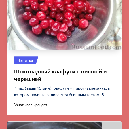
Опубликовано
Напитки
в
Шоколадный клафути с вишней и
черешней
1 час (ваши 15 мин) Клафути – пирог-запеканка, в
котором начинка заливается блинным тестом. В…
Узнать весь рецепт