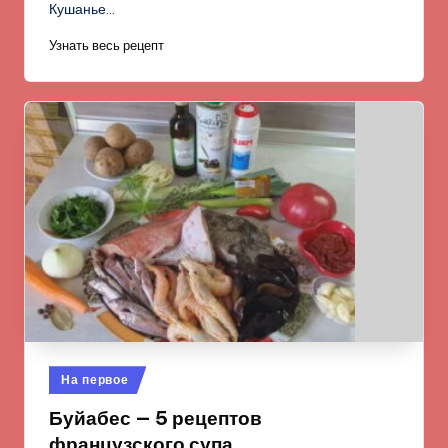
Кушанье…
Узнать весь рецепт
Опубликовано
На первое
в
Буйабес — 5 рецептов
французского супа