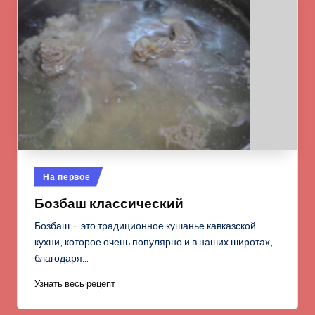
Опубликовано
На первое
в
Бозбаш классический
Бозбаш – это традиционное кушанье кавказской
кухни, которое очень популярно и в наших широтах,
благодаря…
Узнать весь рецепт