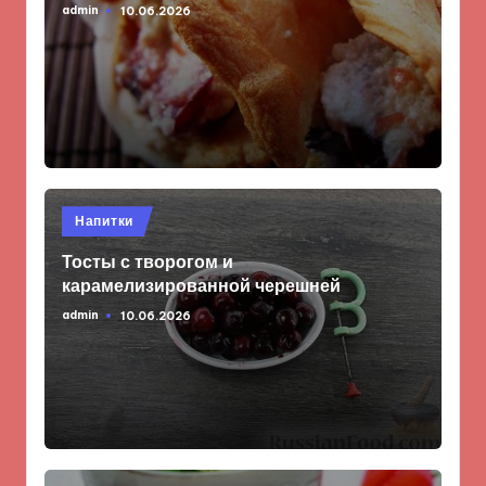
admin
10.06.2026
Запись
от
Опубликовано
Напитки
в
Тосты с творогом и
карамелизированной черешней
admin
10.06.2026
Запись
от