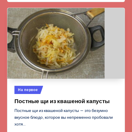
Опубликовано
На первое
в
Постные щи из квашеной капусты
Постные щи из квашеной капусты — это безумно
вкусное блюдо, которое вы непременно пробовали
хотя…