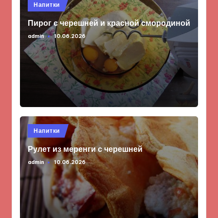
Опубликовано
Напитки
в
Пирог с черешней и красной смородиной
admin
10.06.2026
Запись
от
Опубликовано
Напитки
в
Рулет из меренги с черешней
admin
10.06.2026
Запись
от