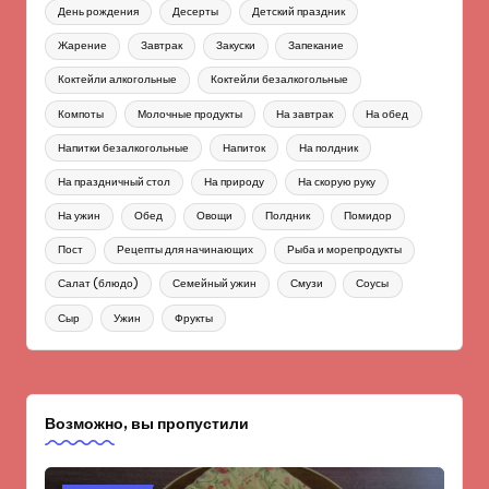
День рождения
Десерты
Детский праздник
Жарение
Завтрак
Закуски
Запекание
Коктейли алкогольные
Коктейли безалкогольные
Компоты
Молочные продукты
На завтрак
На обед
Напитки безалкогольные
Напиток
На полдник
На праздничный стол
На природу
На скорую руку
На ужин
Обед
Овощи
Полдник
Помидор
Пост
Рецепты для начинающих
Рыба и морепродукты
Салат (блюдо)
Семейный ужин
Смузи
Соусы
Сыр
Ужин
Фрукты
Возможно, вы пропустили