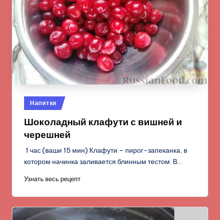
Опубликовано
Напитки
в
Шоколадный клафути с вишней и
черешней
1 час (ваши 15 мин) Клафути – пирог-запеканка, в
котором начинка заливается блинным тестом. В…
Узнать весь рецепт