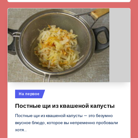
Опубликовано
На первое
в
Постные щи из квашеной капусты
Постные щи из квашеной капусты — это безумно
вкусное блюдо, которое вы непременно пробовали
хотя…