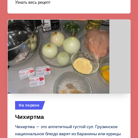
Узнать весь рецепт
Опубликовано
На первое
в
Чихиртма
Чихиртма — это аппетитный густой суп. Грузинское
национальное блюдо варят из баранины или курицы.