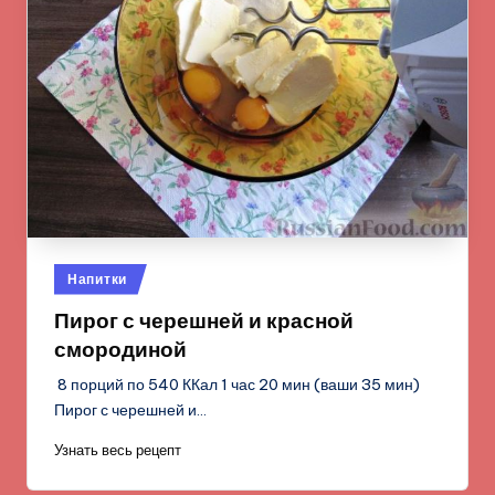
Опубликовано
Напитки
в
Пирог с черешней и красной
смородиной
8 порций по 540 ККал 1 час 20 мин (ваши 35 мин)
Пирог с черешней и…
Узнать весь рецепт