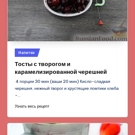
Опубликовано
Напитки
в
Тосты с творогом и
карамелизированной черешней
4 порции 30 мин (ваши 20 мин) Кисло-сладкая
черешня, нежный творог и хрустящие ломтики хлеба
–…
Узнать весь рецепт