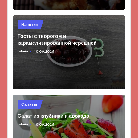
Опубликовано
Напитки
в
Тосты с творогом и
карамелизированной черешней
admin
10.06.2026
Запись
от
Опубликовано
Салаты
в
Салат из клубники и авокадо
admin
10.06.2026
Запись
от