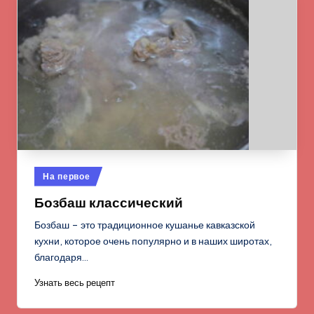
Опубликовано
На первое
в
Бозбаш классический
Бозбаш – это традиционное кушанье кавказской
кухни, которое очень популярно и в наших широтах,
благодаря…
Узнать весь рецепт