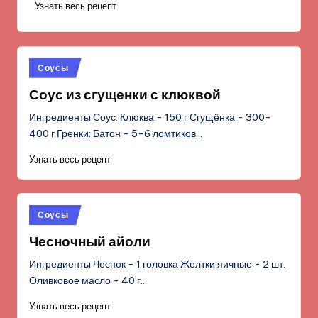
Узнать весь рецепт
Опубликовано
Соусы
в
Соус из сгущенки с клюквой
Ингредиенты Соус: Клюква - 150 г Сгущёнка - 300-
400 г Гренки: Батон - 5-6 ломтиков…
Узнать весь рецепт
Опубликовано
Соусы
в
Чесночный айоли
Ингредиенты Чеснок - 1 головка Желтки яичные - 2 шт.
Оливковое масло - 40 г…
Узнать весь рецепт