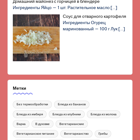
Домашний майонез с горчицей в блендере
Ингредиенты Яйцо — 1 шт. Растительное масло
[…]
Соус для отварного картофеля
Ингредиенты Огурец
маринованный — 100 г Лук
[…]
Метки
Без термообработки
Блюда из бананов
Блюда из имбиря
Блюда из клубники
Блюда из молока
Варка
В духовке
Вегетарианские
Вегетарианское питание
Вегетарианство
Грибы