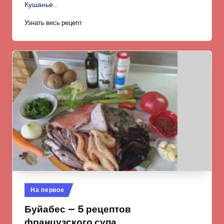
Кушанье…
Узнать весь рецепт
Опубликовано
На первое
в
Буйабес — 5 рецептов
французского супа