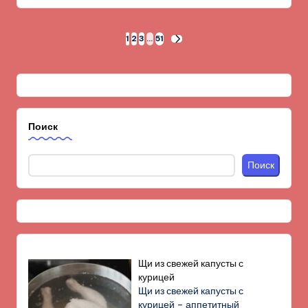
Пагинация
1
2
3
…
51
СЛЕД.
СТРАНИЦА
записей
Поиск
Поиск
Щи из свежей капусты с
курицей
Щи из свежей капусты с
курицей – аппетитный