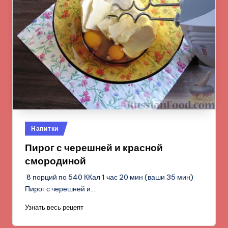
Опубликовано
Напитки
в
Пирог с черешней и красной
смородиной
8 порций по 540 ККал 1 час 20 мин (ваши 35 мин)
Пирог с черешней и…
Узнать весь рецепт