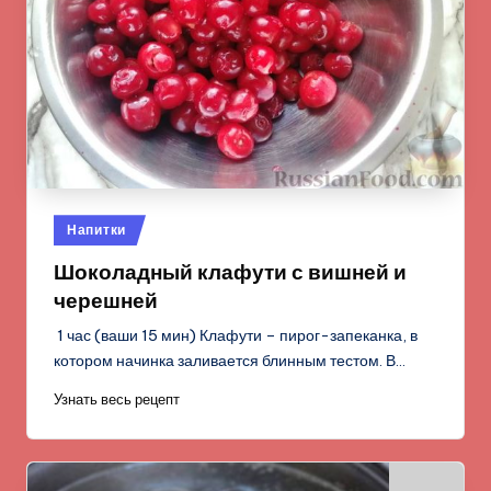
Опубликовано
Напитки
в
Шоколадный клафути с вишней и
черешней
1 час (ваши 15 мин) Клафути – пирог-запеканка, в
котором начинка заливается блинным тестом. В…
Узнать весь рецепт