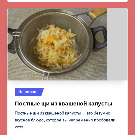
Опубликовано
На первое
в
Постные щи из квашеной капусты
Постные щи из квашеной капусты — это безумно
вкусное блюдо, которое вы непременно пробовали
хотя…