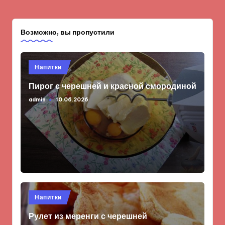
Возможно, вы пропустили
Опубликовано
Напитки
в
Пирог с черешней и красной смородиной
admin
10.06.2026
Запись
от
Опубликовано
Напитки
в
Рулет из меренги с черешней