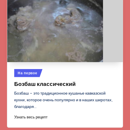
Опубликовано
На первое
в
Бозбаш классический
Бозбаш – это традиционное кушанье кавказской
кухни, которое очень популярно и в наших широтах,
благодаря…
Узнать весь рецепт