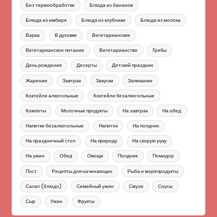
Без термообработки
Блюда из бананов
Блюда из имбиря
Блюда из клубники
Блюда из молока
Варка
В духовке
Вегетарианские
Вегетарианское питание
Вегетарианство
Грибы
День рождения
Десерты
Детский праздник
Жарение
Завтрак
Закуски
Запекание
Коктейли алкогольные
Коктейли безалкогольные
Компоты
Молочные продукты
На завтрак
На обед
Напитки безалкогольные
Напиток
На полдник
На праздничный стол
На природу
На скорую руку
На ужин
Обед
Овощи
Полдник
Помидор
Пост
Рецепты для начинающих
Рыба и морепродукты
Салат (блюдо)
Семейный ужин
Смузи
Соусы
Сыр
Ужин
Фрукты