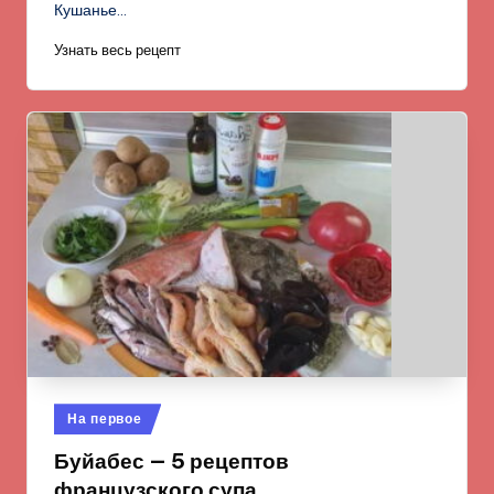
Кушанье…
Узнать весь рецепт
Опубликовано
На первое
в
Буйабес — 5 рецептов
французского супа