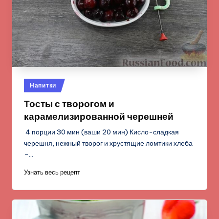
Опубликовано
Напитки
в
Тосты с творогом и
карамелизированной черешней
4 порции 30 мин (ваши 20 мин) Кисло-сладкая
черешня, нежный творог и хрустящие ломтики хлеба
–…
Узнать весь рецепт