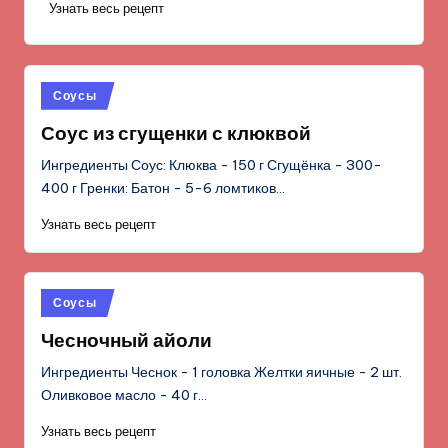
Узнать весь рецепт
Опубликовано
Соусы
в
Соус из сгущенки с клюквой
Ингредиенты Соус: Клюква - 150 г Сгущёнка - 300-
400 г Гренки: Батон - 5-6 ломтиков…
Узнать весь рецепт
Опубликовано
Соусы
в
Чесночный айоли
Ингредиенты Чеснок - 1 головка Желтки яичные - 2 шт.
Оливковое масло - 40 г…
Узнать весь рецепт