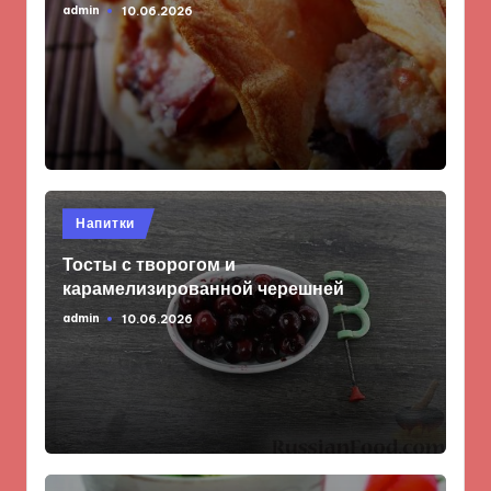
admin
10.06.2026
Запись
от
Опубликовано
Напитки
в
Тосты с творогом и
карамелизированной черешней
admin
10.06.2026
Запись
от