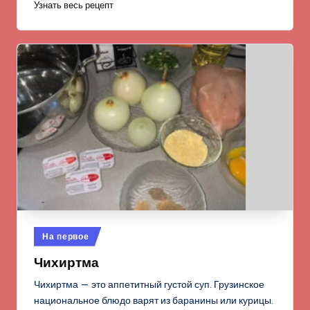
Узнать весь рецепт
Опубликовано
На первое
в
Чихиртма
Чихиртма — это аппетитный густой суп. Грузинское
национальное блюдо варят из баранины или курицы.