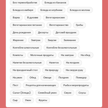
Без термообработки
Блюда из бананов
Блюда из имбиря
Блюда из клубники
Блюда из молока
Варка
В духовке
Вегетарианские
Вегетарианское питание
Вегетарианство
Грибы
День рождения
Десерты
Детский праздник
Жарение
Завтрак
Закуски
Запекание
Коктейли алкогольные
Коктейли безалкогольные
Компоты
Молочные продукты
На завтрак
На обед
Напитки безалкогольные
Напиток
На полдник
На праздничный стол
На природу
На скорую руку
На ужин
Обед
Овощи
Полдник
Помидор
Пост
Рецепты для начинающих
Рыба и морепродукты
Салат (блюдо)
Семейный ужин
Смузи
Соусы
Сыр
Ужин
Фрукты