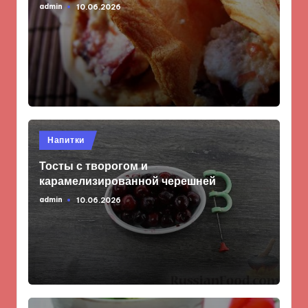
admin
10.06.2026
Запись
от
Опубликовано
Напитки
в
Тосты с творогом и
карамелизированной черешней
admin
10.06.2026
Запись
от