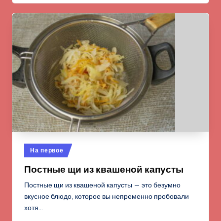
Опубликовано
На первое
в
Постные щи из квашеной капусты
Постные щи из квашеной капусты — это безумно
вкусное блюдо, которое вы непременно пробовали
хотя…