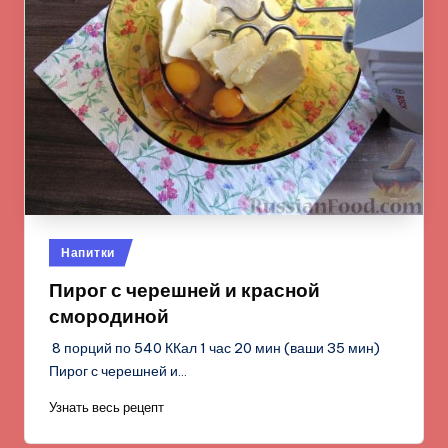
Опубликовано
Напитки
в
Пирог с черешней и красной
смородиной
8 порций по 540 ККал 1 час 20 мин (ваши 35 мин)
Пирог с черешней и…
Узнать весь рецепт