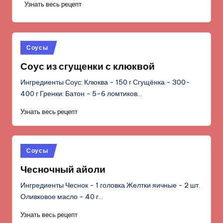
Узнать весь рецепт
Опубликовано
Соусы
в
Соус из сгущенки с клюквой
Ингредиенты Соус: Клюква - 150 г Сгущёнка - 300-
400 г Гренки: Батон - 5-6 ломтиков…
Узнать весь рецепт
Опубликовано
Соусы
в
Чесночный айоли
Ингредиенты Чеснок - 1 головка Желтки яичные - 2 шт.
Оливковое масло - 40 г…
Узнать весь рецепт