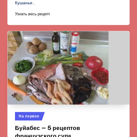
Кушанье…
Узнать весь рецепт
Опубликовано
На первое
в
Буйабес — 5 рецептов
французского супа