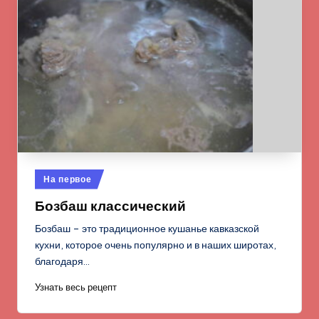
Опубликовано
На первое
в
Бозбаш классический
Бозбаш – это традиционное кушанье кавказской
кухни, которое очень популярно и в наших широтах,
благодаря…
Узнать весь рецепт