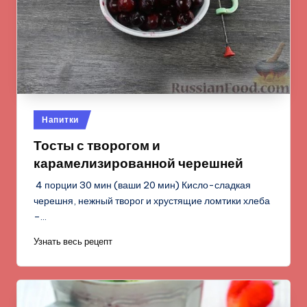
Опубликовано
Напитки
в
Тосты с творогом и
карамелизированной черешней
4 порции 30 мин (ваши 20 мин) Кисло-сладкая
черешня, нежный творог и хрустящие ломтики хлеба
–…
Узнать весь рецепт