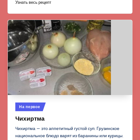
Узнать весь рецепт
Опубликовано
На первое
в
Чихиртма
Чихиртма — это аппетитный густой суп. Грузинское
национальное блюдо варят из баранины или курицы.