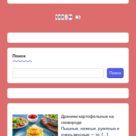
Пагинация
1
2
3
…
51
СЛЕД.
СТРАНИЦА
записей
Поиск
Поиск
Драники картофельные на
сковороде
Пышные, нежные, румяные и
очень вкусные — то,
[…]