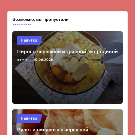
Возможно, вы пропустили
Опубликовано
Напитки
в
Пирог с черешней и красной смородиной
admin
10.06.2026
Запись
от
Опубликовано
Напитки
в
Рулет из меренги с черешней