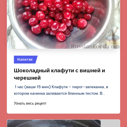
Опубликовано
Напитки
в
Шоколадный клафути с вишней и
черешней
1 час (ваши 15 мин) Клафути – пирог-запеканка, в
котором начинка заливается блинным тестом. В…
Узнать весь рецепт