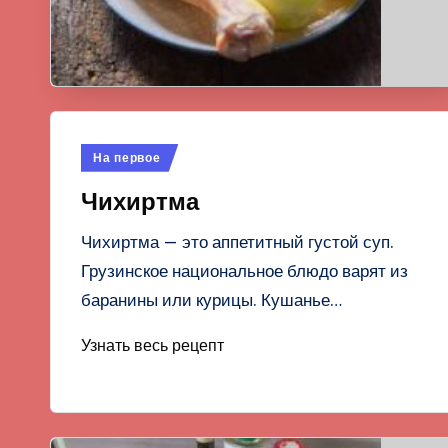
Опубликовано
На первое
в
Чихиртма
Чихиртма — это аппетитный густой суп.
Грузинское национальное блюдо варят из
баранины или курицы. Кушанье…
Узнать весь рецепт