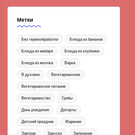
Метки
Без термообработки
Блюда из бананов
Блюда из имбиря
Блюда из клубники
Блюда из молока
Варка
В духовке
Вегетарианские
Вегетарианское питание
Вегетарианство
Грибы
День рождения
Десерты
Детский праздник
Жарение
Завтрак
Закуски
Запекание