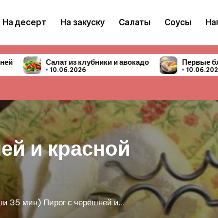
На десерт
На закуску
Салаты
Соусы
На
ники и авокадо
Первые блюда — 10 простых и вкусн
10.06.2026
ги с черешней
ренга или безе - очень популярный рецепт!