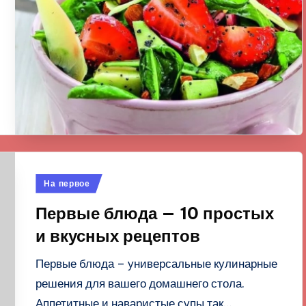
Опубликовано
На первое
в
Первые блюда — 10 простых
и вкусных рецептов
Первые блюда – универсальные кулинарные
решения для вашего домашнего стола.
Аппетитные и наваристые супы так…