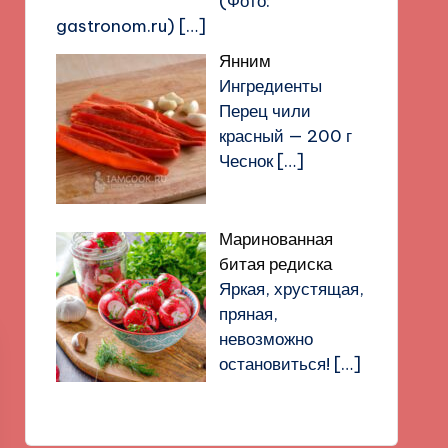
(Фото:
gastronom.ru)
[…]
Янним
Ингредиенты
Перец чили
красный — 200 г
Чеснок
[…]
Маринованная
битая редиска
Яркая, хрустящая,
пряная,
невозможно
остановиться!
[…]