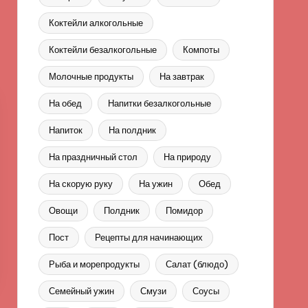
Коктейли алкогольные
Коктейли безалкогольные
Компоты
Молочные продукты
На завтрак
На обед
Напитки безалкогольные
Напиток
На полдник
На праздничный стол
На природу
На скорую руку
На ужин
Обед
Овощи
Полдник
Помидор
Пост
Рецепты для начинающих
Рыба и морепродукты
Салат (блюдо)
Семейный ужин
Смузи
Соусы