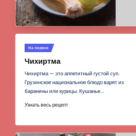
Опубликовано
На первое
в
Чихиртма
Чихиртма — это аппетитный густой суп.
Грузинское национальное блюдо варят из
баранины или курицы. Кушанье…
Узнать весь рецепт