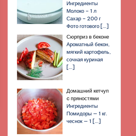
Ингредиенты
Молоко – 1 л
Сахар – 200 г
Фото готового
[…]
Сюрприз в беконе
Ароматный бекон,
мягкий картофель,
сочная куриная
[…]
Домашний кетчуп
c пряностями
Ингредиенты
Помидоры — 1 кг.
чеснок — 1
[…]