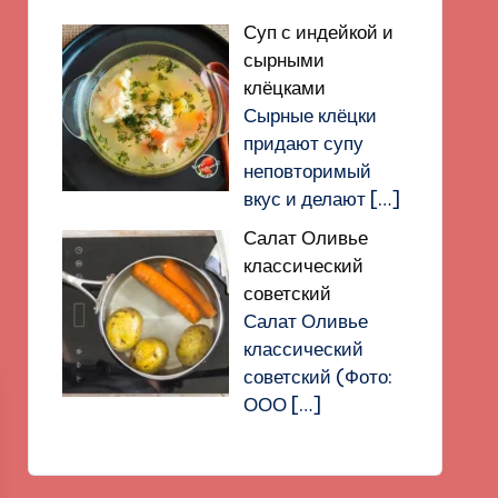
Суп с индейкой и
сырными
клёцками
Сырные клёцки
придают супу
неповторимый
вкус и делают
[…]
Салат Оливье
классический
советский
Салат Оливье
классический
советский (Фото:
ООО
[…]