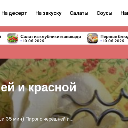
На десерт
На закуску
Салаты
Соусы
На
и и авокадо
Первые блюда — 10 простых и вкусных
10.06.2026
ги с черешней
ренга или безе - очень популярный рецепт!