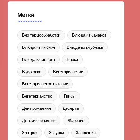
Метки
Без термообработки
Блюда из бананов
Блюда из имбиря
Блюда из клубники
Блюда из молока
Варка
В духовке
Вегетарианские
Вегетарианское питание
Вегетарианство
Грибы
День рождения
Десерты
Детский праздник
Жарение
Завтрак
Закуски
Запекание