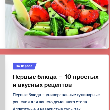
Опубликовано
На первое
в
Первые блюда — 10 простых
и вкусных рецептов
Первые блюда – универсальные кулинарные
решения для вашего домашнего стола.
Аппетитные и наваристые супы так…