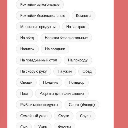
Коктейли алкогольные
Коктейли безалкогольные
Компоты
Молочные продукты
На завтрак
На обед
Напитки безалкогольные
Напиток
На полдник
На праздничный стол
На природу
На скорую руку
На ужин
Обед
Овощи
Полдник
Помидор
Пост
Рецепты для начинающих
Рыба и морепродукты
Салат (блюдо)
Семейный ужин
Смузи
Соусы
Сыр
Ужин
Фрукты