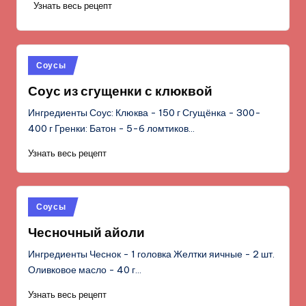
Узнать весь рецепт
Опубликовано
Соусы
в
Соус из сгущенки с клюквой
Ингредиенты Соус: Клюква - 150 г Сгущёнка - 300-
400 г Гренки: Батон - 5-6 ломтиков…
Узнать весь рецепт
Опубликовано
Соусы
в
Чесночный айоли
Ингредиенты Чеснок - 1 головка Желтки яичные - 2 шт.
Оливковое масло - 40 г…
Узнать весь рецепт