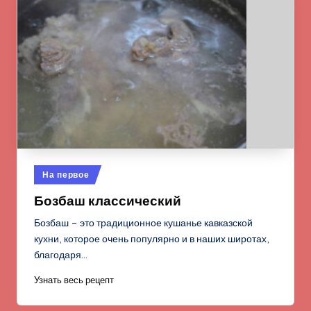
Опубликовано
На первое
в
Бозбаш классический
Бозбаш – это традиционное кушанье кавказской
кухни, которое очень популярно и в наших широтах,
благодаря…
Узнать весь рецепт