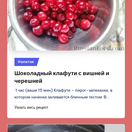
Опубликовано
Напитки
в
Шоколадный клафути с вишней и
черешней
1 час (ваши 15 мин) Клафути – пирог-запеканка, в
котором начинка заливается блинным тестом. В…
Узнать весь рецепт