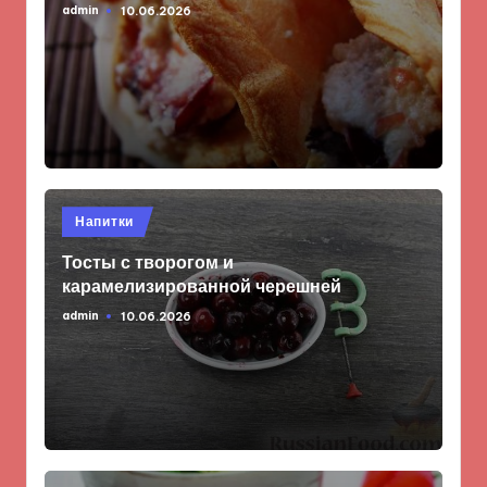
admin
10.06.2026
Запись
от
Опубликовано
Напитки
в
Тосты с творогом и
карамелизированной черешней
admin
10.06.2026
Запись
от