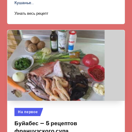
Кушанье…
Узнать весь рецепт
Опубликовано
На первое
в
Буйабес — 5 рецептов
французского супа