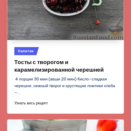
Опубликовано
Напитки
в
Тосты с творогом и
карамелизированной черешней
4 порции 30 мин (ваши 20 мин) Кисло-сладкая
черешня, нежный творог и хрустящие ломтики хлеба
–…
Узнать весь рецепт