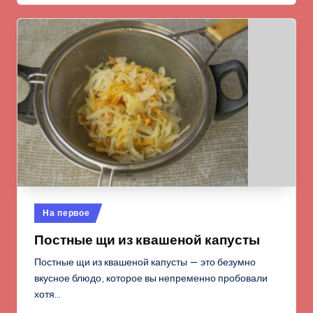
Опубликовано
На первое
в
Постные щи из квашеной капусты
Постные щи из квашеной капусты — это безумно
вкусное блюдо, которое вы непременно пробовали
хотя…