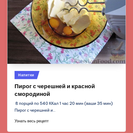
Опубликовано
Напитки
в
Пирог с черешней и красной
смородиной
8 порций по 540 ККал 1 час 20 мин (ваши 35 мин)
Пирог с черешней и…
Узнать весь рецепт