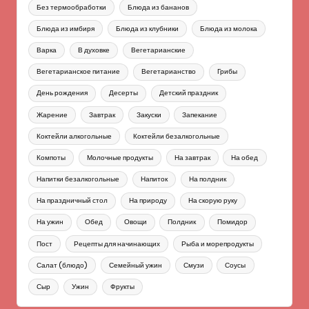
Без термообработки
Блюда из бананов
Блюда из имбиря
Блюда из клубники
Блюда из молока
Варка
В духовке
Вегетарианские
Вегетарианское питание
Вегетарианство
Грибы
День рождения
Десерты
Детский праздник
Жарение
Завтрак
Закуски
Запекание
Коктейли алкогольные
Коктейли безалкогольные
Компоты
Молочные продукты
На завтрак
На обед
Напитки безалкогольные
Напиток
На полдник
На праздничный стол
На природу
На скорую руку
На ужин
Обед
Овощи
Полдник
Помидор
Пост
Рецепты для начинающих
Рыба и морепродукты
Салат (блюдо)
Семейный ужин
Смузи
Соусы
Сыр
Ужин
Фрукты