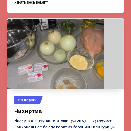
Узнать весь рецепт
Опубликовано
На первое
в
Чихиртма
Чихиртма — это аппетитный густой суп. Грузинское
национальное блюдо варят из баранины или курицы.