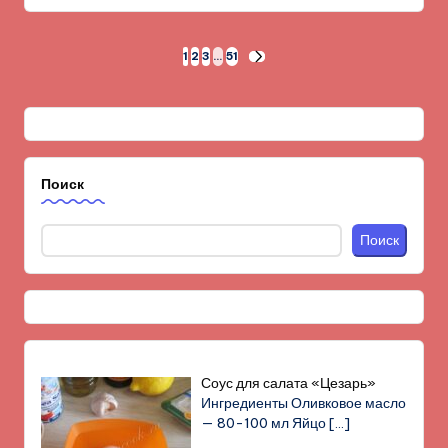
Пагинация
1
2
3
…
51
СЛЕД.
СТРАНИЦА
записей
Поиск
Поиск
Соус для салата «Цезарь»
Ингредиенты Оливковое масло
— 80-100 мл Яйцо
[…]