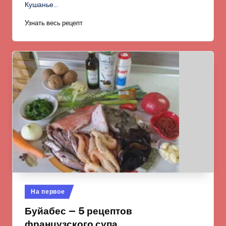
Кушанье…
Узнать весь рецепт
Опубликовано
На первое
в
Буйабес — 5 рецептов
французского супа