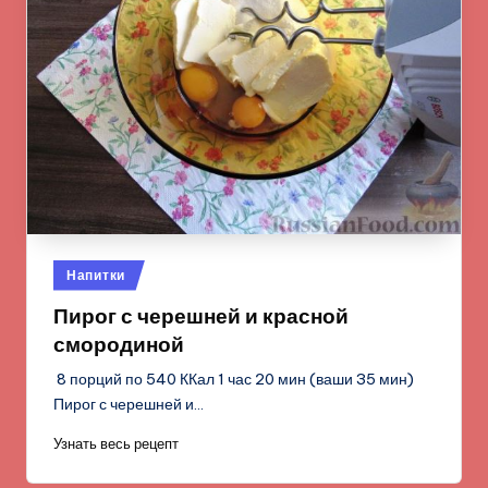
Опубликовано
Напитки
в
Пирог с черешней и красной
смородиной
8 порций по 540 ККал 1 час 20 мин (ваши 35 мин)
Пирог с черешней и…
Узнать весь рецепт