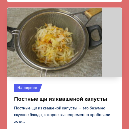
Опубликовано
На первое
в
Постные щи из квашеной капусты
Постные щи из квашеной капусты — это безумно
вкусное блюдо, которое вы непременно пробовали
хотя…