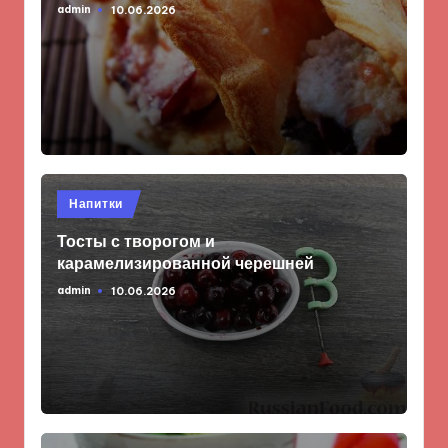
admin
10.06.2026
Запись
от
Опубликовано
Напитки
в
Тосты с творогом и
карамелизированной черешней
admin
10.06.2026
Запись
от