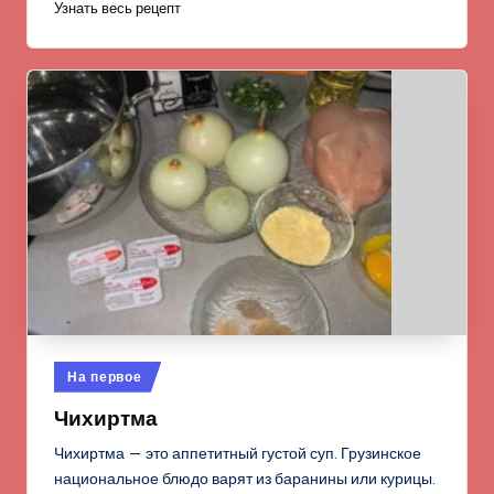
Узнать весь рецепт
Опубликовано
На первое
в
Чихиртма
Чихиртма — это аппетитный густой суп. Грузинское
национальное блюдо варят из баранины или курицы.