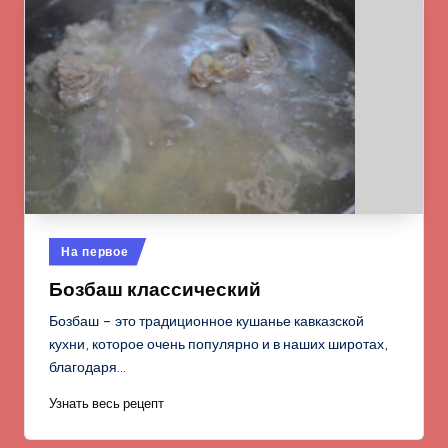
Опубликовано
На первое
в
Бозбаш классический
Бозбаш – это традиционное кушанье кавказской
кухни, которое очень популярно и в наших широтах,
благодаря…
Узнать весь рецепт