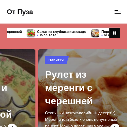
От Пуза
Перейти
к
Ну
содержимому
очень
убники и авокадо
Первые блюда — 10 простых и вкусных рецепто
вкусные
10.06.2026
кулинарные
рецепты!
Опубликовано
Опу
Напитки
На
в
в
Рулет из
Т
меренги с
т
черешней
к
а
Отличный низкокалорийный десерт! :)
Меренга или безе - очень популярный
рецепт! Можно делать как маленькие…