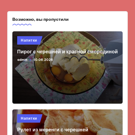
Возможно, вы пропустили
Опубликовано
Напитки
в
Пирог с черешней и красной смородиной
admin
10.06.2026
Запись
от
Опубликовано
Напитки
в
Рулет из меренги с черешней