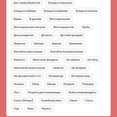
Без термообработки
Блюда из бананов
Блюда из имбиря
Блюда из клубники
Блюда из молока
Варка
В духовке
Вегетарианские
Вегетарианское питание
Вегетарианство
Грибы
День рождения
Десерты
Детский праздник
Жарение
Завтрак
Закуски
Запекание
Коктейли алкогольные
Коктейли безалкогольные
Компоты
Молочные продукты
На завтрак
На обед
Напитки безалкогольные
Напиток
На полдник
На праздничный стол
На природу
На скорую руку
На ужин
Обед
Овощи
Полдник
Помидор
Пост
Рецепты для начинающих
Рыба и морепродукты
Салат (блюдо)
Семейный ужин
Смузи
Соусы
Сыр
Ужин
Фрукты