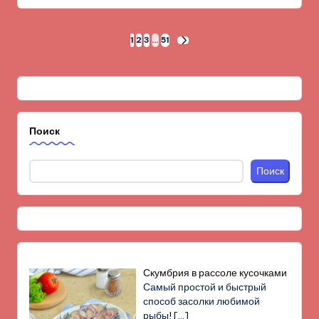
Пагинация
1
2
3
…
51
СЛЕД.
СТРАНИЦА
записей
Поиск
Поиск
Скумбрия в рассоле кусочками
Самый простой и быстрый
способ засолки любимой
рыбы!
[…]