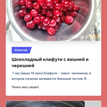
Опубликовано
Напитки
в
Шоколадный клафути с вишней и
черешней
1 час (ваши 15 мин) Клафути – пирог-запеканка, в
котором начинка заливается блинным тестом. В…
Узнать весь рецепт