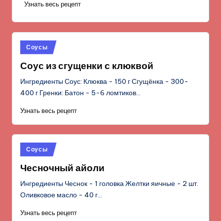
Узнать весь рецепт
Опубликовано
Соусы
в
Соус из сгущенки с клюквой
Ингредиенты Соус: Клюква - 150 г Сгущёнка - 300-
400 г Гренки: Батон - 5-6 ломтиков…
Узнать весь рецепт
Опубликовано
Соусы
в
Чесночный айоли
Ингредиенты Чеснок - 1 головка Желтки яичные - 2 шт.
Оливковое масло - 40 г…
Узнать весь рецепт