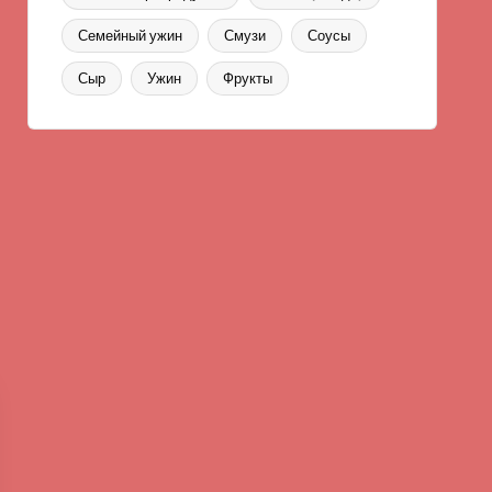
Семейный ужин
Смузи
Соусы
Сыр
Ужин
Фрукты