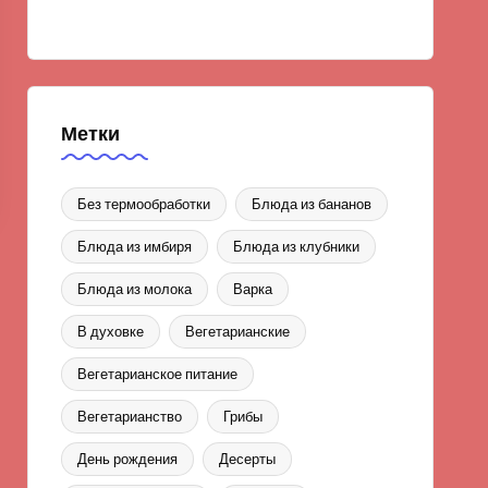
Метки
Без термообработки
Блюда из бананов
Блюда из имбиря
Блюда из клубники
Блюда из молока
Варка
В духовке
Вегетарианские
Вегетарианское питание
Вегетарианство
Грибы
День рождения
Десерты