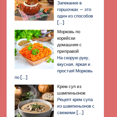
Запекание в
горшочках — это
один из способов
[…]
Морковь по
корейски
домашняя с
приправой
На скорую руку,
вкусная, яркая и
простая! Морковь
по
[…]
Крем суп из
шампиньонов
Рецепт крем супа
из шампиньонов с
свежими
[…]