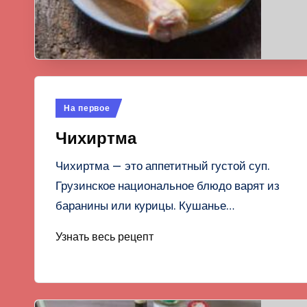
Опубликовано
На первое
в
Чихиртма
Чихиртма — это аппетитный густой суп.
Грузинское национальное блюдо варят из
баранины или курицы. Кушанье…
Узнать весь рецепт