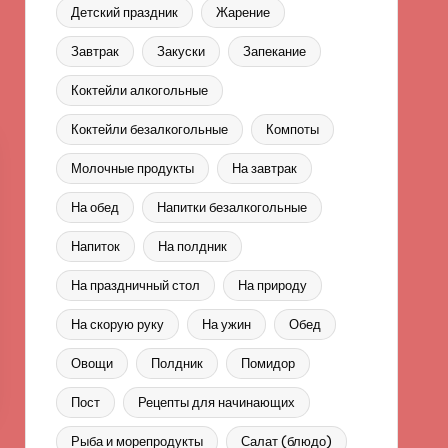
Детский праздник
Жарение
Завтрак
Закуски
Запекание
Коктейли алкогольные
Коктейли безалкогольные
Компоты
Молочные продукты
На завтрак
На обед
Напитки безалкогольные
Напиток
На полдник
На праздничный стол
На природу
На скорую руку
На ужин
Обед
Овощи
Полдник
Помидор
Пост
Рецепты для начинающих
Рыба и морепродукты
Салат (блюдо)