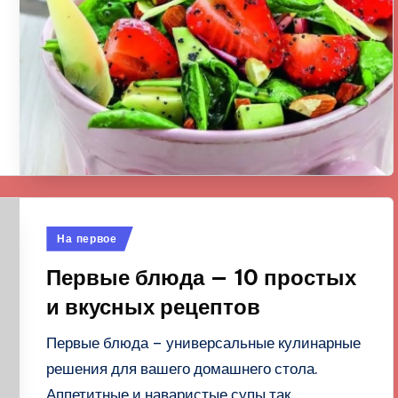
Опубликовано
На первое
в
Первые блюда — 10 простых
и вкусных рецептов
Первые блюда – универсальные кулинарные
решения для вашего домашнего стола.
Аппетитные и наваристые супы так…