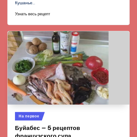
Кушанье…
Узнать весь рецепт
Опубликовано
На первое
в
Буйабес — 5 рецептов
французского супа