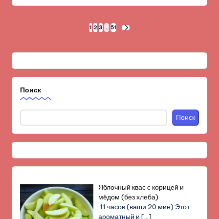
Пагинация
1
2
3
…
51
СЛЕД.
СТРАНИЦА
записей
Поиск
Поиск
Яблочный квас с корицей и
мёдом (без хлеба)
11 часов (ваши 20 мин) Этот
ароматный и
[…]