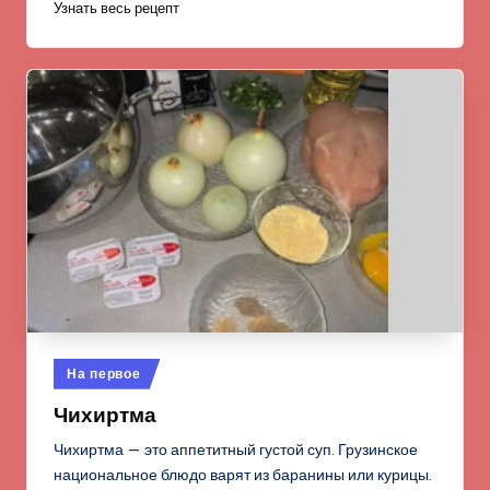
Узнать весь рецепт
Опубликовано
На первое
в
Чихиртма
Чихиртма — это аппетитный густой суп. Грузинское
национальное блюдо варят из баранины или курицы.