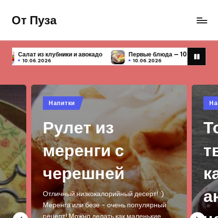
От Пуза
Перейти
к
Ну
содержимому
очень
адо
Первые блюда — 10 простых и вкусных рецептов
Чих
вкусные
10.06.2026
10.
кулинарные
рецепты!
Опубликовано
Опу
Напитки
На
в
в
Рулет из
Т
меренги с
т
черешней
к
а
Отличный низкокалорийный десерт! :)
Меренга или безе - очень популярный
рецепт! Можно делать как маленькие…