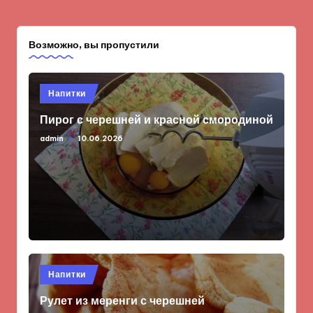
Возможно, вы пропустили
Опубликовано
Напитки
в
Пирог с черешней и красной смородиной
admin
10.06.2026
Запись
от
Опубликовано
Напитки
в
Рулет из меренги с черешней