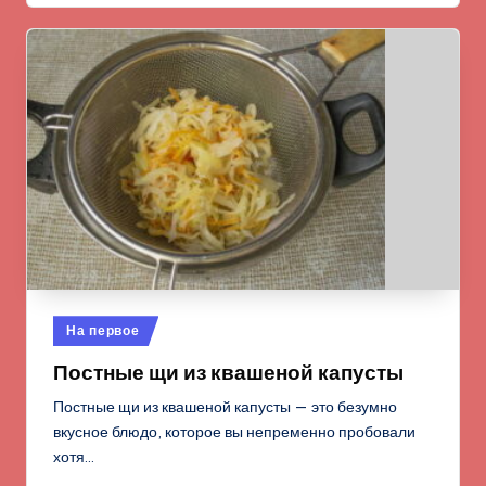
Опубликовано
На первое
в
Постные щи из квашеной капусты
Постные щи из квашеной капусты — это безумно
вкусное блюдо, которое вы непременно пробовали
хотя…