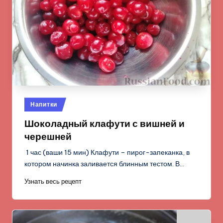
Опубликовано
Напитки
в
Шоколадный клафути с вишней и
черешней
1 час (ваши 15 мин) Клафути – пирог-запеканка, в
котором начинка заливается блинным тестом. В…
Узнать весь рецепт