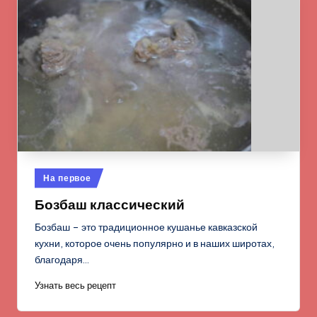
Опубликовано
На первое
в
Бозбаш классический
Бозбаш – это традиционное кушанье кавказской
кухни, которое очень популярно и в наших широтах,
благодаря…
Узнать весь рецепт