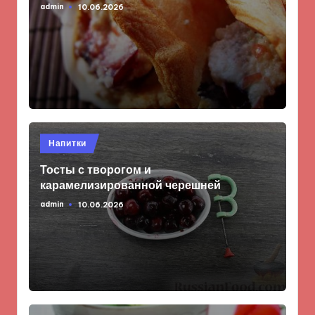
admin
10.06.2026
Запись
от
Опубликовано
Напитки
в
Тосты с творогом и
карамелизированной черешней
admin
10.06.2026
Запись
от