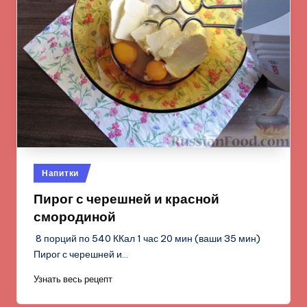
Опубликовано
Напитки
в
Пирог с черешней и красной
смородиной
8 порций по 540 ККал 1 час 20 мин (ваши 35 мин)
Пирог с черешней и…
Узнать весь рецепт