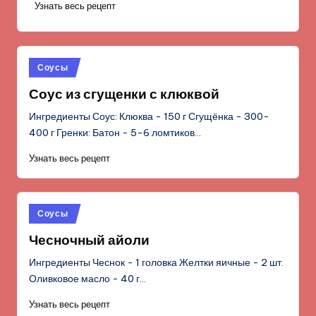
Узнать весь рецепт
Опубликовано
Соусы
в
Соус из сгущенки с клюквой
Ингредиенты Соус: Клюква - 150 г Сгущёнка - 300-
400 г Гренки: Батон - 5-6 ломтиков…
Узнать весь рецепт
Опубликовано
Соусы
в
Чесночный айоли
Ингредиенты Чеснок - 1 головка Желтки яичные - 2 шт.
Оливковое масло - 40 г…
Узнать весь рецепт