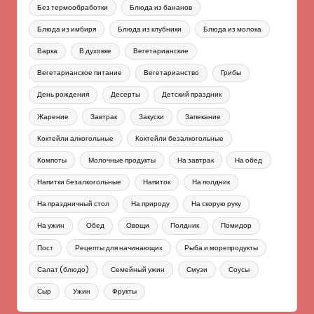
Без термообработки
Блюда из бананов
Блюда из имбиря
Блюда из клубники
Блюда из молока
Варка
В духовке
Вегетарианские
Вегетарианское питание
Вегетарианство
Грибы
День рождения
Десерты
Детский праздник
Жарение
Завтрак
Закуски
Запекание
Коктейли алкогольные
Коктейли безалкогольные
Компоты
Молочные продукты
На завтрак
На обед
Напитки безалкогольные
Напиток
На полдник
На праздничный стол
На природу
На скорую руку
На ужин
Обед
Овощи
Полдник
Помидор
Пост
Рецепты для начинающих
Рыба и морепродукты
Салат (блюдо)
Семейный ужин
Смузи
Соусы
Сыр
Ужин
Фрукты