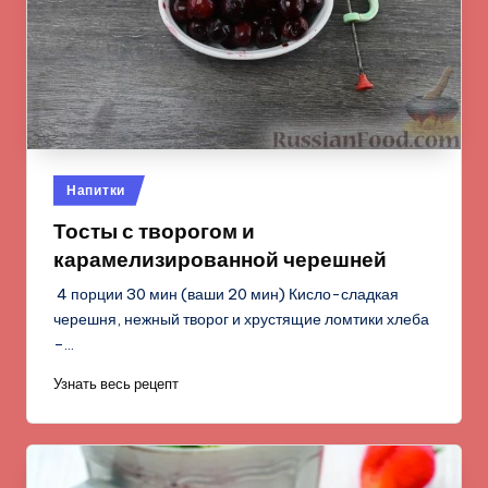
Опубликовано
Напитки
в
Тосты с творогом и
карамелизированной черешней
4 порции 30 мин (ваши 20 мин) Кисло-сладкая
черешня, нежный творог и хрустящие ломтики хлеба
–…
Узнать весь рецепт