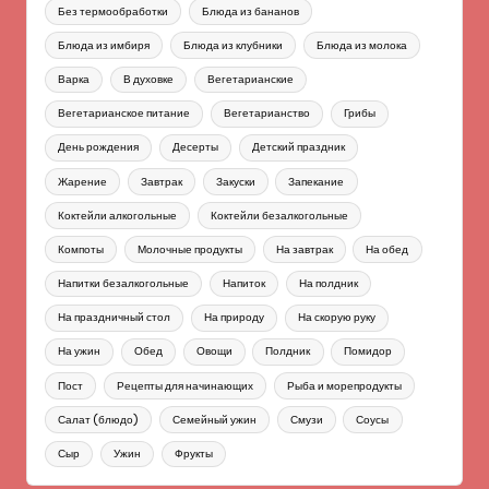
Без термообработки
Блюда из бананов
Блюда из имбиря
Блюда из клубники
Блюда из молока
Варка
В духовке
Вегетарианские
Вегетарианское питание
Вегетарианство
Грибы
День рождения
Десерты
Детский праздник
Жарение
Завтрак
Закуски
Запекание
Коктейли алкогольные
Коктейли безалкогольные
Компоты
Молочные продукты
На завтрак
На обед
Напитки безалкогольные
Напиток
На полдник
На праздничный стол
На природу
На скорую руку
На ужин
Обед
Овощи
Полдник
Помидор
Пост
Рецепты для начинающих
Рыба и морепродукты
Салат (блюдо)
Семейный ужин
Смузи
Соусы
Сыр
Ужин
Фрукты