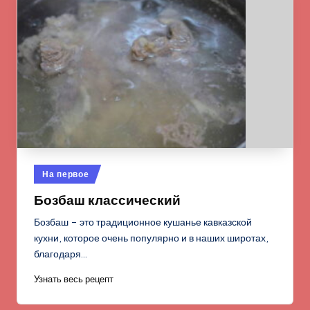
Опубликовано
На первое
в
Бозбаш классический
Бозбаш – это традиционное кушанье кавказской
кухни, которое очень популярно и в наших широтах,
благодаря…
Узнать весь рецепт