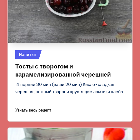
Опубликовано
Напитки
в
Тосты с творогом и
карамелизированной черешней
4 порции 30 мин (ваши 20 мин) Кисло-сладкая
черешня, нежный творог и хрустящие ломтики хлеба
–…
Узнать весь рецепт