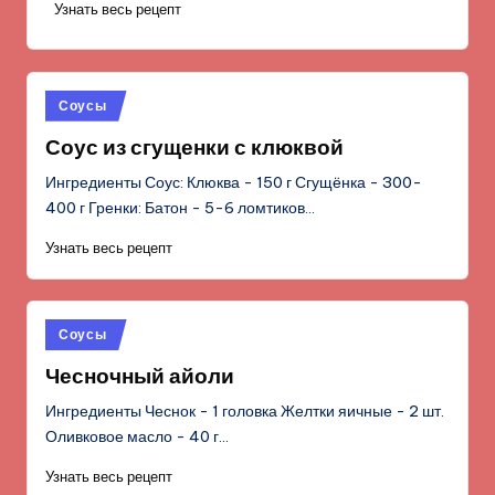
Узнать весь рецепт
Опубликовано
Соусы
в
Соус из сгущенки с клюквой
Ингредиенты Соус: Клюква - 150 г Сгущёнка - 300-
400 г Гренки: Батон - 5-6 ломтиков…
Узнать весь рецепт
Опубликовано
Соусы
в
Чесночный айоли
Ингредиенты Чеснок - 1 головка Желтки яичные - 2 шт.
Оливковое масло - 40 г…
Узнать весь рецепт