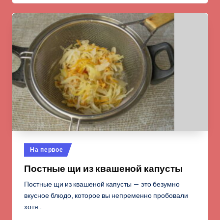
Опубликовано
На первое
в
Постные щи из квашеной капусты
Постные щи из квашеной капусты — это безумно
вкусное блюдо, которое вы непременно пробовали
хотя…