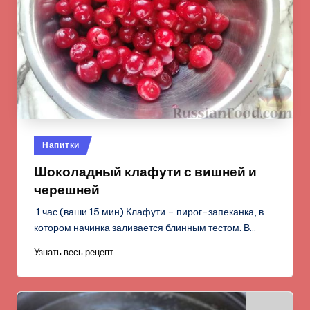
Опубликовано
Напитки
в
Шоколадный клафути с вишней и
черешней
1 час (ваши 15 мин) Клафути – пирог-запеканка, в
котором начинка заливается блинным тестом. В…
Узнать весь рецепт