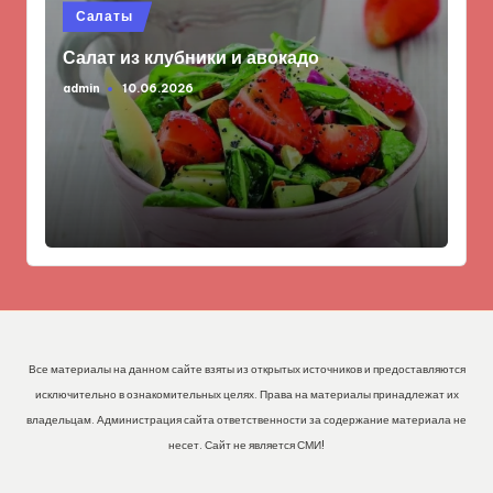
Опубликовано
Салаты
в
Салат из клубники и авокадо
admin
10.06.2026
Запись
от
Все материалы на данном сайте взяты из открытых источников и предоставляются
исключительно в ознакомительных целях. Права на материалы принадлежат их
владельцам. Администрация сайта ответственности за содержание материала не
несет. Сайт не является СМИ!