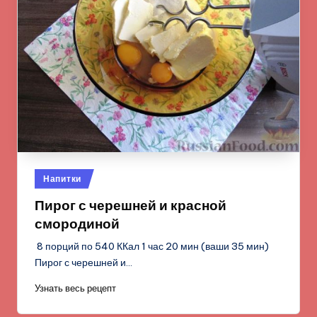
Опубликовано
Напитки
в
Пирог с черешней и красной
смородиной
8 порций по 540 ККал 1 час 20 мин (ваши 35 мин)
Пирог с черешней и…
Узнать весь рецепт