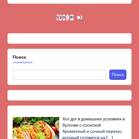
Пагинация
1
2
3
…
51
СЛЕД.
СТРАНИЦА
записей
Поиск
Поиск
Хот дог в домашних условиях в
булочке с сосиской
Ароматный и сочный перекус,
который готовится на
[…]