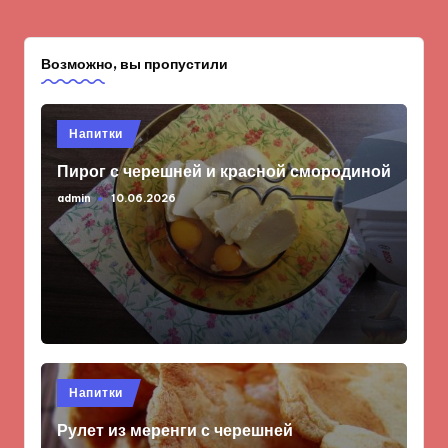
Возможно, вы пропустили
Опубликовано
Напитки
в
Пирог с черешней и красной смородиной
admin
10.06.2026
Запись
от
Опубликовано
Напитки
в
Рулет из меренги с черешней