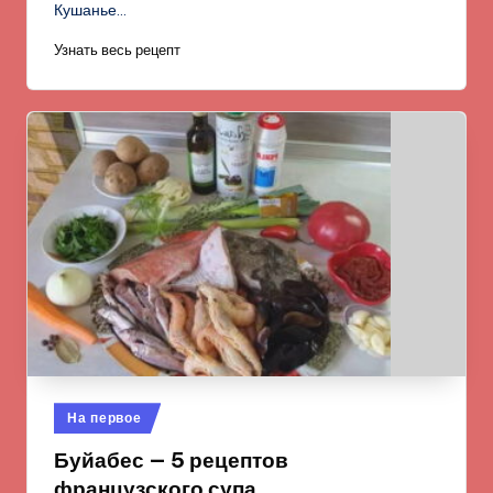
Кушанье…
Узнать весь рецепт
Опубликовано
На первое
в
Буйабес — 5 рецептов
французского супа