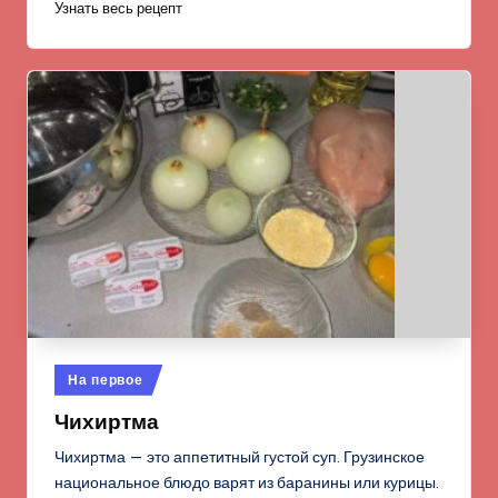
Узнать весь рецепт
Опубликовано
На первое
в
Чихиртма
Чихиртма — это аппетитный густой суп. Грузинское
национальное блюдо варят из баранины или курицы.