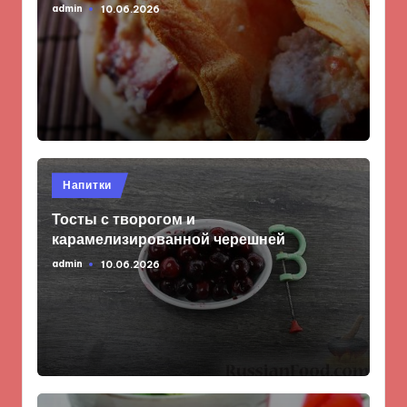
admin
10.06.2026
Запись
от
Опубликовано
Напитки
в
Тосты с творогом и
карамелизированной черешней
admin
10.06.2026
Запись
от