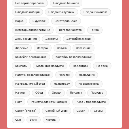
Без термообработки
Блюда из бананов
Блюда из имбиря
Блюда из клубники
Блюда из молока
Варка
В духовке
Вегетарианские
Вегетарианское питание
Вегетарианство
Грибы
День рождения
Десерты
Детский праздник
Жарение
Завтрак
Закуски
Запекание
Коктейли алкогольные
Коктейли безалкогольные
Компоты
Молочные продукты
На завтрак
На обед
Напитки безалкогольные
Напиток
На полдник
На праздничный стол
На природу
На скорую руку
На ужин
Обед
Овощи
Полдник
Помидор
Пост
Рецепты для начинающих
Рыба и морепродукты
Салат (блюдо)
Семейный ужин
Смузи
Соусы
Сыр
Ужин
Фрукты