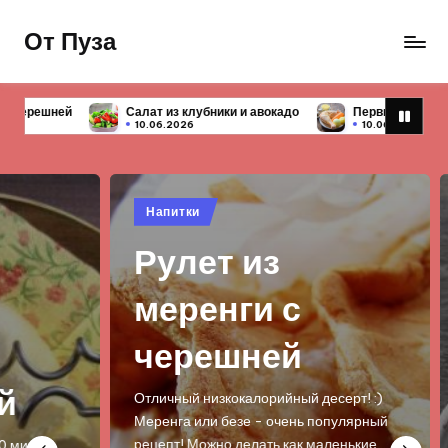
От Пуза
Перейти
к
Ну
содержимому
очень
лубники и авокадо
Первые блюда — 10 простых и вкусных рецепто
вкусные
10.06.2026
кулинарные
рецепты!
Опубликовано
Опу
Напитки
На
в
в
Рулет из
Т
меренги с
т
черешней
к
а
Отличный низкокалорийный десерт! :)
Меренга или безе - очень популярный
рецепт! Можно делать как маленькие…