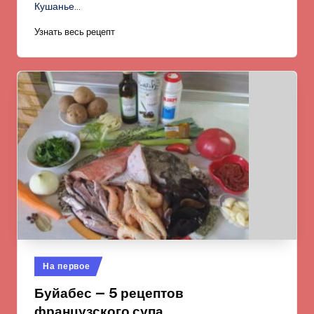
Кушанье…
Узнать весь рецепт
Опубликовано
На первое
в
Буйабес — 5 рецептов
французского супа