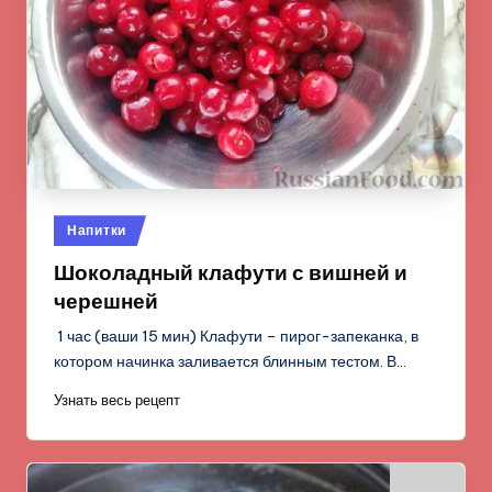
Опубликовано
Напитки
в
Шоколадный клафути с вишней и
черешней
1 час (ваши 15 мин) Клафути – пирог-запеканка, в
котором начинка заливается блинным тестом. В…
Узнать весь рецепт