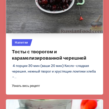
Опубликовано
Напитки
в
Тосты с творогом и
карамелизированной черешней
4 порции 30 мин (ваши 20 мин) Кисло-сладкая
черешня, нежный творог и хрустящие ломтики хлеба
–…
Узнать весь рецепт