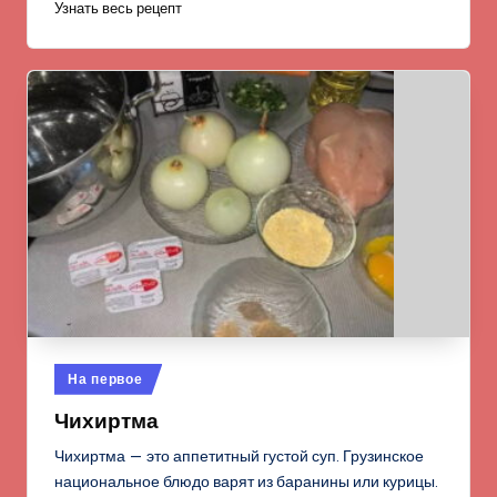
Узнать весь рецепт
Опубликовано
На первое
в
Чихиртма
Чихиртма — это аппетитный густой суп. Грузинское
национальное блюдо варят из баранины или курицы.