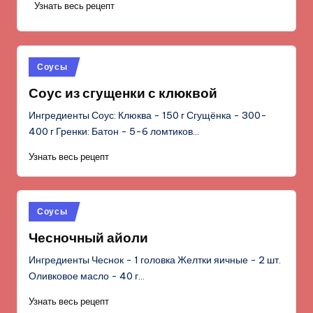
Узнать весь рецепт
Опубликовано
Соусы
в
Соус из сгущенки с клюквой
Ингредиенты Соус: Клюква - 150 г Сгущёнка - 300-
400 г Гренки: Батон - 5-6 ломтиков…
Узнать весь рецепт
Опубликовано
Соусы
в
Чесночный айоли
Ингредиенты Чеснок - 1 головка Желтки яичные - 2 шт.
Оливковое масло - 40 г…
Узнать весь рецепт