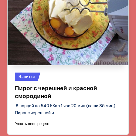
Опубликовано
Напитки
в
Пирог с черешней и красной
смородиной
8 порций по 540 ККал 1 час 20 мин (ваши 35 мин)
Пирог с черешней и…
Узнать весь рецепт