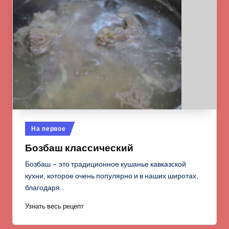
Опубликовано
На первое
в
Бозбаш классический
Бозбаш – это традиционное кушанье кавказской
кухни, которое очень популярно и в наших широтах,
благодаря…
Узнать весь рецепт