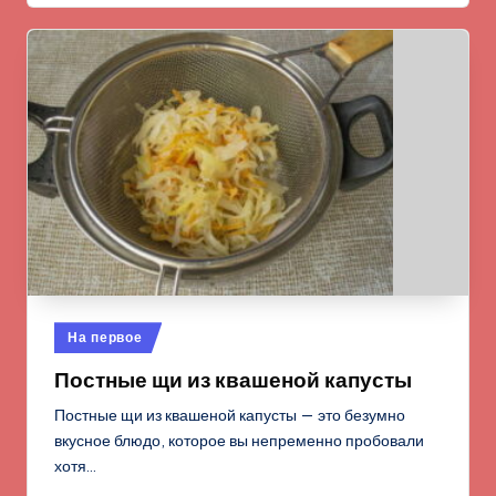
Опубликовано
На первое
в
Постные щи из квашеной капусты
Постные щи из квашеной капусты — это безумно
вкусное блюдо, которое вы непременно пробовали
хотя…