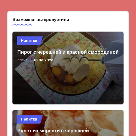
Возможно, вы пропустили
Опубликовано
Напитки
в
Пирог с черешней и красной смородиной
admin
10.06.2026
Запись
от
Опубликовано
Напитки
в
Рулет из меренги с черешней