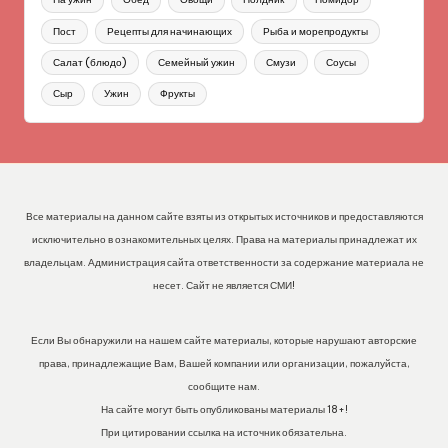
Пост
Рецепты для начинающих
Рыба и морепродукты
Салат (блюдо)
Семейный ужин
Смузи
Соусы
Сыр
Ужин
Фрукты
Все материалы на данном сайте взяты из открытых источников и предоставляются
исключительно в ознакомительных целях. Права на материалы принадлежат их
владельцам. Администрация сайта ответственности за содержание материала не
несет. Сайт не является СМИ!
Если Вы обнаружили на нашем сайте материалы, которые нарушают авторские
права, принадлежащие Вам, Вашей компании или организации, пожалуйста,
сообщите нам.
На сайте могут быть опубликованы материалы 18+!
При цитировании ссылка на источник обязательна.