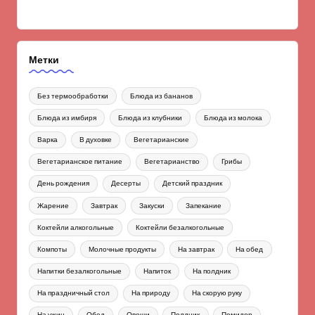
Метки
Без термообработки
Блюда из бананов
Блюда из имбиря
Блюда из клубники
Блюда из молока
Варка
В духовке
Вегетарианские
Вегетарианское питание
Вегетарианство
Грибы
День рождения
Десерты
Детский праздник
Жарение
Завтрак
Закуски
Запекание
Коктейли алкогольные
Коктейли безалкогольные
Компоты
Молочные продукты
На завтрак
На обед
Напитки безалкогольные
Напиток
На полдник
На праздничный стол
На природу
На скорую руку
На ужин
Обед
Овощи
Полдник
Помидор