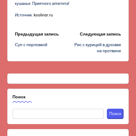
кушанье. Приятного аппетита!
Источник:
koolinar.ru
Навигация
Предыдущая запись
Следующая запись
Суп с перловкой
Рис с курицей в духовке
записи
на протвине
Поиск
Поиск