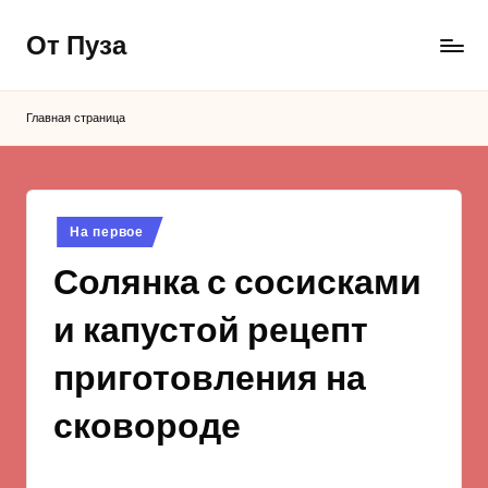
От Пуза
Перейти
к
Ну
содержимому
очень
Главная страница
вкусные
кулинарные
рецепты!
Опубликовано
На первое
в
Солянка с сосисками
и капустой рецепт
приготовления на
сковороде