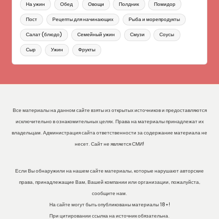
На ужин
Обед
Овощи
Полдник
Помидор
Пост
Рецепты для начинающих
Рыба и морепродукты
Салат (блюдо)
Семейный ужин
Смузи
Соусы
Сыр
Ужин
Фрукты
Все материалы на данном сайте взяты из открытых источников и предоставляются
исключительно в ознакомительных целях. Права на материалы принадлежат их
владельцам. Администрация сайта ответственности за содержание материала не
несет. Сайт не является СМИ!
Если Вы обнаружили на нашем сайте материалы, которые нарушают авторские
права, принадлежащие Вам, Вашей компании или организации, пожалуйста,
сообщите нам.
На сайте могут быть опубликованы материалы 18+!
При цитировании ссылка на источник обязательна.