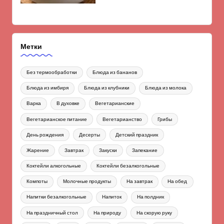
Метки
Без термообработки
Блюда из бананов
Блюда из имбиря
Блюда из клубники
Блюда из молока
Варка
В духовке
Вегетарианские
Вегетарианское питание
Вегетарианство
Грибы
День рождения
Десерты
Детский праздник
Жарение
Завтрак
Закуски
Запекание
Коктейли алкогольные
Коктейли безалкогольные
Компоты
Молочные продукты
На завтрак
На обед
Напитки безалкогольные
Напиток
На полдник
На праздничный стол
На природу
На скорую руку