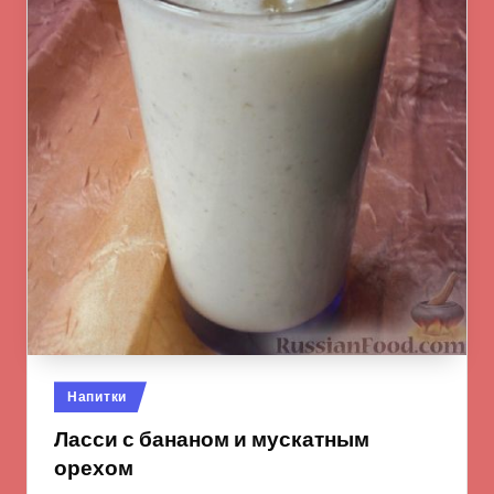
Опубликовано
Напитки
в
Ласси с бананом и мускатным
орехом