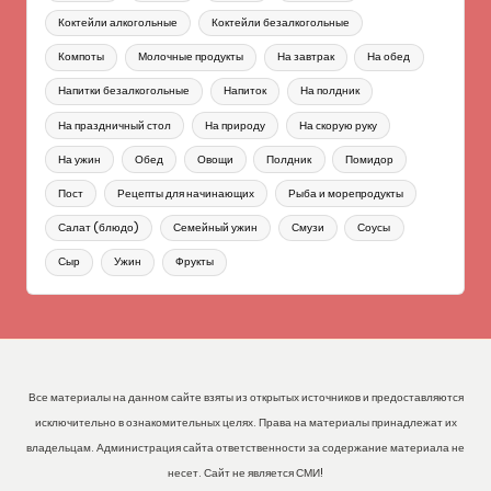
Коктейли алкогольные
Коктейли безалкогольные
Компоты
Молочные продукты
На завтрак
На обед
Напитки безалкогольные
Напиток
На полдник
На праздничный стол
На природу
На скорую руку
На ужин
Обед
Овощи
Полдник
Помидор
Пост
Рецепты для начинающих
Рыба и морепродукты
Салат (блюдо)
Семейный ужин
Смузи
Соусы
Сыр
Ужин
Фрукты
Все материалы на данном сайте взяты из открытых источников и предоставляются
исключительно в ознакомительных целях. Права на материалы принадлежат их
владельцам. Администрация сайта ответственности за содержание материала не
несет. Сайт не является СМИ!