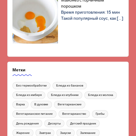
порошком
Время приготовления: 15 мин
Такой популярный соус, как
[…]
Метки
Без термообработки
Блюда из бананов
Блюда из имбиря
Блюда из клубники
Блюда из молока
Варка
В духовке
Вегетарианские
Вегетарианское питание
Вегетарианство
Грибы
День рождения
Десерты
Детский праздник
Жарение
Завтрак
Закуски
Запекание