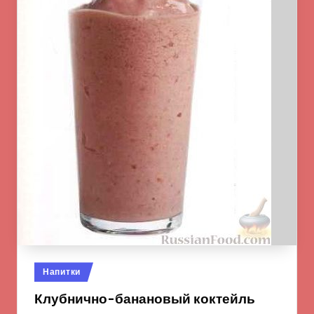
Опубликовано
Напитки
в
Клубнично-банановый коктейль