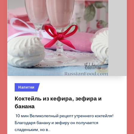
Опубликовано
Напитки
в
Коктейль из кефира, зефира и
банана
10 мин Великолепный рецепт утреннего коктейля!
Благодаря банану и зефиру он получается
сладеньким, но в…