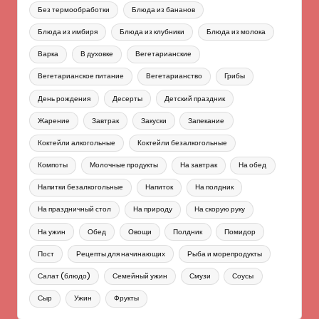
Без термообработки
Блюда из бананов
Блюда из имбиря
Блюда из клубники
Блюда из молока
Варка
В духовке
Вегетарианские
Вегетарианское питание
Вегетарианство
Грибы
День рождения
Десерты
Детский праздник
Жарение
Завтрак
Закуски
Запекание
Коктейли алкогольные
Коктейли безалкогольные
Компоты
Молочные продукты
На завтрак
На обед
Напитки безалкогольные
Напиток
На полдник
На праздничный стол
На природу
На скорую руку
На ужин
Обед
Овощи
Полдник
Помидор
Пост
Рецепты для начинающих
Рыба и морепродукты
Салат (блюдо)
Семейный ужин
Смузи
Соусы
Сыр
Ужин
Фрукты