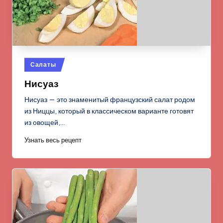
Опубликовано
Салаты
в
Нисуаз
Нисуаз — это знаменитый французский салат родом
из Ниццы, который в классическом варианте готовят
из овощей,…
Узнать весь рецепт