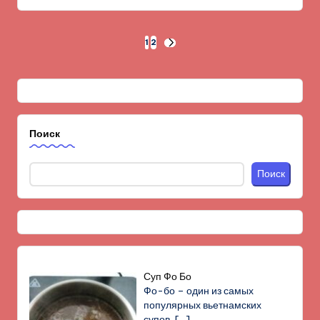
Пагинация
1
2
СЛЕД.
СТРАНИЦА
записей
Поиск
Поиск
Суп Фо Бо
Фо-бо – один из самых
популярных вьетнамских
супов,
[…]