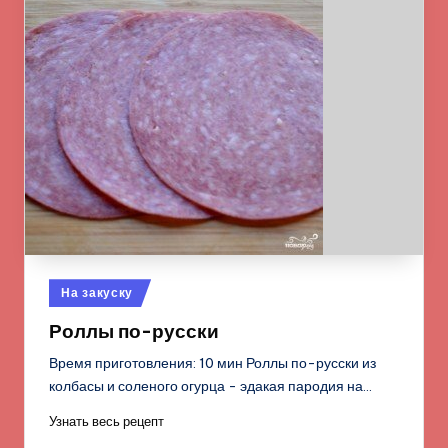
Опубликовано
На закуску
в
Роллы по-русски
Время приготовления: 10 мин Роллы по-русски из
колбасы и соленого огурца - эдакая пародия на…
Узнать весь рецепт