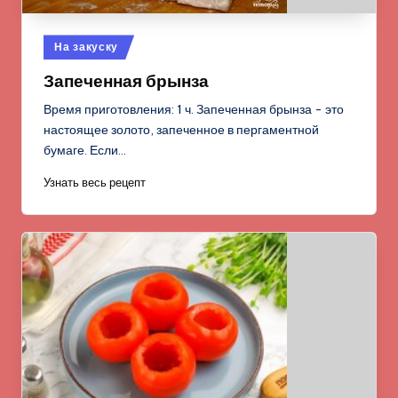
Опубликовано
На закуску
в
Запеченная брынза
Время приготовления: 1 ч. Запеченная брынза - это
настоящее золото, запеченное в пергаментной
бумаге. Если…
Узнать весь рецепт