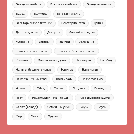
Блюда из имбиря
Блюда из клубники
Блюда из молока
Варка
В духовке
Вегетарианские
Вегетарианское питание
Вегетарианство
Грибы
День рождения
Десерты
Детский праздник
Жарение
Завтрак
Закуски
Запекание
Коктейли алкогольные
Коктейли безалкогольные
Компоты
Молочные продукты
На завтрак
На обед
Напитки безалкогольные
Напиток
На полдник
На праздничный стол
На природу
На скорую руку
На ужин
Обед
Овощи
Полдник
Помидор
Пост
Рецепты для начинающих
Рыба и морепродукты
Салат (блюдо)
Семейный ужин
Смузи
Соусы
Сыр
Ужин
Фрукты