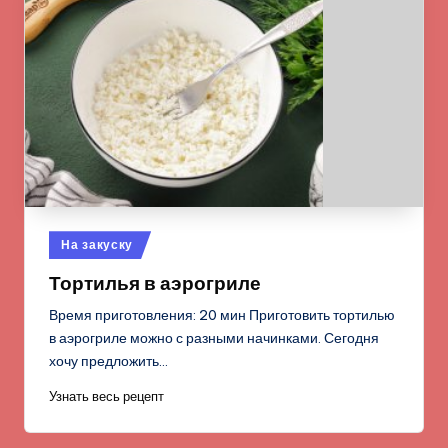
Опубликовано
На закуску
в
Тортилья в аэрогриле
Время приготовления: 20 мин Приготовить тортилью
в аэрогриле можно с разными начинками. Сегодня
хочу предложить…
Узнать весь рецепт