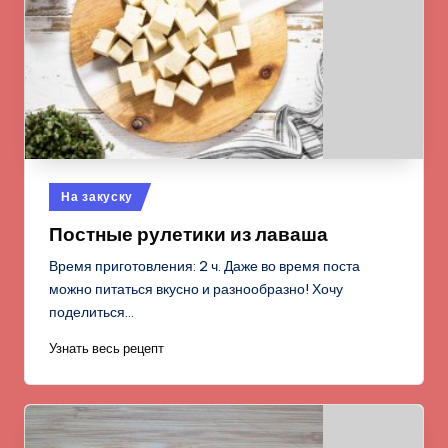
Опубликовано
На закуску
в
Постные рулетики из лаваша
Время приготовления: 2 ч. Даже во время поста
можно питаться вкусно и разнообразно! Хочу
поделиться…
Узнать весь рецепт