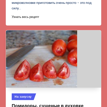
микроволновке приготовить очень просто - это под
силу…
Узнать весь рецепт
Опубликовано
На закуску
в
Помидоры, сушеные в духовке