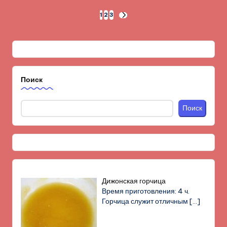
Пагинация
1
2
3
СЛЕД.
СТРАНИЦА
записей
Поиск
Поиск
Дижонская горчица
Время приготовления: 4 ч.
Горчица служит отличным
[…]