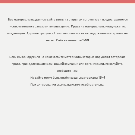
Все материалы на данном сайте взяты из открытых источников и предоставляются
исключительно в ознакомительных целях. Права на материалы принадлежат их
владельцам. Администрация сайта ответственности за содержание материала не
несет. Сайт не является СМИ!
Если Вы обнаружили на нашем сайте материалы, которые нарушают авторские
права, принадлежащие Вам, Вашей компании или организации, пожалуйста,
сообщите нам.
На сайте могут быть опубликованы материалы 18+!
При цитировании ссылка на источник обязательна.