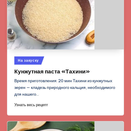
Опубликовано
На закуску
в
Кунжутная паста «Тахини»
Время приготовления: 20 мин Тахини из кунжутных
зерен — кладезь природного кальция, необходимого
для нашего…
Узнать весь рецепт