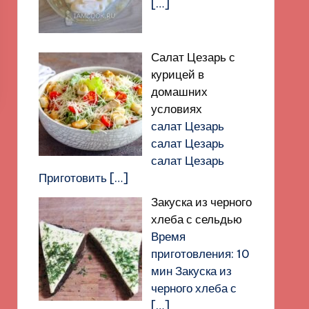
[…]
Салат Цезарь с
курицей в
домашних
условиях
салат Цезарь
салат Цезарь
салат Цезарь
Приготовить
[…]
Закуска из черного
хлеба с сельдью
Время
приготовления: 10
мин Закуска из
черного хлеба с
[…]