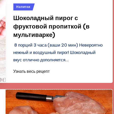
Опубликовано
Напитки
в
Шоколадный пирог с
фруктовой пропиткой (в
мультиварке)
8 порций 3 часа (ваши 20 мин) Невероятно
нежный и воздушный пирог! Шоколадный
вкус отлично дополняется…
Узнать весь рецепт