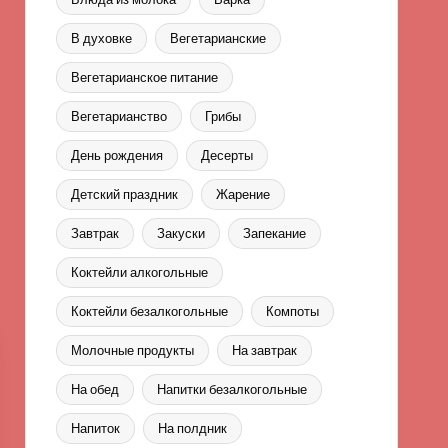
В духовке
Вегетарианские
Вегетарианское питание
Вегетарианство
Грибы
День рождения
Десерты
Детский праздник
Жарение
Завтрак
Закуски
Запекание
Коктейли алкогольные
Коктейли безалкогольные
Компоты
Молочные продукты
На завтрак
На обед
Напитки безалкогольные
Напиток
На полдник