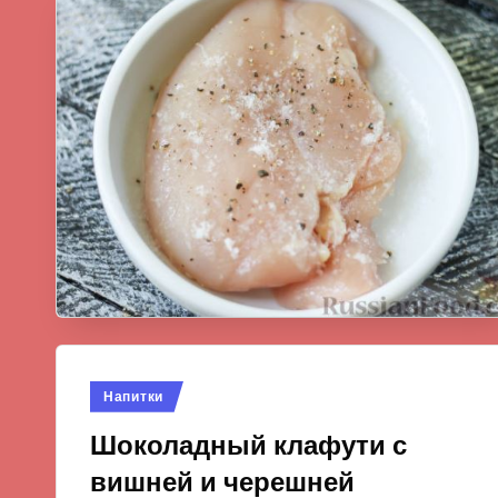
Опубликовано
Напитки
в
Шоколадный клафути с
вишней и черешней