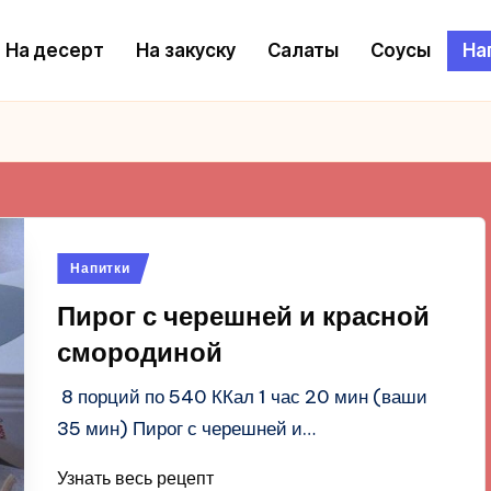
На десерт
На закуску
Салаты
Соусы
На
Опубликовано
Напитки
в
Пирог с черешней и красной
смородиной
8 порций по 540 ККал 1 час 20 мин (ваши
35 мин) Пирог с черешней и…
Узнать весь рецепт