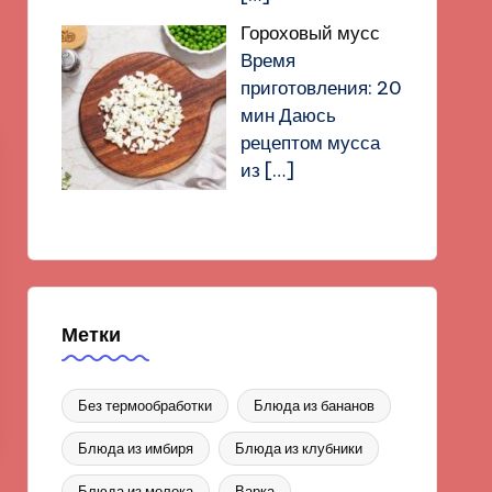
Гороховый мусс
Время
приготовления: 20
мин Даюсь
рецептом мусса
из
[…]
Метки
Без термообработки
Блюда из бананов
Блюда из имбиря
Блюда из клубники
Блюда из молока
Варка