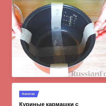
Опубликовано
Напитки
в
Куриные кармашки с