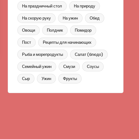
На праздничный стол
На природу
На скорую руку
На ужин
Обед
Овощи
Полдник
Помидор
Пост
Рецепты для начинающих
Рыба и морепродукты
Салат (блюдо)
Семейный ужин
Смузи
Соусы
Сыр
Ужин
Фрукты