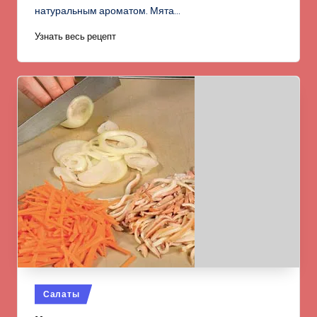
натуральным ароматом. Мята…
Узнать весь рецепт
Опубликовано
Салаты
в