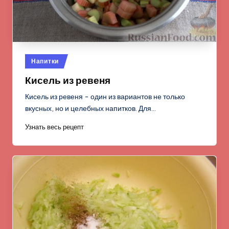
Опубликовано
Напитки
в
Кисель из ревеня
Кисель из ревеня - один из вариантов не только
вкусных, но и целебных напитков. Для…
Узнать весь рецепт