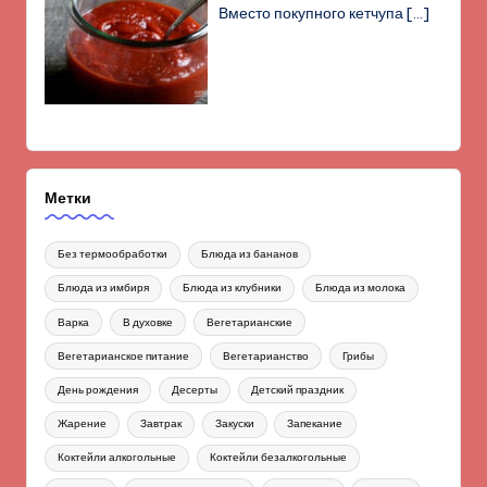
Вместо покупного кетчупа
[…]
Метки
Без термообработки
Блюда из бананов
Блюда из имбиря
Блюда из клубники
Блюда из молока
Варка
В духовке
Вегетарианские
Вегетарианское питание
Вегетарианство
Грибы
День рождения
Десерты
Детский праздник
Жарение
Завтрак
Закуски
Запекание
Коктейли алкогольные
Коктейли безалкогольные