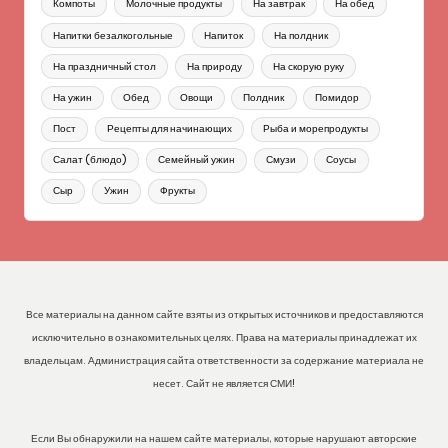
Компоты
Молочные продукты
На завтрак
На обед
Напитки безалкогольные
Напиток
На полдник
На праздничный стол
На природу
На скорую руку
На ужин
Обед
Овощи
Полдник
Помидор
Пост
Рецепты для начинающих
Рыба и морепродукты
Салат (блюдо)
Семейный ужин
Смузи
Соусы
Сыр
Ужин
Фрукты
Все материалы на данном сайте взяты из открытых источников и предоставляются
исключительно в ознакомительных целях. Права на материалы принадлежат их
владельцам. Администрация сайта ответственности за содержание материала не
несет. Сайт не является СМИ!
Если Вы обнаружили на нашем сайте материалы, которые нарушают авторские