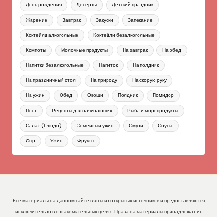
День рождения
Десерты
Детский праздник
Жарение
Завтрак
Закуски
Запекание
Коктейли алкогольные
Коктейли безалкогольные
Компоты
Молочные продукты
На завтрак
На обед
Напитки безалкогольные
Напиток
На полдник
На праздничный стол
На природу
На скорую руку
На ужин
Обед
Овощи
Полдник
Помидор
Пост
Рецепты для начинающих
Рыба и морепродукты
Салат (блюдо)
Семейный ужин
Смузи
Соусы
Сыр
Ужин
Фрукты
Все материалы на данном сайте взяты из открытых источников и предоставляются
исключительно в ознакомительных целях. Права на материалы принадлежат их