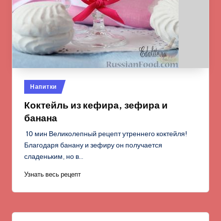
Опубликовано
Напитки
в
Коктейль из кефира, зефира и
банана
10 мин Великолепный рецепт утреннего коктейля!
Благодаря банану и зефиру он получается
сладеньким, но в…
Узнать весь рецепт