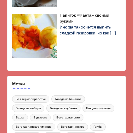
Напиток «Фанта» своими
руками
Иногда так хочется выпить
сладкой газировки, но как
[…]
Метки
Без термообработки
Блюда из бананов
Блюда из имбиря
Блюда из клубники
Блюда из молока
Варка
В духовке
Вегетарианские
Вегетарианское питание
Вегетарианство
Грибы