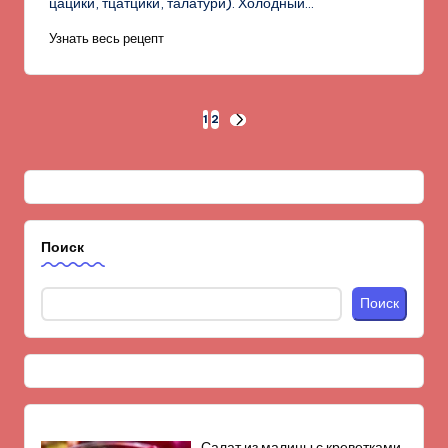
цацики, тцатцики, талатури). Холодный…
Узнать весь рецепт
Пагинация
1
2
СЛЕД.
СТРАНИЦА
записей
Поиск
Поиск
Салат из малины с креветками