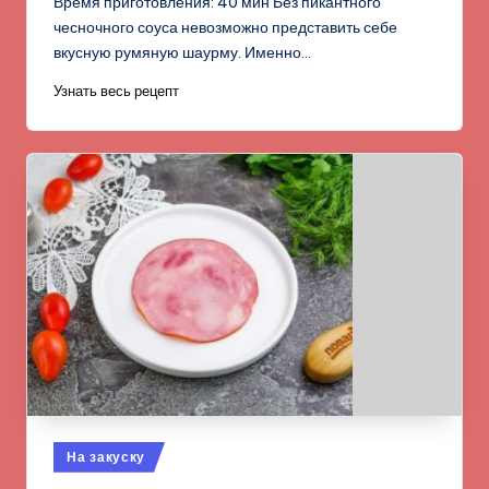
Время приготовления: 40 мин Без пикантного
чесночного соуса невозможно представить себе
вкусную румяную шаурму. Именно…
Узнать весь рецепт
Опубликовано
На закуску
в