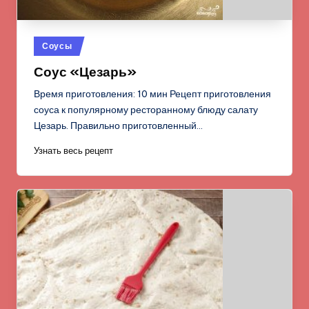
Опубликовано
Соусы
в
Соус «Цезарь»
Время приготовления: 10 мин Рецепт приготовления
соуса к популярному ресторанному блюду салату
Цезарь. Правильно приготовленный…
Узнать весь рецепт