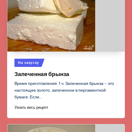
Опубликовано
На закуску
в
Запеченная брынза
Время приготовления: 1 ч. Запеченная брынза - это
настоящее золото, запеченное в пергаментной
бумаге. Если…
Узнать весь рецепт