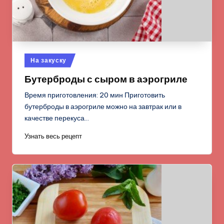
Опубликовано
На закуску
в
Бутерброды с сыром в аэрогриле
Время приготовления: 20 мин Приготовить
бутерброды в аэрогриле можно на завтрак или в
качестве перекуса…
Узнать весь рецепт