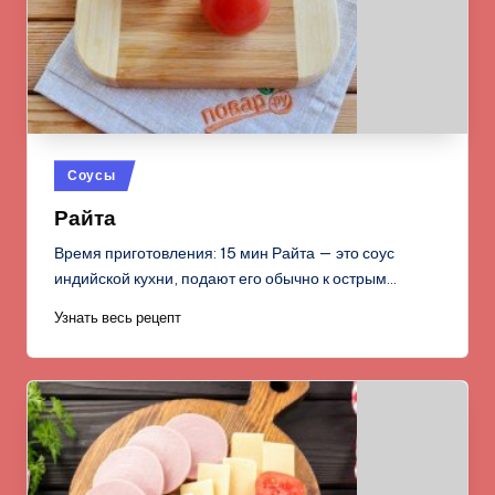
Опубликовано
Соусы
в
Райта
Время приготовления: 15 мин Райта — это соус
индийской кухни, подают его обычно к острым…
Узнать весь рецепт