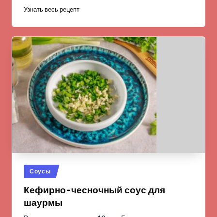
Узнать весь рецепт
Опубликовано
Соусы
в
Кефирно-чесночный соус для
шаурмы