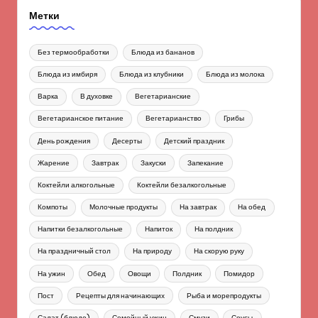
Метки
Без термообработки
Блюда из бананов
Блюда из имбиря
Блюда из клубники
Блюда из молока
Варка
В духовке
Вегетарианские
Вегетарианское питание
Вегетарианство
Грибы
День рождения
Десерты
Детский праздник
Жарение
Завтрак
Закуски
Запекание
Коктейли алкогольные
Коктейли безалкогольные
Компоты
Молочные продукты
На завтрак
На обед
Напитки безалкогольные
Напиток
На полдник
На праздничный стол
На природу
На скорую руку
На ужин
Обед
Овощи
Полдник
Помидор
Пост
Рецепты для начинающих
Рыба и морепродукты
Салат (блюдо)
Семейный ужин
Смузи
Соусы