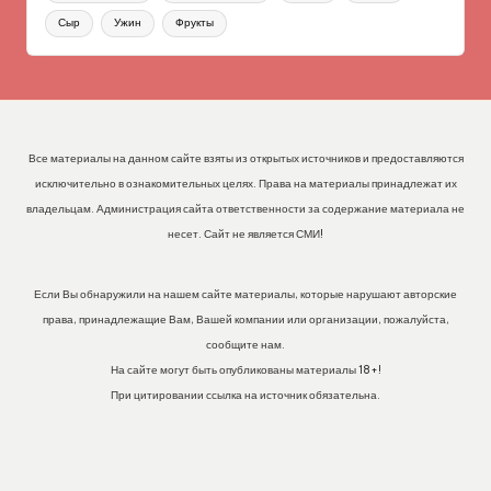
Сыр
Ужин
Фрукты
Все материалы на данном сайте взяты из открытых источников и предоставляются
исключительно в ознакомительных целях. Права на материалы принадлежат их
владельцам. Администрация сайта ответственности за содержание материала не
несет. Сайт не является СМИ!
Если Вы обнаружили на нашем сайте материалы, которые нарушают авторские
права, принадлежащие Вам, Вашей компании или организации, пожалуйста,
сообщите нам.
На сайте могут быть опубликованы материалы 18+!
При цитировании ссылка на источник обязательна.