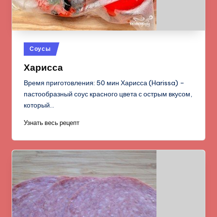
Опубликовано
Соусы
в
Харисса
Время приготовления: 50 мин Харисса (Harissa) –
пастообразный соус красного цвета с острым вкусом,
который…
Узнать весь рецепт