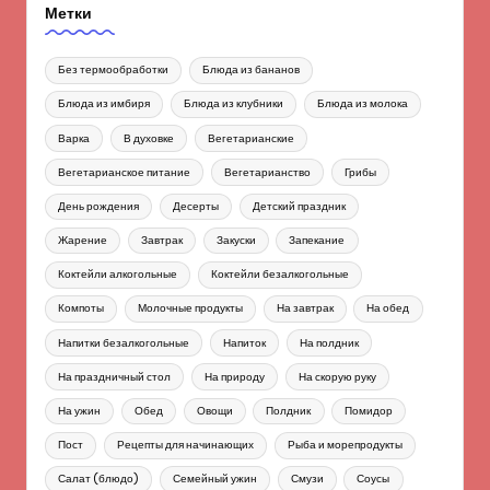
Метки
Без термообработки
Блюда из бананов
Блюда из имбиря
Блюда из клубники
Блюда из молока
Варка
В духовке
Вегетарианские
Вегетарианское питание
Вегетарианство
Грибы
День рождения
Десерты
Детский праздник
Жарение
Завтрак
Закуски
Запекание
Коктейли алкогольные
Коктейли безалкогольные
Компоты
Молочные продукты
На завтрак
На обед
Напитки безалкогольные
Напиток
На полдник
На праздничный стол
На природу
На скорую руку
На ужин
Обед
Овощи
Полдник
Помидор
Пост
Рецепты для начинающих
Рыба и морепродукты
Салат (блюдо)
Семейный ужин
Смузи
Соусы