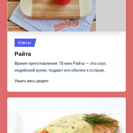
Опубликовано
Соусы
в
Райта
Время приготовления: 15 мин Райта — это соус
индийской кухни, подают его обычно к острым…
Узнать весь рецепт