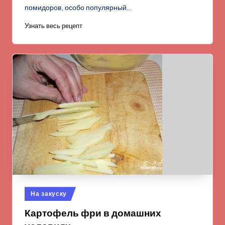
помидоров, особо популярный…
Узнать весь рецепт
Опубликовано
На закуску
в
Картофель фри в домашних