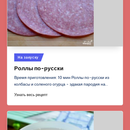
Опубликовано
На закуску
в
Роллы по-русски
Время приготовления: 10 мин Роллы по-русски из
колбасы и соленого огурца - эдакая пародия на…
Узнать весь рецепт