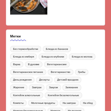
Метки
Без термообработки
Блюда из бананов
Блюда из имбиря
Блюда из клубники
Блюда из молока
Варка
В духовке
Вегетарианские
Вегетарианское питание
Вегетарианство
Грибы
День рождения
Десерты
Детский праздник
Жарение
Завтрак
Закуски
Запекание
Коктейли алкогольные
Коктейли безалкогольные
Компоты
Молочные продукты
На завтрак
На обед
Напитки безалкогольные
Напиток
На полдник