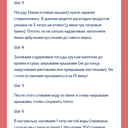
Шаг 3
Посуду (банки и новые крышки) нужно заранее
стерилизовать. В данном рецепте раскладка продуктов
указана на 3 литра заготовки (у меня три литровые
банки). Плотно, но не сильно надавливая, наполняем
банки арбузными кусочками до самого верха.
Шаг 4
Заливаем содержимое посуды крутым кипятком до
кромки и сразу закрываем крышками (не до конца
закручиваем винтовыми или прикрываем жестяными). На
столе оставляем прогреваться на 15 минут.
Шаг 5
После этого сливаем воду из банок и снова накрываем
крышками, чтобы сохранить тепло.
Шаг 6
В кастрюльку наливаем 1 литр чистой воды (примерно
столько мы слили из банок). Насыпаем 300 граммов