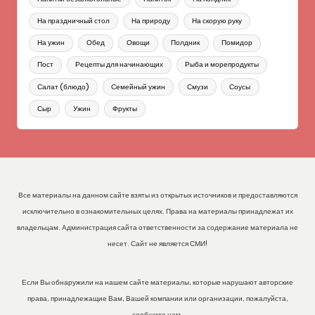
На праздничный стол
На природу
На скорую руку
На ужин
Обед
Овощи
Полдник
Помидор
Пост
Рецепты для начинающих
Рыба и морепродукты
Салат (блюдо)
Семейный ужин
Смузи
Соусы
Сыр
Ужин
Фрукты
Все материалы на данном сайте взяты из открытых источников и предоставляются
исключительно в ознакомительных целях. Права на материалы принадлежат их
владельцам. Администрация сайта ответственности за содержание материала не
несет. Сайт не является СМИ!
Если Вы обнаружили на нашем сайте материалы, которые нарушают авторские
права, принадлежащие Вам, Вашей компании или организации, пожалуйста,
сообщите нам.