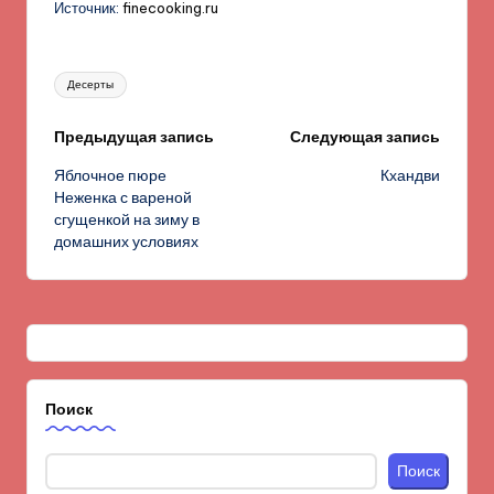
Источник:
finecooking.ru
Метки:
Десерты
Навигация
Предыдущая запись
Следующая запись
Яблочное пюре
Кхандви
записи
Неженка с вареной
сгущенкой на зиму в
домашних условиях
Поиск
Поиск