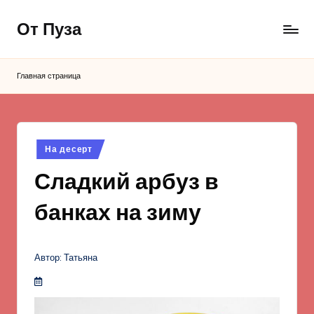
От Пуза
Перейти
к
Ну
содержимому
очень
Главная страница
вкусные
кулинарные
рецепты!
Опубликовано
На десерт
в
Сладкий арбуз в
банках на зиму
Автор: Татьяна