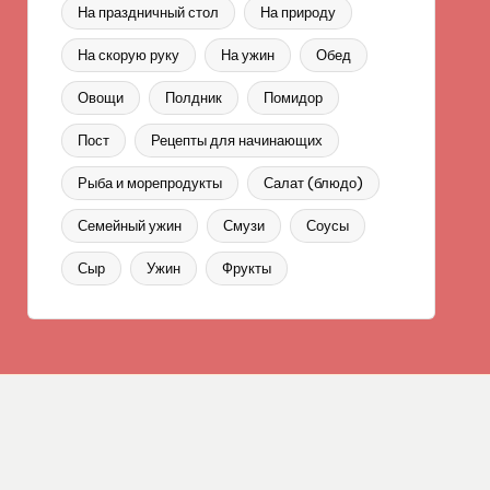
На праздничный стол
На природу
На скорую руку
На ужин
Обед
Овощи
Полдник
Помидор
Пост
Рецепты для начинающих
Рыба и морепродукты
Салат (блюдо)
Семейный ужин
Смузи
Соусы
Сыр
Ужин
Фрукты