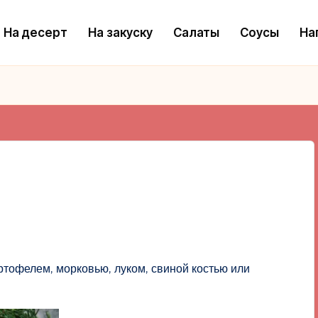
На десерт
На закуску
Салаты
Соусы
На
ртофелем, морковью, луком, свиной костью или