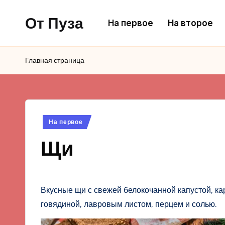
От Пуза
На первое
На второе
Перейти
к
Ну
содержимому
очень
Главная страница
вкусные
кулинарные
рецепты!
Опубликовано
На первое
в
Щи
Вкусные щи с свежей белокочанной капустой, ка
говядиной, лавровым листом, перцем и солью.