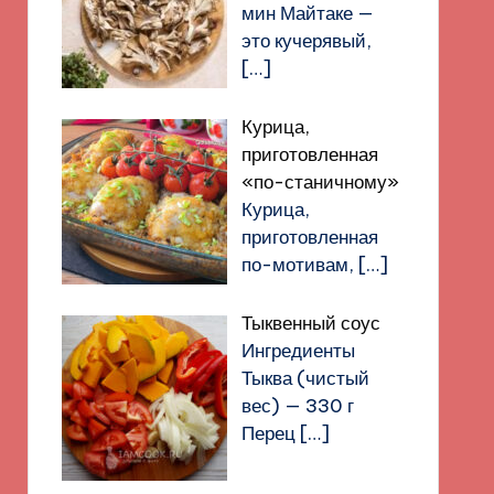
мин Майтаке —
это кучерявый,
[…]
Курица,
приготовленная
«по-станичному»
Курица,
приготовленная
по-мотивам,
[…]
Тыквенный соус
Ингредиенты
Тыква (чистый
вес) — 330 г
Перец
[…]