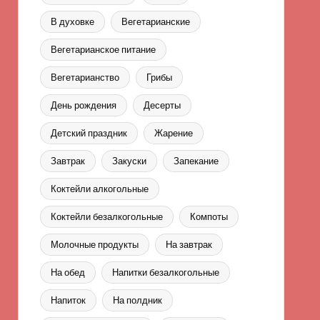
В духовке
Вегетарианские
Вегетарианское питание
Вегетарианство
Грибы
День рождения
Десерты
Детский праздник
Жарение
Завтрак
Закуски
Запекание
Коктейли алкогольные
Коктейли безалкогольные
Компоты
Молочные продукты
На завтрак
На обед
Напитки безалкогольные
Напиток
На полдник