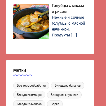
Голубцы с мясом
и рисом
Нежные и сочные
голубцы с мясной
начинкой.
Продукты
[…]
Метки
Без термообработки
Блюда из бананов
Блюда из имбиря
Блюда из клубники
Блюда из молока
Варка