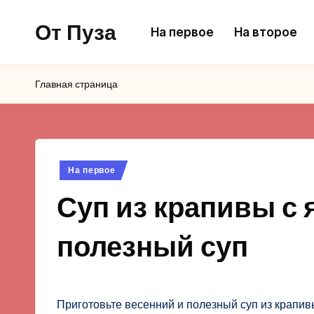
От Пуза
На первое
На второе
Перейти
к
Ну
содержимому
очень
Главная страница
вкусные
кулинарные
рецепты!
Опубликовано
На первое
в
Суп из крапивы с 
полезный суп
Приготовьте весенний и полезный суп из крапивы