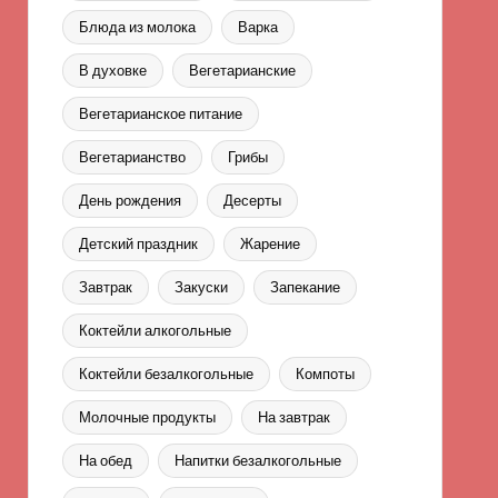
Блюда из молока
Варка
В духовке
Вегетарианские
Вегетарианское питание
Вегетарианство
Грибы
День рождения
Десерты
Детский праздник
Жарение
Завтрак
Закуски
Запекание
Коктейли алкогольные
Коктейли безалкогольные
Компоты
Молочные продукты
На завтрак
На обед
Напитки безалкогольные