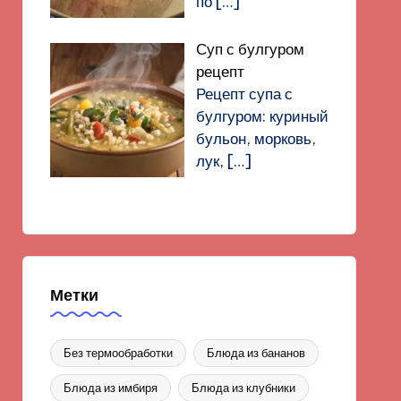
по
[…]
Суп с булгуром
рецепт
Рецепт супа с
булгуром: куриный
бульон, морковь,
лук,
[…]
Метки
Без термообработки
Блюда из бананов
Блюда из имбиря
Блюда из клубники