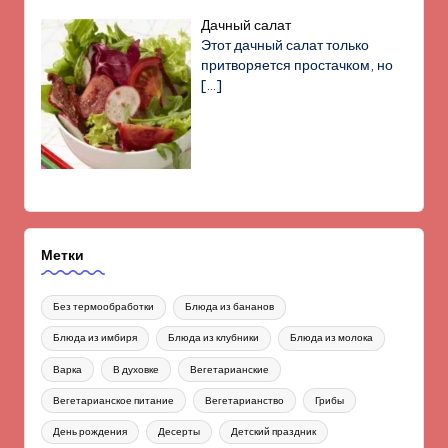
Дачный салат
Этот дачный салат только
притворяется простачком, но
[…]
Метки
Без термообработки
Блюда из бананов
Блюда из имбиря
Блюда из клубники
Блюда из молока
Варка
В духовке
Вегетарианские
Вегетарианское питание
Вегетарианство
Грибы
День рождения
Десерты
Детский праздник