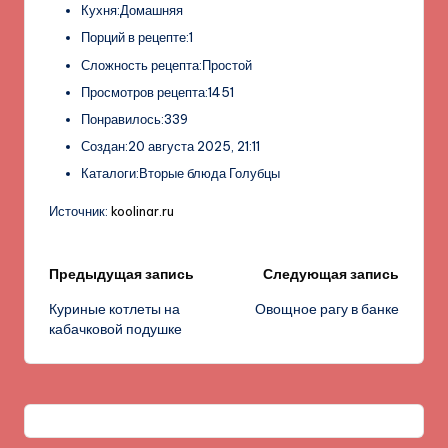
Кухня:Домашняя
Порций в рецепте:1
Сложность рецепта:Простой
Просмотров рецепта:1451
Понравилось:339
Создан:20 августа 2025, 21:11
Каталоги:Вторые блюда Голубцы
Источник:
koolinar.ru
Навигация
Предыдущая запись
Следующая запись
Куриные котлеты на
Овощное рагу в банке
записи
кабачковой подушке