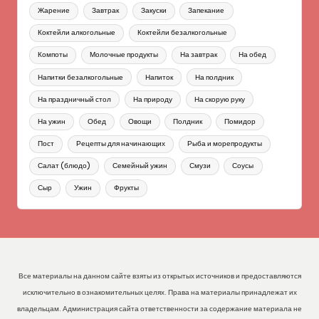
Жарение
Завтрак
Закуски
Запекание
Коктейли алкогольные
Коктейли безалкогольные
Компоты
Молочные продукты
На завтрак
На обед
Напитки безалкогольные
Напиток
На полдник
На праздничный стол
На природу
На скорую руку
На ужин
Обед
Овощи
Полдник
Помидор
Пост
Рецепты для начинающих
Рыба и морепродукты
Салат (блюдо)
Семейный ужин
Смузи
Соусы
Сыр
Ужин
Фрукты
Все материалы на данном сайте взяты из открытых источников и предоставляются
исключительно в ознакомительных целях. Права на материалы принадлежат их
владельцам. Администрация сайта ответственности за содержание материала не