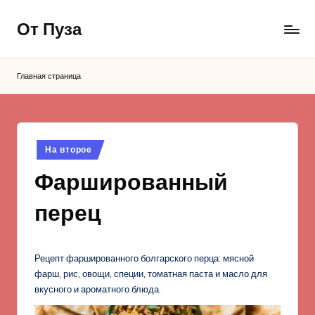
От Пуза
Перейти
к
Ну
содержимому
очень
Главная страница
вкусные
кулинарные
рецепты!
Опубликовано
На второе
в
Фаршированный
перец
Рецепт фаршированного болгарского перца: мясной
фарш, рис, овощи, специи, томатная паста и масло для
вкусного и ароматного блюда.