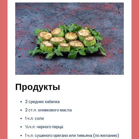
Продукты
2 средних кабачка
2 ст.л. оливкового масла
1 ч.л. соли
½ ч.л. черного перца
1 ч.л. сушеного орегано или тимьяна (по желанию)