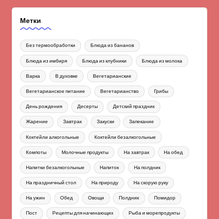
Метки
Без термообработки
Блюда из бананов
Блюда из имбиря
Блюда из клубники
Блюда из молока
Варка
В духовке
Вегетарианские
Вегетарианское питание
Вегетарианство
Грибы
День рождения
Десерты
Детский праздник
Жарение
Завтрак
Закуски
Запекание
Коктейли алкогольные
Коктейли безалкогольные
Компоты
Молочные продукты
На завтрак
На обед
Напитки безалкогольные
Напиток
На полдник
На праздничный стол
На природу
На скорую руку
На ужин
Обед
Овощи
Полдник
Помидор
Пост
Рецепты для начинающих
Рыба и морепродукты