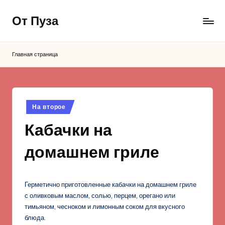
От Пуза
Перейти
к
Ну
содержимому
очень
Главная страница
вкусные
кулинарные
рецепты!
Опубликовано
На второе
в
Кабачки на
домашнем гриле
Герметично приготовленные кабачки на домашнем гриле
с оливковым маслом, солью, перцем, орегано или
тимьяном, чесноком и лимонным соком для вкусного
блюда.