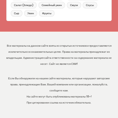
Салат (блюдо)
Семейный ужин
Смузи
Соусы
Сыр
Ужин
Фрукты
Все материалы на данном сайте взяты из открытых источников и предоставляются
исключительно в ознакомительных целях. Права на материалы принадлежат их
владельцам. Администрация сайта ответственности за содержание материала не
несет. Сайт не является СМИ!
Если Вы обнаружили на нашем сайте материалы, которые нарушают авторские
права, принадлежащие Вам, Вашей компании или организации, пожалуйста,
сообщите нам.
На сайте могут быть опубликованы материалы 18+!
При цитировании ссылка на источник обязательна.