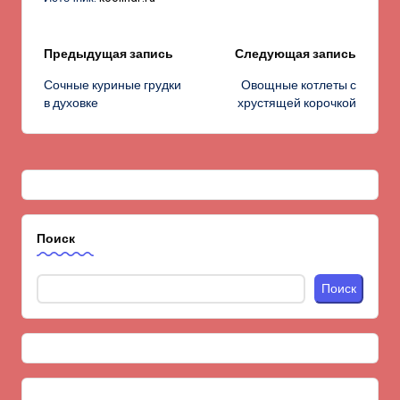
Навигация
Предыдущая запись
Следующая запись
Сочные куриные грудки
Овощные котлеты с
записи
в духовке
хрустящей корочкой
Поиск
Поиск