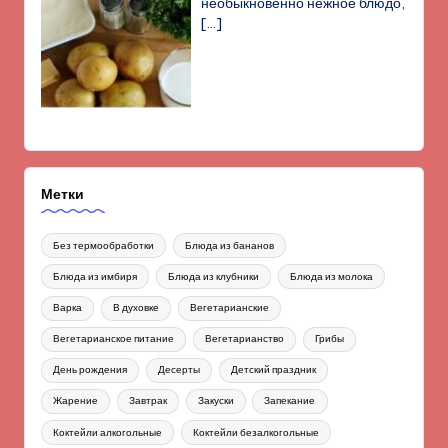
необыкновенно нежное блюдо,
[…]
Метки
Без термообработки
Блюда из бананов
Блюда из имбиря
Блюда из клубники
Блюда из молока
Варка
В духовке
Вегетарианские
Вегетарианское питание
Вегетарианство
Грибы
День рождения
Десерты
Детский праздник
Жарение
Завтрак
Закуски
Запекание
Коктейли алкогольные
Коктейли безалкогольные