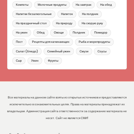
Компоты
Молочные продукты
На завтрак
На обед
Напитки безалкогольные
Напиток
На полдник
На праздничный стол
На природу
На скорую руку
На ужин
Обед
Овощи
Полдник
Помидор
Пост
Рецепты для начинающих
Рыба и морепродукты
Салат (блюдо)
Семейный ужин
Смузи
Соусы
Сыр
Ужин
Фрукты
Все материалы на данном сайте взяты из открытых источников и предоставляются
исключительно в ознакомительных целях. Права на материалы принадлежат их
владельцам. Администрация сайта ответственности за содержание материала не
несет. Сайт не является СМИ!