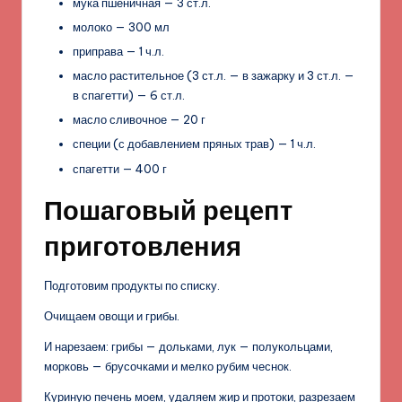
мука пшеничная — 3 ст.л.
молоко — 300 мл
приправа — 1 ч.л.
масло растительное (3 ст.л. — в зажарку и 3 ст.л. —
в спагетти) — 6 ст.л.
масло сливочное — 20 г
специи (с добавлением пряных трав) — 1 ч.л.
спагетти — 400 г
Пошаговый рецепт
приготовления
Подготовим продукты по списку.
Очищаем овощи и грибы.
И нарезаем: грибы — дольками, лук — полукольцами,
морковь — брусочками и мелко рубим чеснок.
Куриную печень моем, удаляем жир и протоки, разрезаем