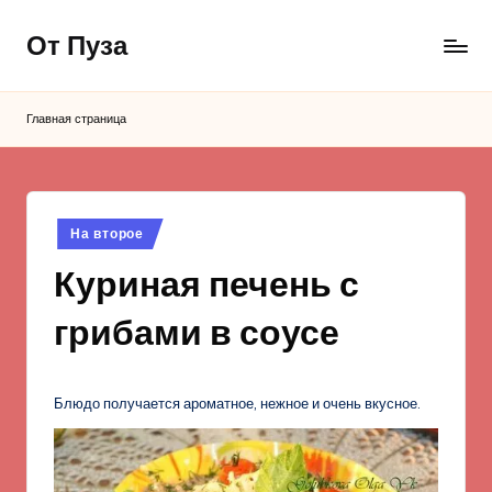
От Пуза
Перейти
к
Ну
содержимому
очень
Главная страница
вкусные
кулинарные
рецепты!
Опубликовано
На второе
в
Куриная печень с
грибами в соусе
Блюдо получается ароматное, нежное и очень вкусное.