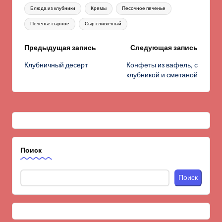
Метки:
Блюда из клубники
Кремы
Песочное печенье
Печенье сырное
Сыр сливочный
Навигация
Предыдущая запись
Следующая запись
Клубничный десерт
Конфеты из вафель, с
записи
клубникой и сметаной
Поиск
Поиск