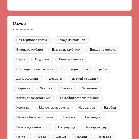
Метки
Без термообработки
Блюда из бананов
Блюда из имбиря
Блюда из клубники
Блюда из молока
Варка
В духовке
Вегетарианские
Вегетарианское питание
Вегетарианство
Грибы
День рождения
Десерты
Детский праздник
Жарение
Завтрак
Закуски
Запекание
Коктейли алкогольные
Коктейли безалкогольные
Компоты
Молочные продукты
На завтрак
На обед
Напитки безалкогольные
Напиток
На полдник
На праздничный стол
На природу
На скорую руку
На ужин
Обед
Овощи
Полдник
Помидор