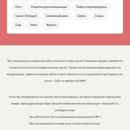
Пост
Рецепты для начинающих
Рыба и морепродукты
Салат (блюдо)
Семейный ужин
Смузи
Соусы
Сыр
Ужин
Фрукты
Все материалы на данном сайте взяты из открытых источников и предоставляются
исключительно в ознакомительных целях. Права на материалы принадлежат их
владельцам. Администрация сайта ответственности за содержание материала не
несет. Сайт не является СМИ!
Если Вы обнаружили на нашем сайте материалы, которые нарушают авторские
права, принадлежащие Вам, Вашей компании или организации, пожалуйста,
сообщите нам.
На сайте могут быть опубликованы материалы 18+!
При цитировании ссылка на источник обязательна.