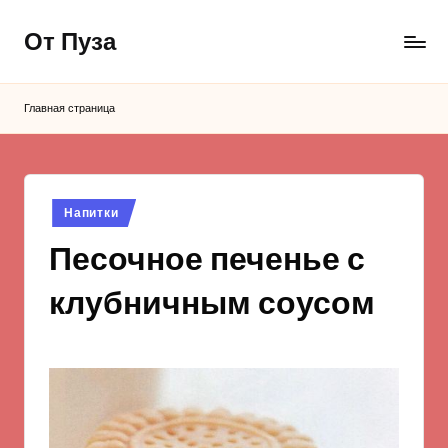
От Пуза
Перейти
к
Ну
содержимому
очень
Главная страница
вкусные
кулинарные
рецепты!
Опубликовано
Напитки
в
Песочное печенье с
клубничным соусом