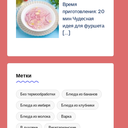
Время
приготовления: 20
мин Чудесная
идея для фуршета
[…]
Метки
Без термообработки
Блюда из бананов
Блюда из имбиря
Блюда из клубники
Блюда из молока
Варка
В духовке
Вегетарианские