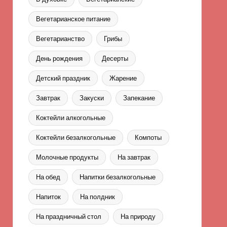
Вегетарианское питание
Вегетарианство
Грибы
День рождения
Десерты
Детский праздник
Жарение
Завтрак
Закуски
Запекание
Коктейли алкогольные
Коктейли безалкогольные
Компоты
Молочные продукты
На завтрак
На обед
Напитки безалкогольные
Напиток
На полдник
На праздничный стол
На природу