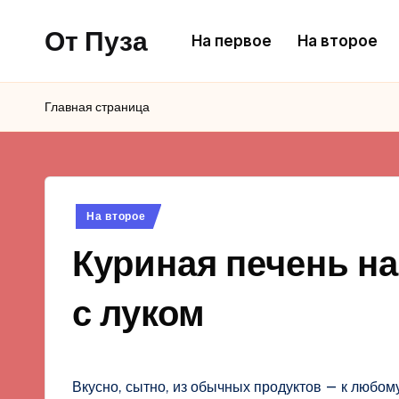
От Пуза
На первое
На второе
Перейти
к
Ну
содержимому
очень
Главная страница
вкусные
кулинарные
рецепты!
Опубликовано
На второе
в
Куриная печень н
с луком
Вкусно, сытно, из обычных продуктов — к любому