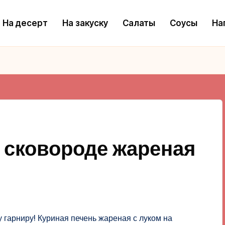
На десерт
На закуску
Салаты
Соусы
На
а сковороде жареная
 гарниру! Куриная печень жареная с луком на