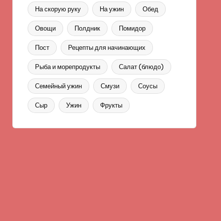
На скорую руку
На ужин
Обед
Овощи
Полдник
Помидор
Пост
Рецепты для начинающих
Рыба и морепродукты
Салат (блюдо)
Семейный ужин
Смузи
Соусы
Сыр
Ужин
Фрукты