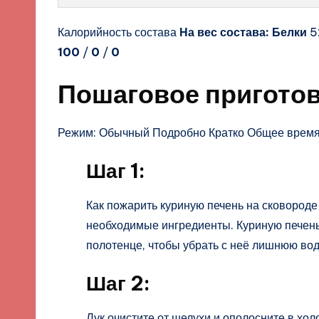
Калорийность состава
На вес состава:
Белки
5
100
/
0
/
0
Пошаговое пригото
Режим: Обычный Подробно Кратко Общее время
Шаг 1:
Как пожарить куриную печень на сковороде
необходимые ингредиенты. Куриную печень
полотенце, чтобы убрать с неё лишнюю вод
Шаг 2:
Лук очистите от шелухи и ополосните в хо