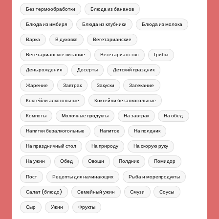
Без термообработки
Блюда из бананов
Блюда из имбиря
Блюда из клубники
Блюда из молока
Варка
В духовке
Вегетарианские
Вегетарианское питание
Вегетарианство
Грибы
День рождения
Десерты
Детский праздник
Жарение
Завтрак
Закуски
Запекание
Коктейли алкогольные
Коктейли безалкогольные
Компоты
Молочные продукты
На завтрак
На обед
Напитки безалкогольные
Напиток
На полдник
На праздничный стол
На природу
На скорую руку
На ужин
Обед
Овощи
Полдник
Помидор
Пост
Рецепты для начинающих
Рыба и морепродукты
Салат (блюдо)
Семейный ужин
Смузи
Соусы
Сыр
Ужин
Фрукты