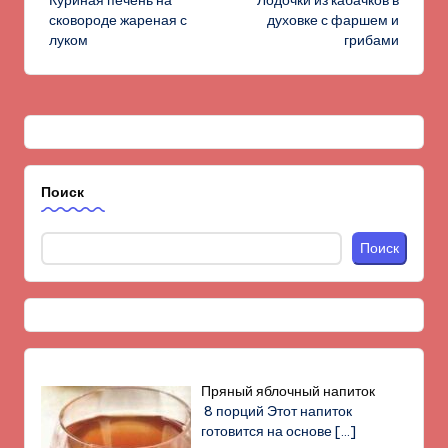
Куриная печень на
Лодочки из кабачков в
записи
сковороде жареная с
духовке с фаршем и
луком
грибами
Поиск
Поиск
Пряный яблочный напиток
8 порций Этот напиток
готовится на основе
[…]