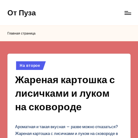
От Пуза
Перейти
к
Ну
содержимому
очень
Главная страница
вкусные
кулинарные
рецепты!
Опубликовано
На второе
в
Жареная картошка с
лисичками и луком
на сковороде
Ароматная и такая вкусная — разве можно отказаться?
Жареная картошка с лисичками и луком на сковороде в