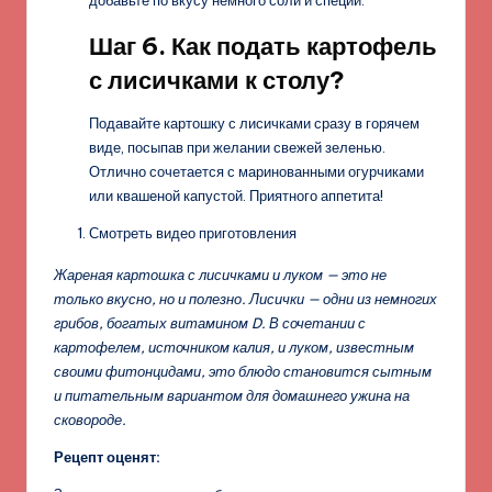
добавьте по вкусу немного соли и специи.
Шаг 6. Как подать картофель
с лисичками к столу?
Подавайте картошку с лисичками сразу в горячем
виде, посыпав при желании свежей зеленью.
Отлично сочетается с маринованными огурчиками
или квашеной капустой. Приятного аппетита!
Смотреть видео приготовления
Жареная картошка с лисичками и луком — это не
только вкусно, но и полезно. Лисички — одни из немногих
грибов, богатых витамином D. В сочетании с
картофелем, источником калия, и луком, известным
своими фитонцидами, это блюдо становится сытным
и питательным вариантом для домашнего ужина на
сковороде.
Рецепт оценят: