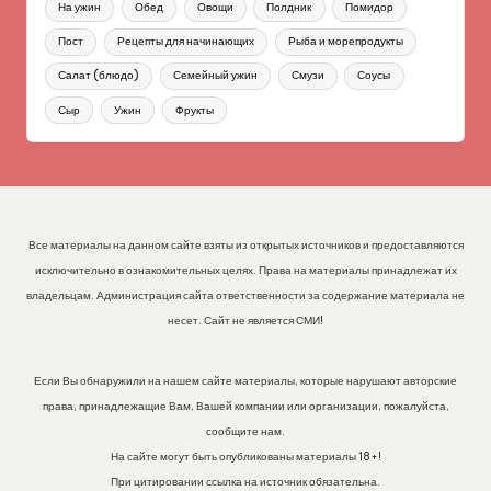
На ужин
Обед
Овощи
Полдник
Помидор
Пост
Рецепты для начинающих
Рыба и морепродукты
Салат (блюдо)
Семейный ужин
Смузи
Соусы
Сыр
Ужин
Фрукты
Все материалы на данном сайте взяты из открытых источников и предоставляются
исключительно в ознакомительных целях. Права на материалы принадлежат их
владельцам. Администрация сайта ответственности за содержание материала не
несет. Сайт не является СМИ!
Если Вы обнаружили на нашем сайте материалы, которые нарушают авторские
права, принадлежащие Вам, Вашей компании или организации, пожалуйста,
сообщите нам.
На сайте могут быть опубликованы материалы 18+!
При цитировании ссылка на источник обязательна.