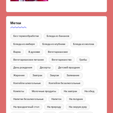
Метки
Без термообработки
Блюда из бананов
Блюда из имбиря
Блюда из клубники
Блюда из молока
Варка
В духовке
Вегетарианские
Вегетарианское питание
Вегетарианство
Грибы
День рождения
Десерты
Детский праздник
Жарение
Завтрак
Закуски
Запекание
Коктейли алкогольные
Коктейли безалкогольные
Компоты
Молочные продукты
На завтрак
На обед
Напитки безалкогольные
Напиток
На полдник
На праздничный стол
На природу
На скорую руку