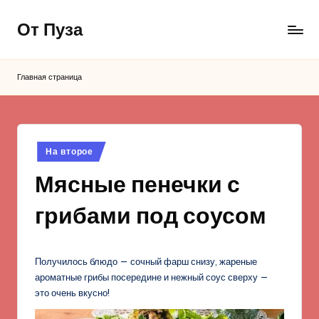
От Пуза
Перейти
к
Ну
содержимому
очень
Главная страница
вкусные
кулинарные
рецепты!
Опубликовано
На второе
в
Мясные пенечки с
грибами под соусом
Получилось блюдо — сочный фарш снизу, жареные
ароматные грибы посередине и нежный соус сверху —
это очень вкусно!