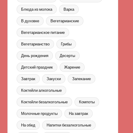
Блюда из молока
Варка
В духовке
Вегетарианские
Вегетарианское питание
Вегетарианство
Грибы
День рождения
Десерты
Детский праздник
Жарение
Завтрак
Закуски
Запекание
Коктейли алкогольные
Коктейли безалкогольные
Компоты
Молочные продукты
На завтрак
На обед
Напитки безалкогольные