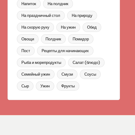
Напиток
На полдник
На праздничный стол
На природу
На скорую руку
На ужин
Обед
Овощи
Полдник
Помидор
Пост
Рецепты для начинающих
Рыба и морепродукты
Салат (блюдо)
Семейный ужин
Смузи
Соусы
Сыр
Ужин
Фрукты