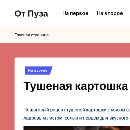
От Пуза
На первое
На второе
Перейти
к
Ну
содержимому
очень
Главная страница
вкусные
кулинарные
рецепты!
Опубликовано
На второе
в
Тушеная картошка
Пошаговый рецепт тушеной картошки с мясом (с
лавровым листом, солью и перцем для вкусного 