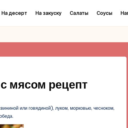
На десерт
На закуску
Салаты
Соусы
На
 с мясом рецепт
вининой или говядиной), луком, морковью, чесноком,
обеда.