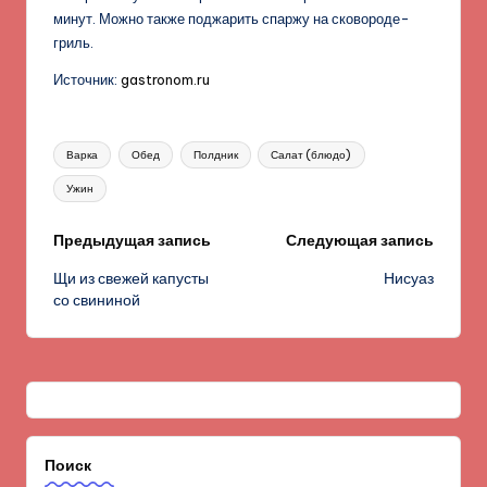
минут. Можно также поджарить спаржу на сковороде-
гриль.
Источник:
gastronom.ru
Метки:
Варка
Обед
Полдник
Салат (блюдо)
Ужин
Навигация
Предыдущая запись
Следующая запись
Щи из свежей капусты
Нисуаз
записи
со свининой
Поиск