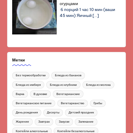
огурцами
6 порций 1 час 10 мин (ваши
45 мин) Яичный
[…]
Метки
Без термообработки
Блюда из бананов
Блюда из имбиря
Блюда из клубники
Блюда из молока
Варка
В духовке
Вегетарианские
Вегетарианское питание
Вегетарианство
Грибы
День рождения
Десерты
Детский праздник
Жарение
Завтрак
Закуски
Запекание
Коктейли алкогольные
Коктейли безалкогольные