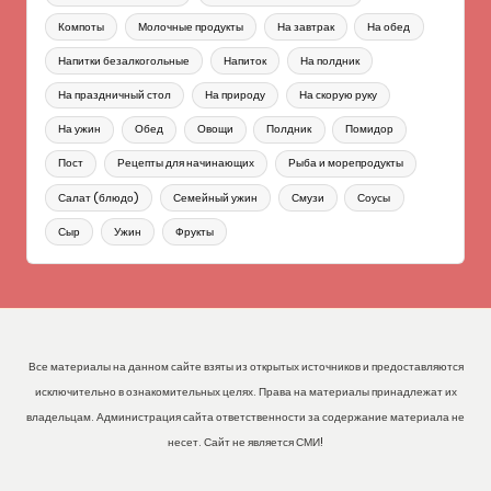
Компоты
Молочные продукты
На завтрак
На обед
Напитки безалкогольные
Напиток
На полдник
На праздничный стол
На природу
На скорую руку
На ужин
Обед
Овощи
Полдник
Помидор
Пост
Рецепты для начинающих
Рыба и морепродукты
Салат (блюдо)
Семейный ужин
Смузи
Соусы
Сыр
Ужин
Фрукты
Все материалы на данном сайте взяты из открытых источников и предоставляются
исключительно в ознакомительных целях. Права на материалы принадлежат их
владельцам. Администрация сайта ответственности за содержание материала не
несет. Сайт не является СМИ!