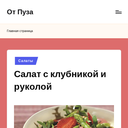
От Пуза
Перейти
к
Ну
содержимому
очень
Главная страница
вкусные
кулинарные
рецепты!
Опубликовано
Салаты
в
Салат с клубникой и
руколой