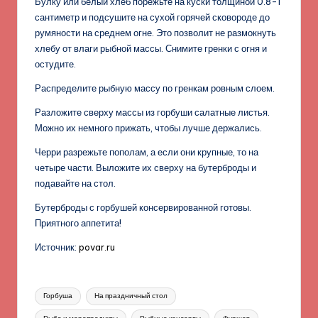
Булку или белый хлеб порежьте на куски толщиной 0.8-1
сантиметр и подсушите на сухой горячей сковороде до
румяности на среднем огне. Это позволит не размокнуть
хлебу от влаги рыбной массы. Снимите гренки с огня и
остудите.
Распределите рыбную массу по гренкам ровным слоем.
Разложите сверху массы из горбуши салатные листья.
Можно их немного прижать, чтобы лучше держались.
Черри разрежьте пополам, а если они крупные, то на
четыре части. Выложите их сверху на бутерброды и
подавайте на стол.
Бутерброды с горбушей консервированной готовы.
Приятного аппетита!
Источник:
povar.ru
Метки:
Горбуша
На праздничный стол