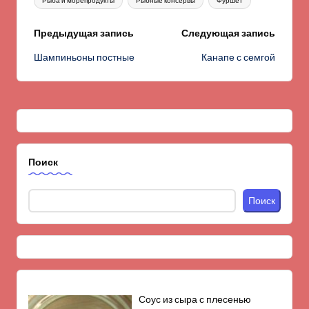
Рыба и морепродукты
Рыбные консервы
Фуршет
Навигация
Предыдущая запись
Следующая запись
Шампиньоны постные
Канапе с семгой
записи
Поиск
Поиск
Соус из сыра с плесенью