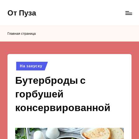
От Пуза
Перейти
к
Ну
содержимому
очень
Главная страница
вкусные
кулинарные
рецепты!
Опубликовано
На закуску
в
Бутерброды с
горбушей
консервированной