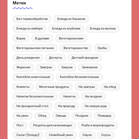
Метки
Без термообработки
Блюда из бананов
Блюда из имбиря
Блюда из клубники
Блюда из молока
Варка
В духовке
Вегетарианские
Вегетарианское питание
Вегетарианство
Грибы
День рождения
Десерты
Детский праздник
Жарение
Завтрак
Закуски
Запекание
Коктейли алкогольные
Коктейли безалкогольные
Компоты
Молочные продукты
На завтрак
На обед
Напитки безалкогольные
Напиток
На полдник
На праздничный стол
На природу
На скорую руку
На ужин
Обед
Овощи
Полдник
Помидор
Пост
Рецепты для начинающих
Рыба и морепродукты
Салат (блюдо)
Семейный ужин
Смузи
Соусы