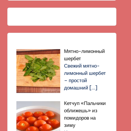
Мятно-лимонный
шербет
Свежий мятно-
лимонный шербет
– простой
домашний
[…]
Кетчуп «Пальчики
оближешь» из
помидоров на
зиму