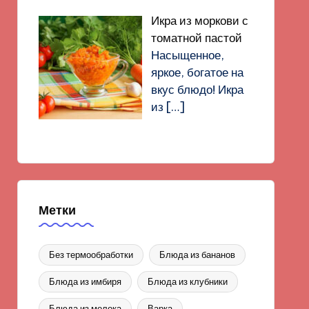
Икра из моркови с
томатной пастой
Насыщенное,
яркое, богатое на
вкус блюдо! Икра
из
[…]
Метки
Без термообработки
Блюда из бананов
Блюда из имбиря
Блюда из клубники
Блюда из молока
Варка