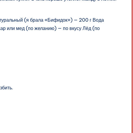
атуральный (я брала «Бифидок») — 200 г Вода
ар или мед (по желанию) — по вкусу Лёд (по
збить.