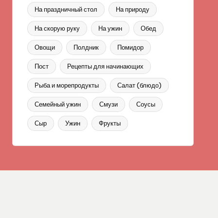
На праздничный стол
На природу
На скорую руку
На ужин
Обед
Овощи
Полдник
Помидор
Пост
Рецепты для начинающих
Рыба и морепродукты
Салат (блюдо)
Семейный ужин
Смузи
Соусы
Сыр
Ужин
Фрукты