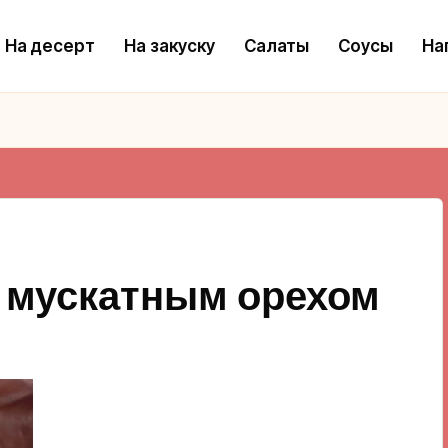
На десерт
На закуску
Салаты
Соусы
На
и мускатным орехом