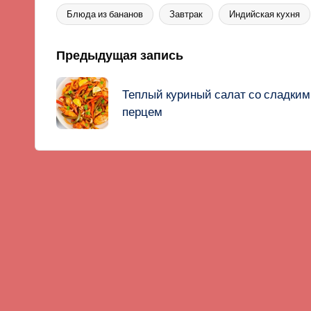
Блюда из бананов
Завтрак
Индийская кухня
Метки:
Навигация
Предыдущая запись
записи
Теплый куриный салат со сладким
перцем