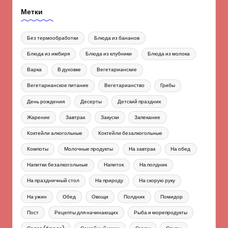
Метки
Без термообработки
Блюда из бананов
Блюда из имбиря
Блюда из клубники
Блюда из молока
Варка
В духовке
Вегетарианские
Вегетарианское питание
Вегетарианство
Грибы
День рождения
Десерты
Детский праздник
Жарение
Завтрак
Закуски
Запекание
Коктейли алкогольные
Коктейли безалкогольные
Компоты
Молочные продукты
На завтрак
На обед
Напитки безалкогольные
Напиток
На полдник
На праздничный стол
На природу
На скорую руку
На ужин
Обед
Овощи
Полдник
Помидор
Пост
Рецепты для начинающих
Рыба и морепродукты