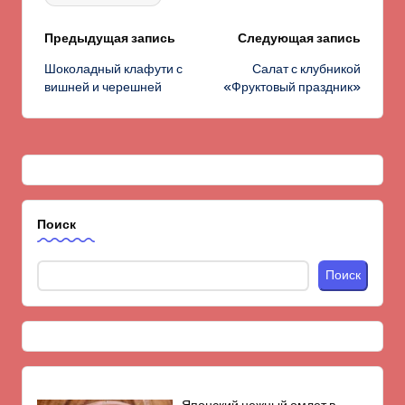
Навигация
Предыдущая запись
Следующая запись
Шоколадный клафути с
Салат с клубникой
записи
вишней и черешней
«Фруктовый праздник»
Поиск
Поиск
Японский нежный омлет в