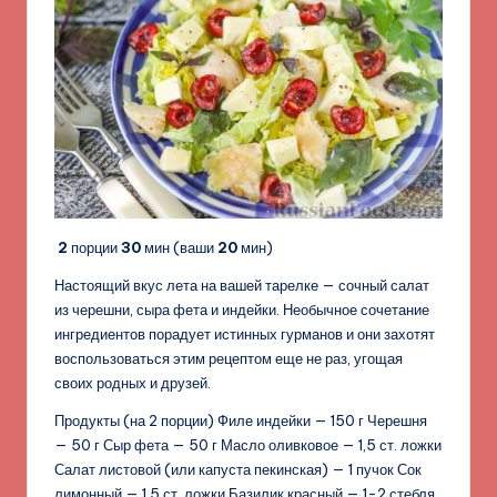
2
порции
30
мин (ваши
20
мин)
Настоящий вкус лета на вашей тарелке — сочный салат
из черешни, сыра фета и индейки. Необычное сочетание
ингредиентов порадует истинных гурманов и они захотят
воспользоваться этим рецептом еще не раз, угощая
своих родных и друзей.
Продукты (на 2 порции) Филе индейки — 150 г Черешня
— 50 г Сыр фета — 50 г Масло оливковое — 1,5 ст. ложки
Салат листовой (или капуста пекинская) — 1 пучок Сок
лимонный — 1,5 ст. ложки Базилик красный — 1-2 стебля