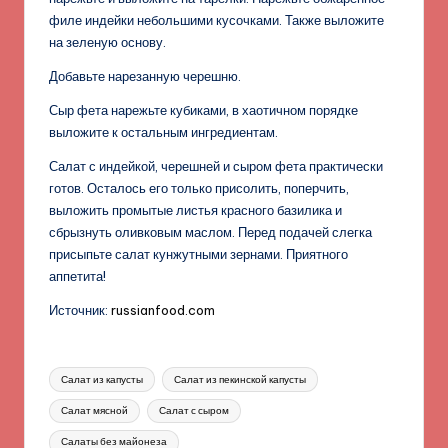
филе индейки небольшими кусочками. Также выложите
на зеленую основу.
Добавьте нарезанную черешню.
Сыр фета нарежьте кубиками, в хаотичном порядке
выложите к остальным ингредиентам.
Салат с индейкой, черешней и сыром фета практически
готов. Осталось его только присолить, поперчить,
выложить промытые листья красного базилика и
сбрызнуть оливковым маслом. Перед подачей слегка
присыпьте салат кунжутными зернами. Приятного
аппетита!
Источник:
russianfood.com
Метки:
Салат из капусты
Салат из пекинской капусты
Салат мясной
Салат с сыром
Салаты без майонеза