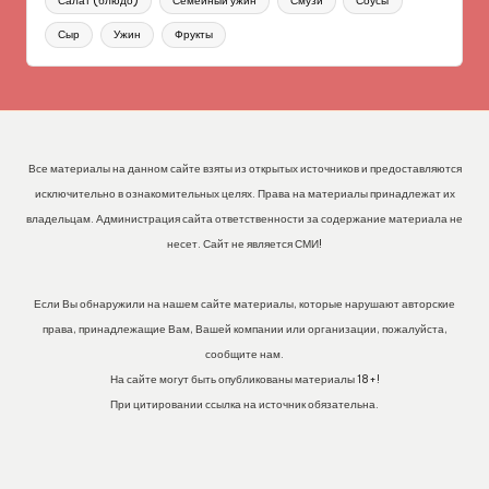
Салат (блюдо)
Семейный ужин
Смузи
Соусы
Сыр
Ужин
Фрукты
Все материалы на данном сайте взяты из открытых источников и предоставляются
исключительно в ознакомительных целях. Права на материалы принадлежат их
владельцам. Администрация сайта ответственности за содержание материала не
несет. Сайт не является СМИ!
Если Вы обнаружили на нашем сайте материалы, которые нарушают авторские
права, принадлежащие Вам, Вашей компании или организации, пожалуйста,
сообщите нам.
На сайте могут быть опубликованы материалы 18+!
При цитировании ссылка на источник обязательна.