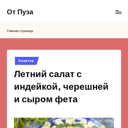
От Пуза
Перейти
к
Ну
содержимому
очень
Главная страница
вкусные
кулинарные
рецепты!
Опубликовано
Напитки
в
Летний салат с
индейкой, черешней
и сыром фета