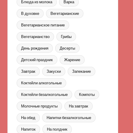
Блюда из молока
Варка
В духовке
Вегетарианские
Вегетарианское питание
Вегетарианство
Грибы
День рождения
Десерты
Детский праздник
Жарение
Завтрак
Закуски
Запекание
Коктейли алкогольные
Коктейли безалкогольные
Компоты
Молочные продукты
На завтрак
На обед
Напитки безалкогольные
Напиток
На полдник