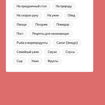
На праздничный стол
На природу
На скорую руку
На ужин
Обед
Овощи
Полдник
Помидор
Пост
Рецепты для начинающих
Рыба и морепродукты
Салат (блюдо)
Семейный ужин
Смузи
Соусы
Сыр
Ужин
Фрукты