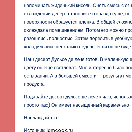
напоминать жиденький кисель. Снять смесь с ог
охлаждении десерт становится гораздо гуще, но 
поверхности образуется пленка. В общей сложно
охлаждала помешиванием. Потом его можно про
разошлись полностью. Затем перелить в удобную
холодильнике несколько недель, если он не буде
Наш десерт Дульсе де лече готов. В маленькую е
цвету он еще светловат. Мне интересно было посм
остывании. А в большей емкости — результат мо
продукта.
Подавайте десерт дульсе де лече к чаю, исполь
просто так:) Он имеет насыщенный карамельно-
Наслаждайтесь!
Источник:
iamcook.ru