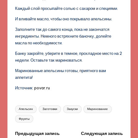
Каждый слой просыпайте солью с сахаром и специями.
И вливайте масло, чтобы оно покрывало апельсины.
Заполните так до самого конца, пока не закончатся
ингредиенты. Немного встряхните баночку, долейте
масла по необходимости.
Банку закройте, уберите в темное, прохладное место на 2
недели. Оставьте так мариноваться.
Маринованные апельсины готовы, приятного вам
аппетита!
Источник:
povar.ru
Метки:
Апельсин
Заготовки
Закуски
Маринование
Фрукты
Навигация
Предыдущая запись
Следующая запись