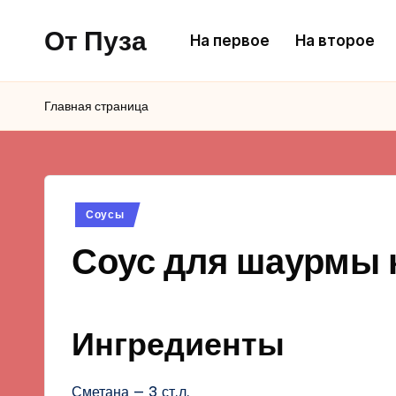
От Пуза
На первое
На второе
Перейти
к
Ну
содержимому
очень
Главная страница
вкусные
кулинарные
рецепты!
Опубликовано
Соусы
в
Соус для шаурмы к
Ингредиенты
Сметана — 3 ст.л.