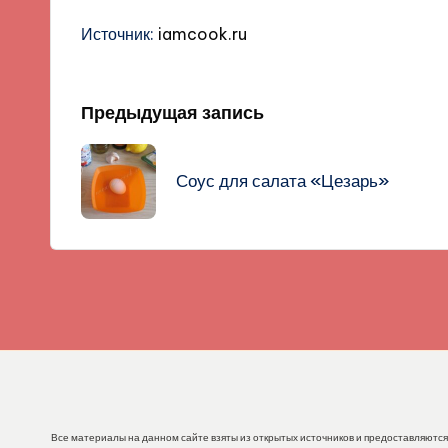
Источник:
iamcook.ru
Навигация
Предыдущая запись
записи
Соус для салата «Цезарь»
Все материалы на данном сайте взяты из открытых источников и предоставляются