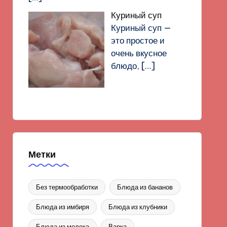
Куриный суп
Куриный суп —
это простое и
очень вкусное
блюдо,
[…]
Метки
Без термообработки
Блюда из бананов
Блюда из имбиря
Блюда из клубники
Блюда из молока
Варка