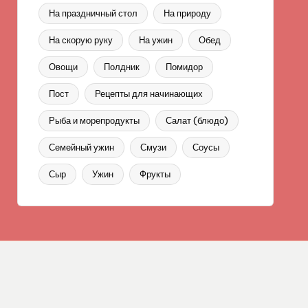
На праздничный стол
На природу
На скорую руку
На ужин
Обед
Овощи
Полдник
Помидор
Пост
Рецепты для начинающих
Рыба и морепродукты
Салат (блюдо)
Семейный ужин
Смузи
Соусы
Сыр
Ужин
Фрукты