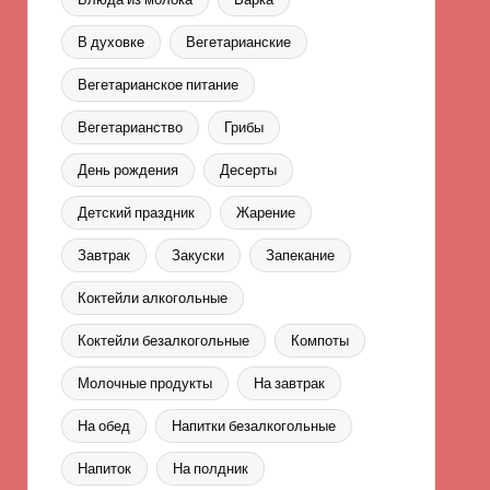
В духовке
Вегетарианские
Вегетарианское питание
Вегетарианство
Грибы
День рождения
Десерты
Детский праздник
Жарение
Завтрак
Закуски
Запекание
Коктейли алкогольные
Коктейли безалкогольные
Компоты
Молочные продукты
На завтрак
На обед
Напитки безалкогольные
Напиток
На полдник