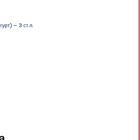
урт) — 3 ст.л.
а