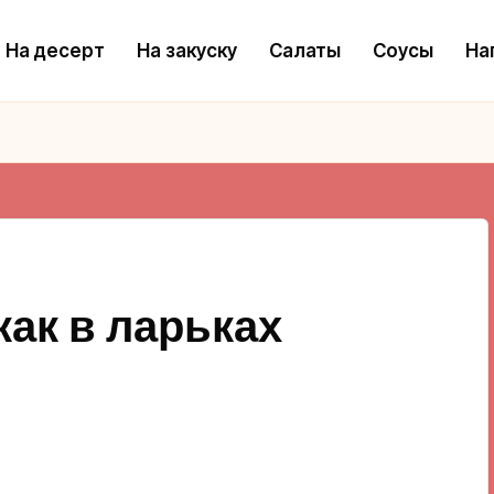
На десерт
На закуску
Салаты
Соусы
На
ак в ларьках