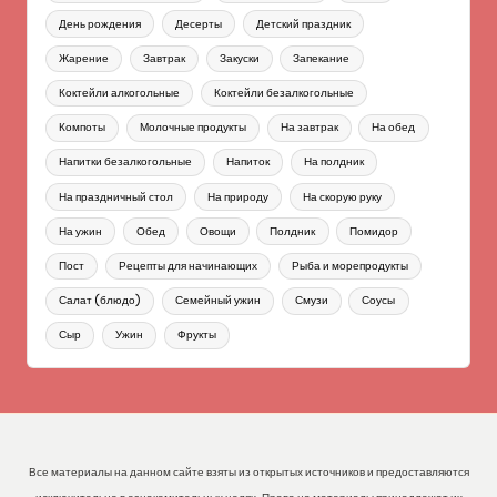
День рождения
Десерты
Детский праздник
Жарение
Завтрак
Закуски
Запекание
Коктейли алкогольные
Коктейли безалкогольные
Компоты
Молочные продукты
На завтрак
На обед
Напитки безалкогольные
Напиток
На полдник
На праздничный стол
На природу
На скорую руку
На ужин
Обед
Овощи
Полдник
Помидор
Пост
Рецепты для начинающих
Рыба и морепродукты
Салат (блюдо)
Семейный ужин
Смузи
Соусы
Сыр
Ужин
Фрукты
Все материалы на данном сайте взяты из открытых источников и предоставляются