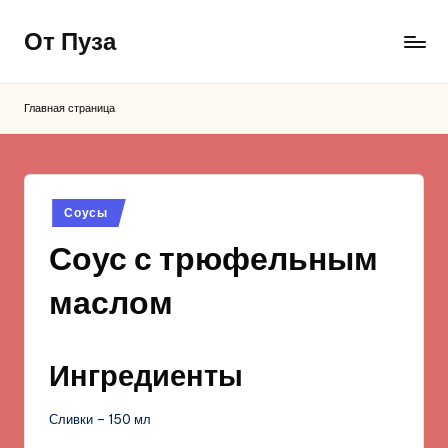
От Пуза
Перейти
к
Ну
содержимому
очень
Главная страница
вкусные
кулинарные
рецепты!
Опубликовано
Соусы
в
Соус с трюфельным
маслом
Ингредиенты
Сливки – 150 мл