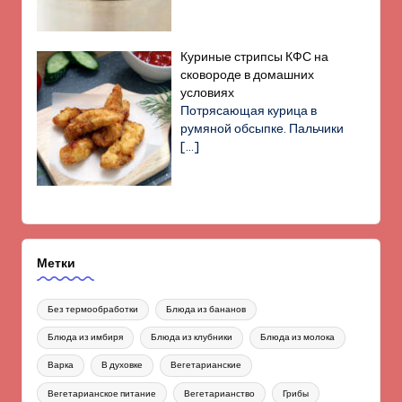
Куриные стрипсы КФС на
сковороде в домашних
условиях
Потрясающая курица в
румяной обсыпке. Пальчики
[…]
Метки
Без термообработки
Блюда из бананов
Блюда из имбиря
Блюда из клубники
Блюда из молока
Варка
В духовке
Вегетарианские
Вегетарианское питание
Вегетарианство
Грибы