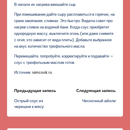
В начале их нагрева вмешайте сыр.
При помешивании дайте сыру расплавиться в горячих, на
грани закипания, сливках. Это быстро. Видела совет про
нагрев сливок на водяной бане. Когда соус приобретет
однородную массу, выключите огонь (или даже снимите
с огня, это зависит от вида плиты). Добавьте выбранное
на вкус количество трюфельного масла.
Перемешайте, попробуйте, корректируйте и подавайте —
соус с трюфельным маслом готов.
Источник:
iamcook.ru
Навигация
Предыдущая запись
Следующая запись
Острый соус из
Чесночный айоли
записи
черешни к мясу