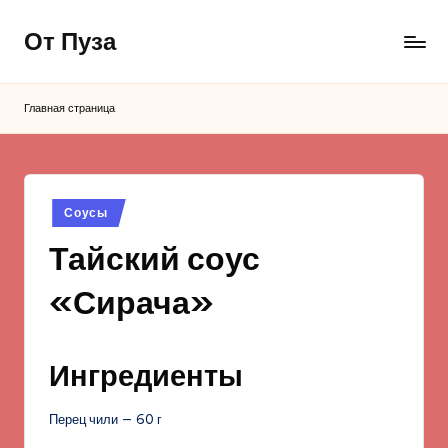
От Пуза
Перейти
к
Ну
содержимому
очень
Главная страница
вкусные
кулинарные
рецепты!
Опубликовано
Соусы
в
Тайский соус
«Сирача»
Ингредиенты
Перец чили — 60 г