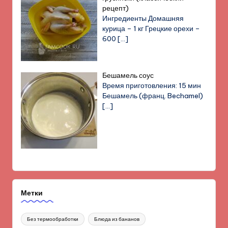
рецепт)
Ингредиенты Домашняя
курица – 1 кг Грецкие орехи –
600
[…]
Бешамель соус
Время приготовления: 15 мин
Бешамель (франц. Bechamel)
[…]
Метки
Без термообработки
Блюда из бананов