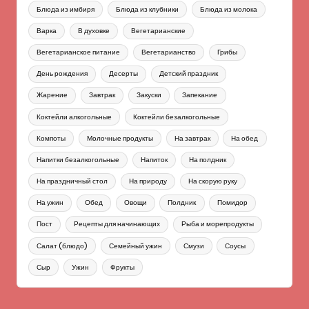
Блюда из имбиря
Блюда из клубники
Блюда из молока
Варка
В духовке
Вегетарианские
Вегетарианское питание
Вегетарианство
Грибы
День рождения
Десерты
Детский праздник
Жарение
Завтрак
Закуски
Запекание
Коктейли алкогольные
Коктейли безалкогольные
Компоты
Молочные продукты
На завтрак
На обед
Напитки безалкогольные
Напиток
На полдник
На праздничный стол
На природу
На скорую руку
На ужин
Обед
Овощи
Полдник
Помидор
Пост
Рецепты для начинающих
Рыба и морепродукты
Салат (блюдо)
Семейный ужин
Смузи
Соусы
Сыр
Ужин
Фрукты