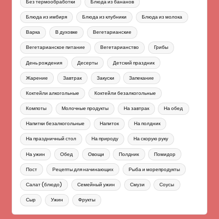
Без термообработки
Блюда из бананов
Блюда из имбиря
Блюда из клубники
Блюда из молока
Варка
В духовке
Вегетарианские
Вегетарианское питание
Вегетарианство
Грибы
День рождения
Десерты
Детский праздник
Жарение
Завтрак
Закуски
Запекание
Коктейли алкогольные
Коктейли безалкогольные
Компоты
Молочные продукты
На завтрак
На обед
Напитки безалкогольные
Напиток
На полдник
На праздничный стол
На природу
На скорую руку
На ужин
Обед
Овощи
Полдник
Помидор
Пост
Рецепты для начинающих
Рыба и морепродукты
Салат (блюдо)
Семейный ужин
Смузи
Соусы
Сыр
Ужин
Фрукты