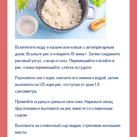
Вскипятите воду в казане или ковше с антипригарным
дном. Всыпьте рис и отварите 15 минут. Затем соедините
рисовый уксус, сахар и соль. Перемешайте и влейте в
рис, снова перемешайте, слегка остудите.
Разложите лист нори, смочите его немного водой, затем
выложите на 1/3 нори рис, отступая от края 1,5
сантиметра.
Промойте огурец и срежьте хвостики. Нарежьте овощ
брусочками и выложите на рис вместе со сливочным
сыром.
Выложите на сливочный сыр мидии, стряхивая излишнее
масло.