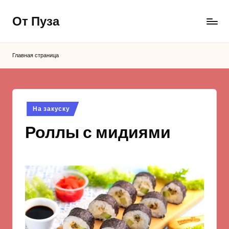
От Пуза
Перейти
к
Ну
содержимому
очень
Главная страница
вкусные
кулинарные
рецепты!
Опубликовано
На закуску
в
Роллы с мидиями