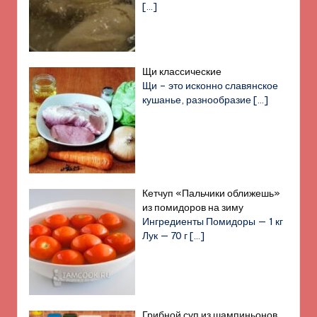
[…]
Щи классические
Щи – это исконно славянское
кушанье, разнообразие
[…]
Кетчуп «Пальчики оближешь»
из помидоров на зиму
Ингредиенты Помидоры — 1 кг
Лук — 70 г
[…]
Грибной суп из шампиньонов